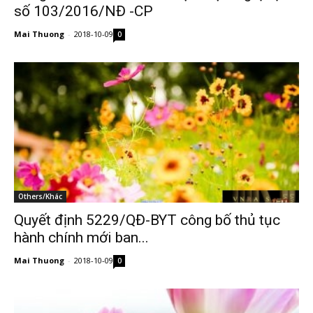
số 103/2016/NĐ -CP
Mai Thuong
-
2018-10-09
0
Others/Khác
Quyết định 5229/QĐ-BYT công bố thủ tục
hành chính mới ban...
Mai Thuong
-
2018-10-09
0