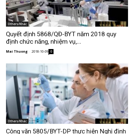
Others/Khác
Quyết định 5868/QĐ-BYT năm 2018 quy
định chức năng, nhiệm vụ,...
Mai Thuong
-
2018-10-09
0
Others/Khác
Công văn 5805/BYT-DP thực hiện Nghị định