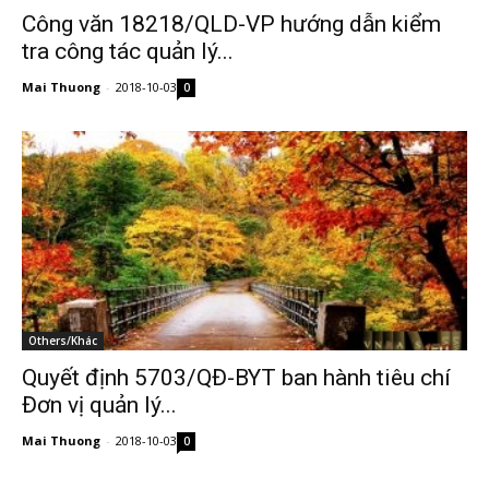
Công văn 18218/QLD-VP hướng dẫn kiểm
tra công tác quản lý...
Mai Thuong
-
2018-10-03
0
Others/Khác
Quyết định 5703/QĐ-BYT ban hành tiêu chí
Đơn vị quản lý...
Mai Thuong
-
2018-10-03
0