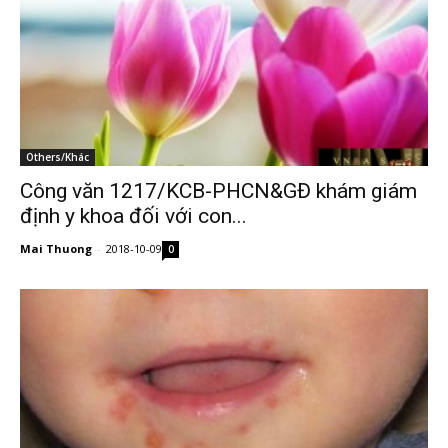
Others/Khác
Công văn 1217/KCB-PHCN&GĐ khám giám
định y khoa đối với con...
Mai Thuong
-
2018-10-09
0