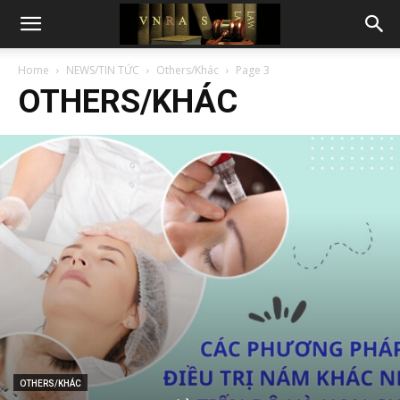
Home
NEWS/TIN TỨC
Others/Khác
Page 3
OTHERS/KHÁC
OTHERS/KHÁC