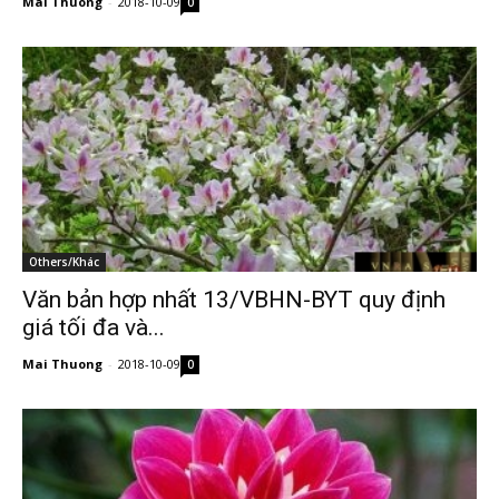
Mai Thuong
-
2018-10-09
0
Others/Khác
Văn bản hợp nhất 13/VBHN-BYT quy định
giá tối đa và...
Mai Thuong
-
2018-10-09
0