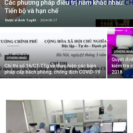
Các phương pháp điều trị nám khác nhau:
Tiến bộ và hạn chế
Dược sĩ Ánh Tuyết
-
2024-08-27
OTHERS/KHÁ
OTHERS/KHÁC
Quyết đị
Chỉ thị số 16/CT-TTg về thực hiện các biện
kiểm tra
pháp cấp bách phòng, chống dịch COVID-19
2018