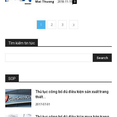
Mai Thuong
-
2018-11-15
0
1
2
3
Tìm kiếm tin tức
SOP
Thủ tục công bố đủ điều kiện sản xuất trang
thiết...
2017-07-01
Thủ tục công bố đủ điều kiện mua bán trang