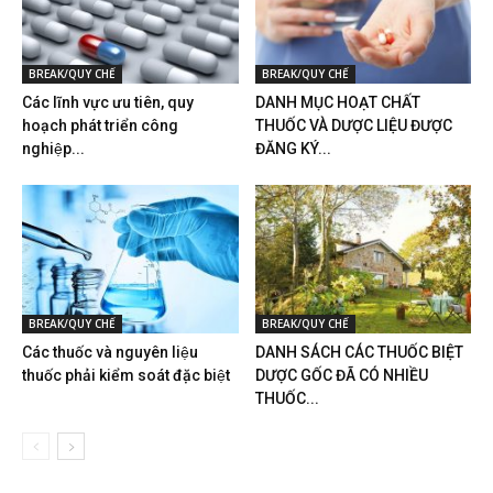
BREAK/QUY CHẾ
BREAK/QUY CHẾ
Các lĩnh vực ưu tiên, quy
DANH MỤC HOẠT CHẤT
hoạch phát triển công
THUỐC VÀ DƯỢC LIỆU ĐƯỢC
nghiệp...
ĐĂNG KÝ...
BREAK/QUY CHẾ
BREAK/QUY CHẾ
Các thuốc và nguyên liệu
DANH SÁCH CÁC THUỐC BIỆT
thuốc phải kiểm soát đặc biệt
DƯỢC GỐC ĐÃ CÓ NHIỀU
THUỐC...