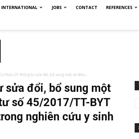
INTERNATIONAL
JOBS
CONTACT
REFERENCES
Dự thảo 01 thông tư sửa đổi, bổ sung một số điều...
ư sửa đổi, bổ sung một
 tư số 45/2017/TT-BYT
rong nghiên cứu y sinh