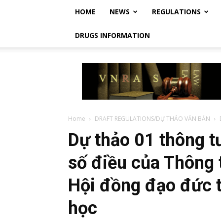
HOME
NEWS
REGULATIONS
DRUGS INFORMATION
Vietnam
Regulatory
Affairs
Society
–
Luật
Home
DRAFT REGULATIONS/DỰ THẢO VĂN BẢN
Dược
Dự thảo 01 thông t
Việt
Nam
số điều của Thông
Hội đồng đạo đức t
học