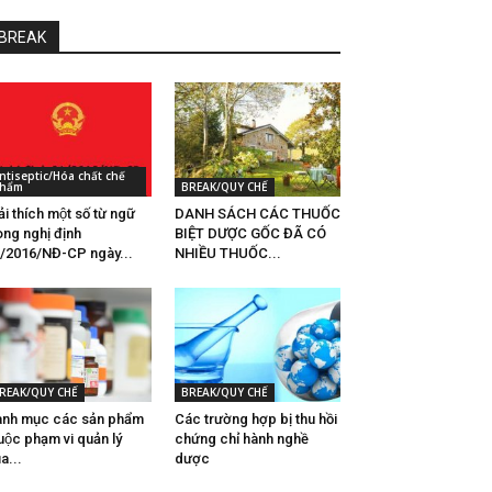
BREAK
ntiseptic/Hóa chất chế
hẩm
BREAK/QUY CHẾ
̉i thích một số từ ngữ
DANH SÁCH CÁC THUỐC
ong nghị định
BIỆT DƯỢC GỐC ĐÃ CÓ
/2016/NĐ-CP ngày...
NHIỀU THUỐC...
REAK/QUY CHẾ
BREAK/QUY CHẾ
nh mục các sản phẩm
Các trường hợp bị thu hồi
uộc phạm vi quản lý
chứng chỉ hành nghề
̉a...
dược