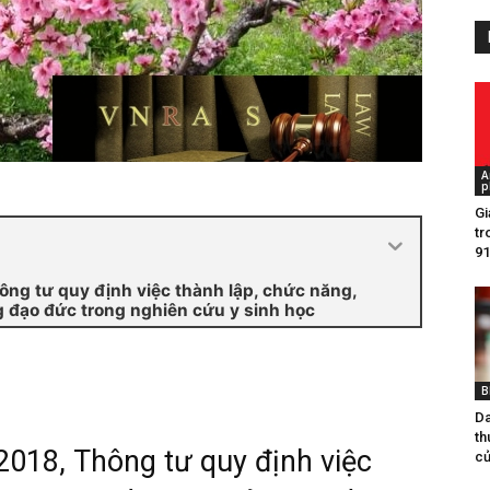
A
p
Gia
tr
91
g tư quy định việc thành lập, chức năng,
 đạo đức trong nghiên cứu y sinh học
B
Da
th
18, Thông tư quy định việc
cu