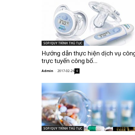
SOP/QUY TRÌNH THỦ TỤC
Hướng dẫn thực hiện dịch vụ côn
trực tuyến công bố...
Admin
-
2017-02-26
0
SOP/QUY TRÌNH THỦ TỤC