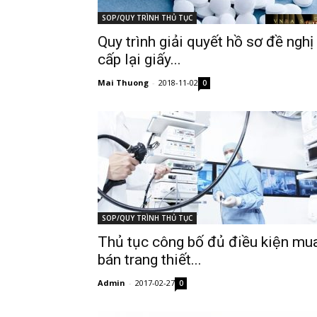
SOP/QUY TRÌNH THỦ TỤC
Quy trình giải quyết hồ sơ đề nghị
cấp lại giấy...
Mai Thuong
-
2018-11-02
0
SOP/QUY TRÌNH THỦ TỤC
Thủ tục công bố đủ điều kiện mu
bán trang thiết...
Admin
-
2017-02-27
0