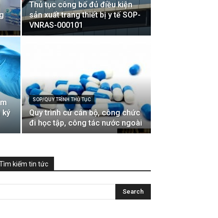
ề
Thủ tục công bố đủ điều kiện
ng
sản xuất trang thiết bị y tế SOP-
VNRAS-000101
SOP/QUY TRÌNH THỦ TỤC
hẩm
 ký
Quy trình cử cán bộ, công chức
đi học tập, công tác nước ngoài
Tìm kiếm tin tức