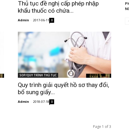
Thủ tục đề nghị cấp phép nhập
P
NG
khẩu thuốc có chứa...
Admin
-
2017-06-11
0
SOP/QUY TRÌNH THỦ TỤC
Quy trình giải quyết hồ sơ thay đổi,
bổ sung giấy...
Admin
-
2018-07-18
0
Page 1 of 3