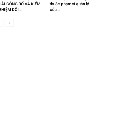
HẢI CÔNG BỐ VÀ KIỂM
thuộc phạm vi quản lý
HIỆM ĐỐI...
của...