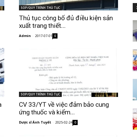
SOP/QUY TRÌNH THỦ TỤC
Thủ tục công bố đủ điều kiện sản
xuất trang thiết...
Admin
-
2017-07-01
0
SOP/QUY TRÌNH THỦ TỤC
a
CV 33/YT về việc đảm bảo cung
ứng thuốc và kiểm...
Dược sĩ Ánh Tuyết
-
2025-02-24
0