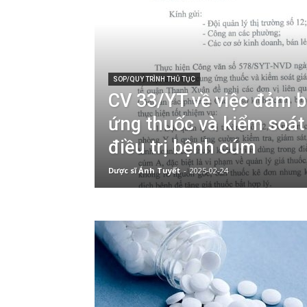
SOP/QUY TRÌNH THỦ TỤC
CV 33/YT về việc đảm 
ứng thuốc và kiểm soát
điều trị bệnh cúm
Dược sĩ Ánh Tuyết
-
2025-02-24