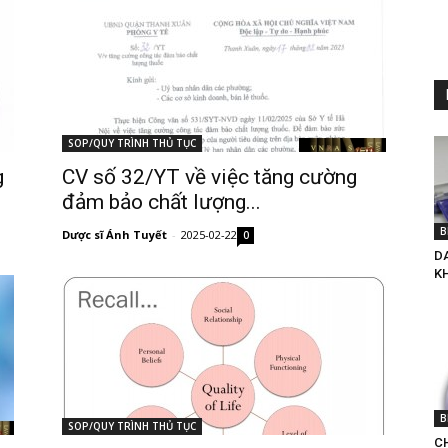
SOP/QUY TRÌNH THỦ TỤC
g
CV số 32/YT về việc tăng cường
đảm bảo chất lượng...
B
Dược sĩ Ánh Tuyết
-
2025-02-22
0
D
K
B
SOP/QUY TRÌNH THỦ TỤC
CH