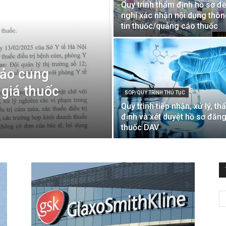
Quy trình thẩm định hồ sơ đ
nghị xác nhận nội dung thô
tin thuốc/quảng cáo thuốc
bảo cung
 giá thuốc
SOP/QUY TRÌNH THỦ TỤC
Quy trình tiếp nhận, xử lý, t
định và xét duyệt hồ sơ đăng
thuốc DAV