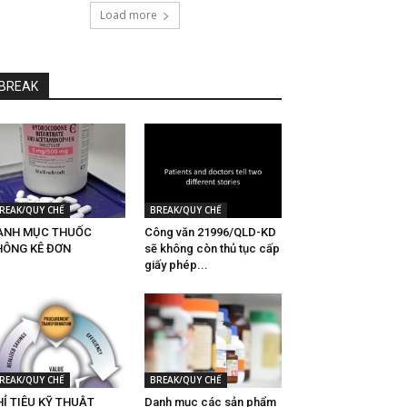
Load more
BREAK
REAK/QUY CHẾ
BREAK/QUY CHẾ
ANH MỤC THUỐC
Công văn 21996/QLD-KD
HÔNG KÊ ĐƠN
sẽ không còn thủ tục cấp
giấy phép...
REAK/QUY CHẾ
BREAK/QUY CHẾ
Ỉ TIÊU KỸ THUẬT
Danh mục các sản phẩm