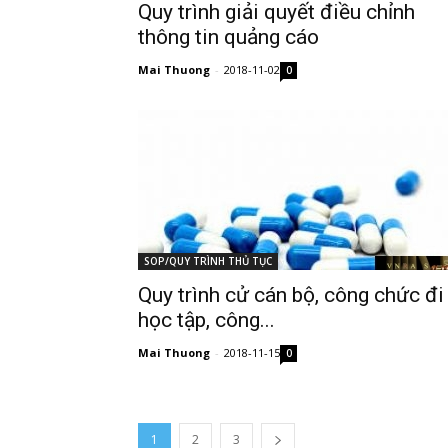
Quy trình giải quyết điều chỉnh
thông tin quảng cáo
Mai Thuong
-
2018-11-02
0
SOP/QUY TRÌNH THỦ TỤC
Quy trình cử cán bộ, công chức đi
học tập, công...
Mai Thuong
-
2018-11-15
0
1
2
3