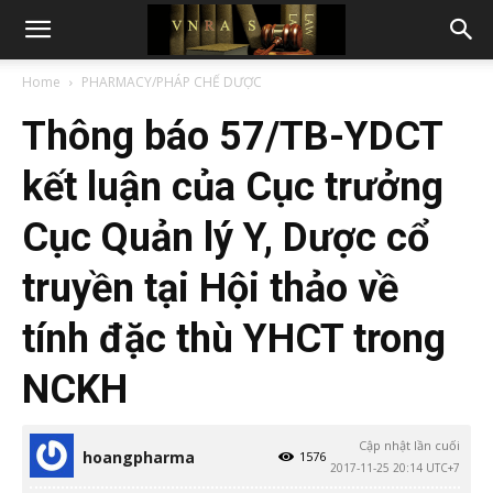
Home
PHARMACY/PHÁP CHẾ DƯỢC
Thông báo 57/TB-YDCT
kết luận của Cục trưởng
Cục Quản lý Y, Dược cổ
truyền tại Hội thảo về
tính đặc thù YHCT trong
NCKH
Cập nhật lần cuối
hoangpharma
1576
2017-11-25 20:14 UTC+7