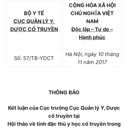
CỘNG HÒA XÃ HỘI
BỘ Y TẾ
CHỦ NGHĨA VIỆT
CỤC QUẢN LÝ Y,
NAM
DƯỢC CỔ TRUYỀN
Độc lập – Tự do –
Hạnh phúc
Hà Nội, ngày 10 tháng
Số: 57/TB-YDCT
11 năm 2017
THÔNG BÁO
Kết luận của Cục trưởng Cục Quản lý Y, Dược
cổ truyền tại
Hội thảo về tính đặc thù y học cổ truyền trong