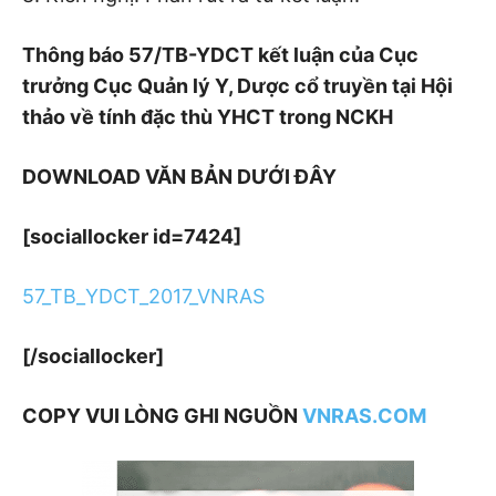
Thông báo 57/TB-YDCT kết luận của Cục
trưởng Cục Quản lý Y, Dược cổ truyền tại Hội
thảo về tính đặc thù YHCT trong NCKH
DOWNLOAD VĂN BẢN DƯỚI ĐÂY
[sociallocker id=7424]
57_TB_YDCT_2017_VNRAS
[/sociallocker]
COPY VUI LÒNG GHI NGUỒN
VNRAS.COM