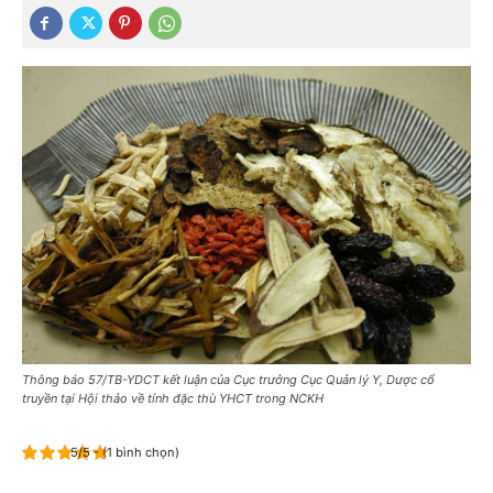
Thông báo 57/TB-YDCT kết luận của Cục trưởng Cục Quản lý Y, Dược cổ
truyền tại Hội thảo về tính đặc thù YHCT trong NCKH
5/5 - (1 bình chọn)