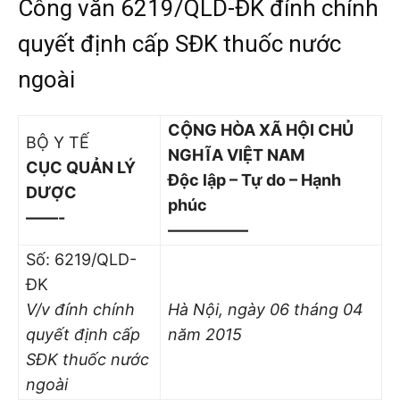
Công văn 6219/QLD-ĐK đính chính
quyết định cấp SĐK thuốc nước
ngoài
CỘNG HÒA XÃ HỘI CHỦ
BỘ Y TẾ
NGHĨA VIỆT NAM
CỤC QUẢN LÝ
Độc lập – Tự do – Hạnh
DƯỢC
phúc
——-
—————
Số: 6219/QLD-
ĐK
V/v đính chính
Hà Nội, ngày 06 tháng 04
quyết định cấp
năm 2015
SĐK thuốc nước
ngoài