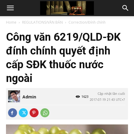
Home
REGULATIONS/VĂN BẢN
Correction/Đính chính
Công văn 6219/QLD-ĐK
đính chính quyết định
cấp SĐK thuốc nước
ngoài
Cập nhật lần cuối
Admin
1623
2017-07-19 21:43 UTC+7