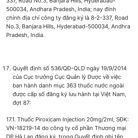
337, Road No.3, Banjara Hills, Hyderabad-
500034, Andhara Pradesh, India; nay đính
chính địa chỉ công ty đăng ký là 8-2-337, Road
No.3, Banjara Hills, Hyderabad-500034, Andhra
Pradesh, India.
Quyết định số 536/QĐ-QLD ngày 19/9/2014
của Cục trưởng Cục Quản lý Dược về việc
ban hành danh mục 363 thuốc nước ngoài
được cấp số đăng ký lưu hành tại Việt Nam,
đợt 87:
17.1. Thuốc Piroxicam Injection 20mg/2ml, SĐK:
VN-18219-14 do công ty cổ phần Thương mại
DP Hà Lan đăng ký, trong Quyết định ghi tên