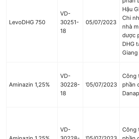
phần 
Hậu G
VD-
Chi n
LevoDHG 750
30251-
05/07/2023
nhà m
18
dược 
DHG t
Giang
VD-
Công 
Aminazin 1,25%
30228-
’05/07/2023
phần 
18
Dana
VD-
Công 
Aminazin 1,25%
30228-
’05/07/2023
phần 