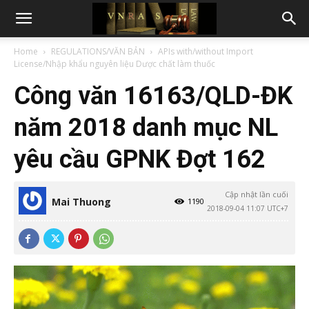
Home
REGULATIONS/VĂN BẢN
APIs with/without Import
License/Nhập khẩu nguyên liệu Dược chất làm thuốc
Công văn 16163/QLD-ĐK
năm 2018 danh mục NL
yêu cầu GPNK Đợt 162
Cập nhật lần cuối
Mai Thuong
1190
2018-09-04 11:07 UTC+7