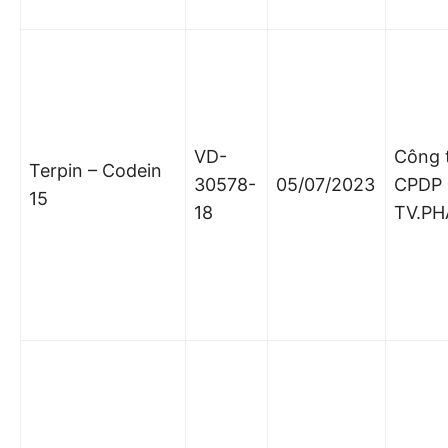
VD-
Công 
Terpin – Codein
30578-
05/07/2023
CPDP
15
18
TV.P