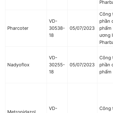
Pharb
Công 
VD-
phần 
Pharcoter
30538-
05/07/2023
phẩm 
18
ương I
Pharb
VD-
Công 
Nadyoflox
30255-
05/07/2023
phần 
18
phẩm 
VD-
Công 
Metronidazol