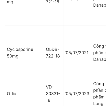
mg
721-18
Dana
Công 
Cyclosporine
QLĐB-
’05/07/2021
phần 
50mg
722-18
Dana
Công 
VD-
phần 
Oflid
30331-
’05/07/2023
phẩm
18
Long