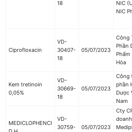
18
NIC (
NIC P
Công 
VD-
Phần 
Ciprofloxacin
30407-
05/07/2023
Phẩm 
18
Hòa
Công 
VD-
Kem tretinoin
phần 
30669-
05/07/2023
0,05%
Dược 
18
Nam
Cty CP
VD-
doanh
MEDICLOPHENCI
30759-
05/07/2023
Medip
D H