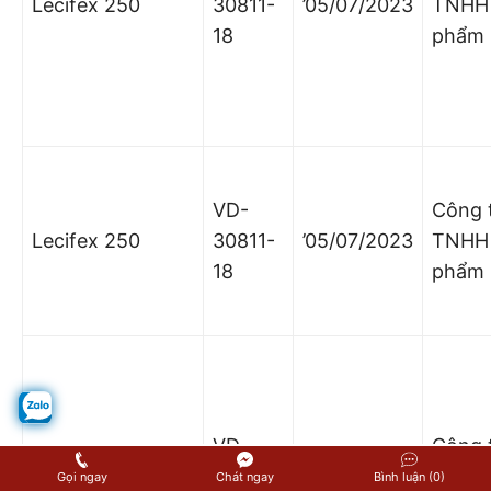
Lecifex 250
30811-
’05/07/2023
TNHH
18
phẩm 
VD-
Công 
Lecifex 250
30811-
’05/07/2023
TNHH
18
phẩm 
VD-
Công 
Lecifex 500
30812-
’05/07/2023
TNHH
Gọi ngay
Chát ngay
Bình luận (0)