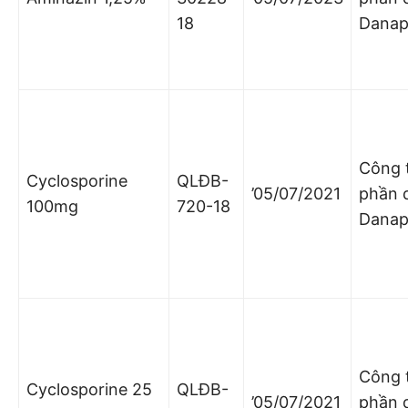
18
Dana
Công 
Cyclosporine
QLĐB-
’05/07/2021
phần 
100mg
720-18
Dana
Công 
Cyclosporine 25
QLĐB-
’05/07/2021
phần 