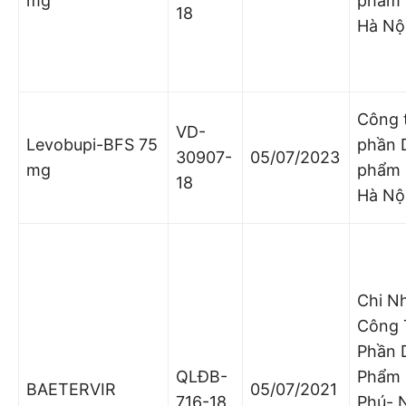
mg
phẩm
18
Hà Nộ
Công 
VD-
Levobupi-BFS 75
phần 
30907-
05/07/2023
mg
phẩm
18
Hà Nộ
Chi N
Công 
Phần 
QLĐB-
Phẩm 
BAETERVIR
05/07/2021
716-18
Phú- 