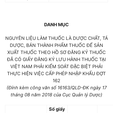
DANH MỤC
NGUYÊN LIỆU LÀM THUỐC LÀ DƯỢC CHẤT, TÁ
DƯỢC, BÁN THÀNH PHẨM THUỐC ĐỂ SẢN
XUẤT THUỐC THEO HỒ SƠ ĐĂNG KÝ THUỐC
ĐÃ CÓ GIẤY ĐĂNG KÝ LƯU HÀNH THUỐC TẠI
VIỆT NAM PHẢI KIỂM SOÁT ĐẶC BIỆT PHẢI
THỰC HIỆN VIỆC CẤP PHÉP NHẬP KHẨU ĐỢT
162
(Đính kèm công văn số 16163/QLD-ĐK ngày 17
tháng 08 năm 2018 của Cục Quản lý Dược)
Số giấy