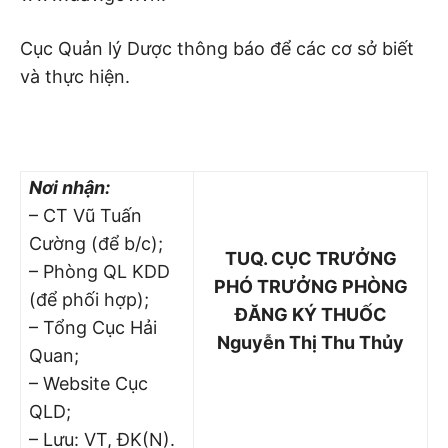
Cục Quản lý Dược thông báo để các cơ sở biết
và thực hiện.
Nơi nhận:
– CT Vũ Tuấn
Cường (để b/c);
TUQ. CỤC TRƯỞNG
– Phòng QL KDD
PHÓ TRƯỞNG PHÒNG
(để phối hợp);
ĐĂNG KÝ THUỐC
– Tổng Cục Hải
Nguyễn Thị Thu Thủy
Quan;
– Website Cục
QLD;
– Lưu: VT, ĐK(N).