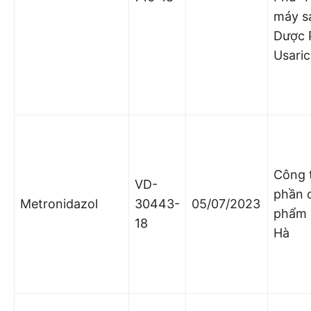
máy s
Dược
Usari
Công 
VD-
phần 
Metronidazol
30443-
05/07/2023
phẩm
18
Hà