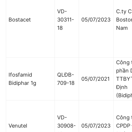
VD-
C.ty 
Bostacet
30311-
05/07/2023
Boston
18
Nam
Công 
phần 
Ifosfamid
QLĐB-
05/07/2021
TTBYT
Bidiphar 1g
709-18
Định
(Bidip
VD-
Công 
Venutel
30908-
05/07/2023
CPDP 