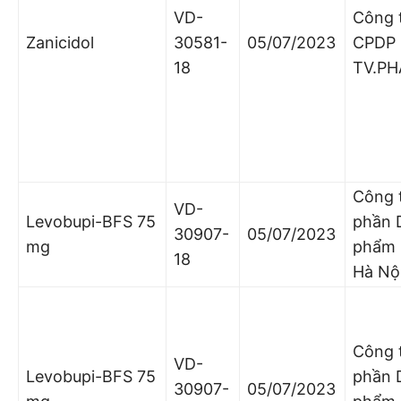
VD-
Công 
Zanicidol
30581-
05/07/2023
CPDP
18
TV.P
Công 
VD-
Levobupi-BFS 75
phần 
30907-
05/07/2023
mg
phẩm
18
Hà Nộ
Công 
VD-
Levobupi-BFS 75
phần 
30907-
05/07/2023