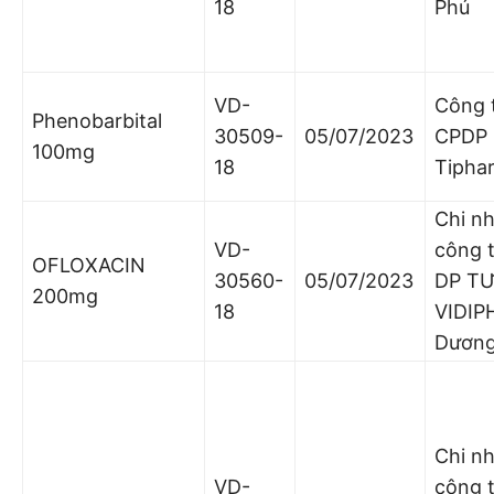
18
Phú
VD-
Công 
Phenobarbital
30509-
05/07/2023
CPDP
100mg
18
Tipha
Chi n
VD-
công 
OFLOXACIN
30560-
05/07/2023
DP T
200mg
18
VIDIP
Dươn
Chi n
VD-
công 