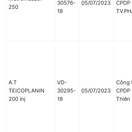
30576-
05/07/2023
CPDP
250
18
TV.P
A.T
VD-
Công 
TEICOPLANIN
30295-
05/07/2023
CPDP
200 inj
18
Thiên