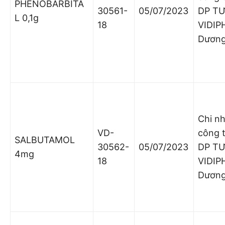
PHENOBARBITA
30561-
05/07/2023
DP T
L 0,1g
18
VIDIP
Dươn
Chi n
VD-
công 
SALBUTAMOL
30562-
05/07/2023
DP T
4mg
18
VIDIP
Dươn