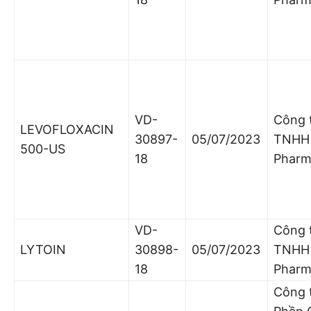
VD-
Công 
LEVOFLOXACIN
30897-
05/07/2023
TNHH
500-US
18
Pharm
VD-
Công 
LYTOIN
30898-
05/07/2023
TNHH
18
Pharm
Công 