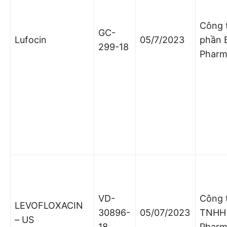
Công 
GC-
Lufocin
05/7/2023
phần 
299-18
Phar
VD-
Công 
LEVOFLOXACIN
30896-
05/07/2023
TNHH
– US
18
Pharm