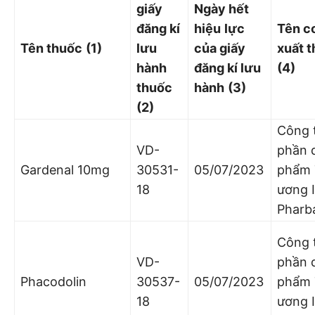
giấy
Ngày hết
đăng kí
hiệu
lực
Tên c
Tên thuốc
(1)
lưu
của giấy
xuất 
hành
đăng kí lưu
(4)
thuốc
hành
(3)
(2)
Công 
VD-
phần 
Gardenal 10mg
30531-
05/07/2023
phẩm 
18
ương I
Pharb
Công 
VD-
phần 
Phacodolin
30537-
05/07/2023
phẩm 
18
ương I