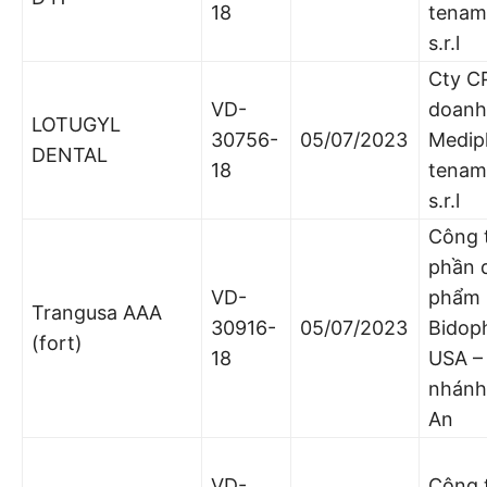
18
tenam
s.r.l
Cty CP
VD-
doanh
LOTUGYL
30756-
05/07/2023
Medip
DENTAL
18
tenam
s.r.l
Công 
phần 
VD-
phẩm
Trangusa AAA
30916-
05/07/2023
Bidop
(fort)
18
USA –
nhánh
An
VD-
Công t