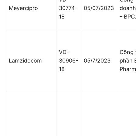
Meyercipro
30774-
05/07/2023
doanh
18
– BPC
VD-
Công 
Lamzidocom
30906-
05/7/2023
phần 
18
Phar