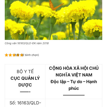
Công văn 16163/QLD-ĐK năm 2018
5/5 - (2 bình chọn)
CỘNG HÒA XÃ HỘI CHỦ
BỘ Y TẾ
NGHĨA VIỆT NAM
CỤC QUẢN LÝ
Độc lập – Tự do – Hạnh
DƯỢC
phúc
——-
—————
Số: 16163/QLD-