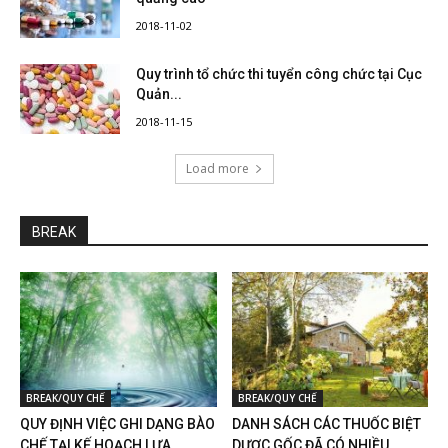
2018-11-02
Quy trình tổ chức thi tuyển công chức tại Cục
Quản...
2018-11-15
Load more
BREAK
BREAK/QUY CHẾ
BREAK/QUY CHẾ
QUY ĐỊNH VIỆC GHI DẠNG BÀO
DANH SÁCH CÁC THUỐC BIỆT
CHẾ TẠI KẾ HOẠCH LỰA...
DƯỢC GỐC ĐÃ CÓ NHIỀU