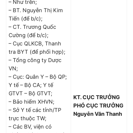
– Như trên;
– BT. Nguyễn Thị Kim
Tiến (để b/c);
– CT. Trương Quốc
Cường (để b/c);
– Cục QLKCB, Thanh
tra BYT (để phối hợp);
– Tổng công ty Dược
VN;
– Cục: Quân Y – Bộ QP;
Y tế – Bộ CA; Y tế
GTVT – Bộ GTVT;
KT. CỤC TRƯỞNG
– Bảo hiểm XHVN;
PHÓ CỤC TRƯỞNG
– Sở Y tế các tỉnh/TP
Nguyễn Văn Thanh
trực thuộc TW;
– Các BV, viện có