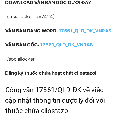
DOWNLOAD VĂN BẢN GỐC DƯỚI ĐÂY
[sociallocker id=7424]
VĂN BẢN DẠNG WORD:
17561_QLD_DK_VNRAS
VĂN BẢN GỐC:
17561_QLD_DK_VNRAS
[/sociallocker]
Đăng ký thuốc chứa hoạt chất cilostazol
Công văn 17561/QLD-ĐK về việc
cập nhật thông tin dược lý đối với
thuốc chứa cilostazol