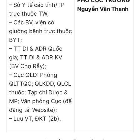
PHÓ CỤC TRƯỞNG
– Sở Y tế các tỉnh/TP
Nguyễn Văn Thanh
trực thuộc TW;
– Các BV, viện có
giường bệnh trực thuộc
BYT;
– TT DI & ADR Quốc
gia; TT DI & ADR KV
(BV Chợ Rẫy);
– Cục QLD: Phòng
QLTTQC; QLKDD, QLCL
thuốc; Tạp chí Dược &
MP; Văn phòng Cục (để
đăng tải Website);
– Lưu VT, ĐKT (2b).