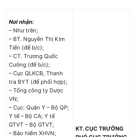
Nơi nhận:
– Như trên;
– BT. Nguyễn Thị Kim
Tiến (để b/c);
– CT. Trương Quốc
Cường (để b/c);
– Cục QLKCB, Thanh
tra BYT (để phối hợp);
– Tổng công ty Dược
VN;
– Cục: Quân Y – Bộ QP;
Y tế – Bộ CA; Y tế
GTVT – Bộ GTVT;
KT. CỤC TRƯỞNG
– Bảo hiểm XHVN;