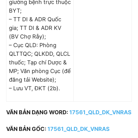
giường bệnh trực thuộc
BYT;
– TT DI & ADR Quốc
gia; TT DI & ADR KV
(BV Chợ Rẫy);
– Cục QLD: Phòng
QLTTQC; QLKDD, QLCL
thuốc; Tạp chí Dược &
MP; Văn phòng Cục (để
đăng tải Website);
– Lưu VT, ĐKT (2b).
VĂN BẢN DẠNG WORD:
17561_QLD_DK_VNRAS
VĂN BẢN GỐC:
17561_QLD_DK_VNRAS