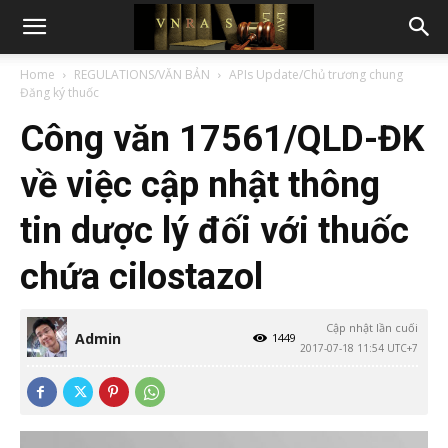
Home
REGULATIONS/VĂN BẢN
APIs Update/Chủ trương chung
Đăng ký thuốc
Công văn 17561/QLD-ĐK
về việc cập nhật thông
tin dược lý đối với thuốc
chứa cilostazol
Cập nhật lần cuối
Admin
1449
2017-07-18 11:54 UTC+7