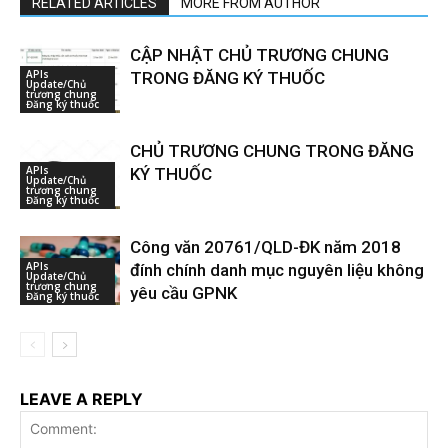
RELATED ARTICLES
MORE FROM AUTHOR
CẬP NHẬT CHỦ TRƯƠNG CHUNG
APIs
TRONG ĐĂNG KÝ THUỐC
Update/Chủ
trương chung
Đăng ký thuốc
CHỦ TRƯƠNG CHUNG TRONG ĐĂNG
APIs
KÝ THUỐC
Update/Chủ
trương chung
Đăng ký thuốc
Công văn 20761/QLD-ĐK năm 2018
APIs
đính chính danh mục nguyên liệu không
Update/Chủ
trương chung
yêu cầu GPNK
Đăng ký thuốc
LEAVE A REPLY