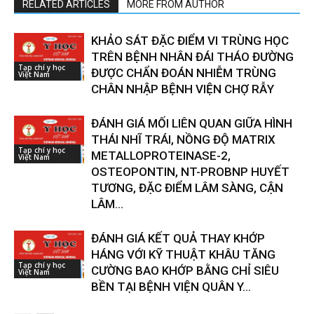
RELATED ARTICLES
MORE FROM AUTHOR
KHẢO SÁT ĐẶC ĐIỂM VI TRÙNG HỌC
TRÊN BỆNH NHÂN ĐÁI THÁO ĐƯỜNG
Tạp chí y học
ĐƯỢC CHẨN ĐOÁN NHIỄM TRÙNG
Việt Nam
CHÂN NHẬP BỆNH VIỆN CHỢ RẪY
ĐÁNH GIÁ MỐI LIÊN QUAN GIỮA HÌNH
THÁI NHĨ TRÁI, NỒNG ĐỘ MATRIX
Tạp chí y học
METALLOPROTEINASE-2,
Việt Nam
OSTEOPONTIN, NT-PROBNP HUYẾT
TƯƠNG, ĐẶC ĐIỂM LÂM SÀNG, CẬN
LÂM...
ĐÁNH GIÁ KẾT QUẢ THAY KHỚP
HÁNG VỚI KỸ THUẬT KHÂU TĂNG
Tạp chí y học
CƯỜNG BAO KHỚP BẰNG CHỈ SIÊU
Việt Nam
BỀN TẠI BỆNH VIỆN QUÂN Y...