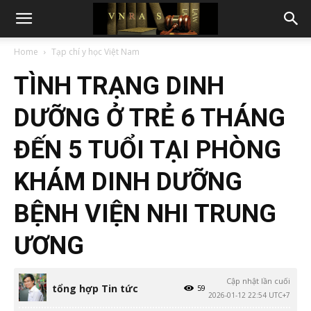
Home
Tạp chí y học Việt Nam
TÌNH TRẠNG DINH
DƯỠNG Ở TRẺ 6 THÁNG
ĐẾN 5 TUỔI TẠI PHÒNG
KHÁM DINH DƯỠNG
BỆNH VIỆN NHI TRUNG
ƯƠNG
Cập nhật lần cuối
tổng hợp Tin tức
59
2026-01-12 22:54 UTC+7