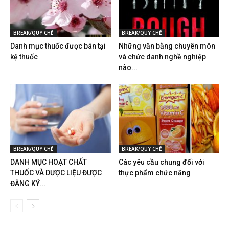
BREAK/QUY CHẾ
BREAK/QUY CHẾ
Danh mục thuốc được bán tại
Những văn bằng chuyên môn
kệ thuốc
và chức danh nghề nghiệp
nào...
BREAK/QUY CHẾ
BREAK/QUY CHẾ
DANH MỤC HOẠT CHẤT
Các yêu cầu chung đối với
THUỐC VÀ DƯỢC LIỆU ĐƯỢC
thực phẩm chức năng
ĐĂNG KÝ...