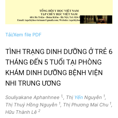
Tải/Xem file PDF
TÌNH TRẠNG DINH DƯỠNG Ở TRẺ 6
THÁNG ĐẾN 5 TUỔI TẠI PHÒNG
KHÁM DINH DƯỠNG BỆNH VIỆN
NHI TRUNG ƯƠNG
1,
1
Souliyakane Aphanhnee
, Thị
Yến
Nguyễn
,
1
1
Thị Thuý Hồng Nguyễn
, Thị Phương Mai Chu
,
2
Hữu Thành Lê