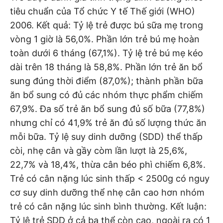
tiêu chuẩn của Tổ chức Y tế Thế giới (WHO)
2006. Kết quả: Tỷ lệ trẻ được bú sữa mẹ trong
vòng 1 giờ là 56,0%. Phần lớn trẻ bú mẹ hoàn
toàn dưới 6 tháng (67,1%). Tỷ lệ trẻ bú mẹ kéo
dài trên 18 tháng là 58,8%. Phần lớn trẻ ăn bổ
sung đúng thời điểm (87,0%); thành phần bữa
ăn bổ sung có đủ các nhóm thực phẩm chiếm
67,9%. Đa số trẻ ăn bổ sung đủ số bữa (77,8%)
nhưng chỉ có 41,9% trẻ ăn đủ số lượng thức ăn
mỗi bữa. Tỷ lệ suy dinh dưỡng (SDD) thể thấp
còi, nhẹ cân và gầy còm lần lượt là 25,6%,
22,7% và 18,4%, thừa cân béo phì chiếm 6,8%.
Trẻ có cân nặng lúc sinh thấp < 2500g có nguy
cơ suy dinh dưỡng thể nhẹ cân cao hơn nhóm
trẻ có cân nặng lúc sinh bình thường. Kết luận:
Tỷ lệ trẻ SDD ở cả ba thể còn cao, ngoài ra có 1