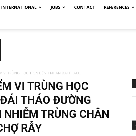
INTERNATIONAL
JOBS
CONTACT
REFERENCES
M VI TRÙNG HỌC TRÊN BỆNH NHÂN ĐÁI THÁO...
ỂM VI TRÙNG HỌC
 ĐÁI THÁO ĐƯỜNG
 NHIỄM TRÙNG CHÂN
CHỢ RẪY