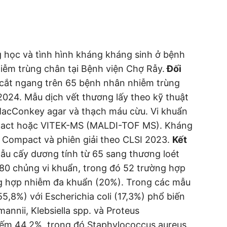
g học và tình hình kháng kháng sinh ở bệnh
iễm trùng chân tại Bệnh viện Chợ Rẫy.
Đối
cắt ngang trên 65 bệnh nhân nhiễm trùng
024. Mẫu dịch vết thương lấy theo kỹ thuật
MacConkey agar và thạch máu cừu. Vi khuẩn
pact hoặc VITEK-MS (MALDI-TOF MS). Kháng
 Compact và phiên giải theo CLSI 2023.
Kết
ẫu cấy dương tính từ 65 sang thương loét
80 chủng vi khuẩn, trong đó 52 trường hợp
g hợp nhiễm đa khuẩn (20%). Trong các mẫu
,8%) với Escherichia coli (17,3%) phổ biến
annii, Klebsiella spp. và Proteus
hiếm 44,2%, trong đó Staphylococcus aureus