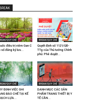
BREAK
REAK/QUY CHẾ
BREAK/QUY CHẾ
uốc điều trị viêm Gan C
Quyết định số 1121/QĐ-
́ số đăng ký lưu...
TTg của Thủ tướng Chính
phủ: Phê duyệt...
REAK/QUY CHẾ
BREAK/QUY CHẾ
Y ĐỊNH VIỆC GHI
DANH MỤC CÁC SẢN
ẠNG BÀO CHẾ TẠI KẾ
PHẨM TRANG THIẾT BỊ Y
OẠCH LỰA...
TẾ CẦN...