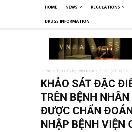
HOME
NEWS
REGULATIONS
DRUGS INFORMATION
Vietnam
Regulatory
Affairs
Society
–
Luật
Home
Tạp chí y học Việt Nam
KHẢO SÁT ĐẶC ĐIỂ
Dược
KHẢO SÁT ĐẶC ĐI
Việt
Nam
TRÊN BỆNH NHÂN
ĐƯỢC CHẨN ĐOÁN
NHẬP BỆNH VIỆN 