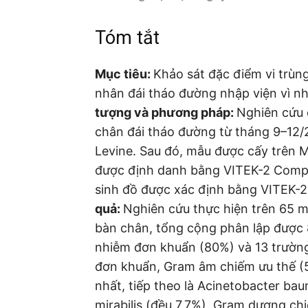
Tóm tắt
Mục tiêu:
Khảo sát đặc điểm vi trùn
nhân đái tháo đường nhập viện vì nh
tượng và phương pháp:
Nghiên cứu 
chân đái tháo đường từ tháng 9–12/2
Levine. Sau đó, mẫu được cấy trên 
được định danh bằng VITEK-2 Com
sinh đồ được xác định bằng VITEK-2
quả:
Nghiên cứu thực hiện trên 65 m
bàn chân, tổng cộng phân lập được 
nhiễm đơn khuẩn (80%) và 13 trườn
đơn khuẩn, Gram âm chiếm ưu thế (55
nhất, tiếp theo là Acinetobacter baum
mirabilis (đều 7,7%). Gram dương c