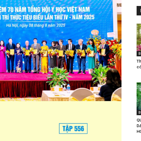
B
Th
co
B
QU
D
H