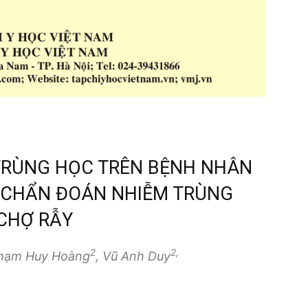
 TRÙNG HỌC TRÊN BỆNH NHÂN
 CHẨN ĐOÁN NHIỄM TRÙNG
CHỢ RẪY
2
2,
Phạm Huy Hoàng
, Vũ Anh Duy