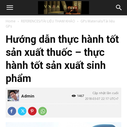
Home
REFERENCES/TÀI LIỆU THAM KHẢO
GPs Materials/Tài liệu
GPs
Hướng dẫn thực hành tốt
sản xuất thuốc – thực
hành tốt sản xuất sinh
phẩm
Cập nhật lần cuối
Admin
1467
2018-03-07 22:17 UTC+7