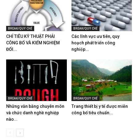
BREAK/QUY CHẾ
BREAK/QUY CHẾ
CHỈ TIÊU KỸ THUẬT PHẢI
Các lĩnh vực ưu tiên, quy
CÔNG BỐ VÀ KIỂM NGHIỆM
hoạch phát triển công
ĐỐI...
nghiệp...
BREAK/QUY CHẾ
BREAK/QUY CHẾ
Những văn bằng chuyên môn
Trang thiết bị y tế được miễn
và chức danh nghề nghiệp
công bố tiêu chuẩn...
nào...