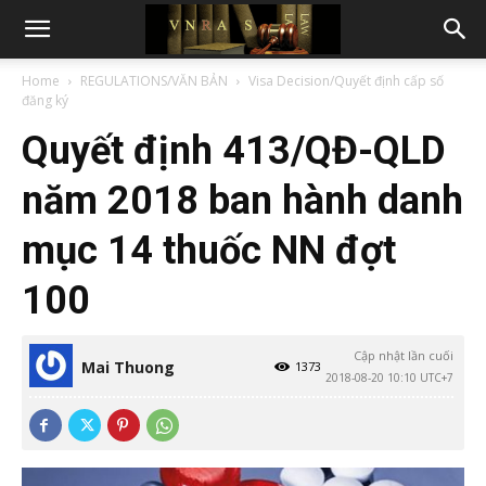
Home
REGULATIONS/VĂN BẢN
Visa Decision/Quyết định cấp số
đăng ký
Quyết định 413/QĐ-QLD
năm 2018 ban hành danh
mục 14 thuốc NN đợt
100
Cập nhật lần cuối
Mai Thuong
1373
2018-08-20 10:10 UTC+7