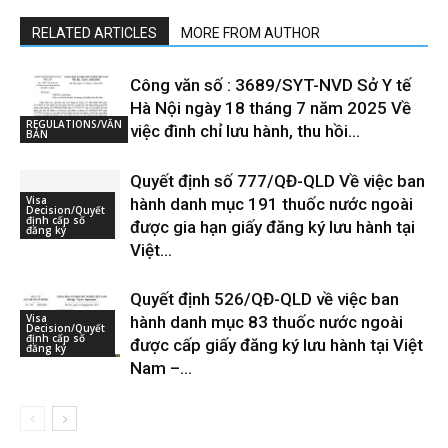
RELATED ARTICLES
MORE FROM AUTHOR
Công văn số : 3689/SYT-NVD Sở Y tế
Hà Nội ngày 18 tháng 7 năm 2025 Về
REGULATIONS/VĂN
việc đình chỉ lưu hành, thu hồi...
BẢN
Quyết định số 777/QĐ-QLD Về việc ban
Visa
hành danh mục 191 thuốc nước ngoài
Decision/Quyết
định cấp số
được gia hạn giấy đăng ký lưu hành tại
đăng ký
Việt...
Quyết định 526/QĐ-QLD về việc ban
Visa
hành danh mục 83 thuốc nước ngoài
Decision/Quyết
định cấp số
được cấp giấy đăng ký lưu hành tại Việt
đăng ký
Nam –...