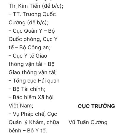
Thị Kim Tiến (để b/c);
– TT. Trương Quốc
Cường (để b/c);
– Cục Quân Y – Bộ
Quốc phòng, Cục Y
tế – Bộ Công an;
– Cục Y tế Giao
thông vận tải – Bộ
Giao thông vận tải;
– Tổng cục Hải quan
– Bộ Tài chính;
– Bảo hiểm Xã hội
Việt Nam;
CỤC TRƯỞNG
– Vụ Pháp chế, Cục
Quản lý Khám, chữa
Vũ Tuấn Cường
bệnh – Bộ Y tế,