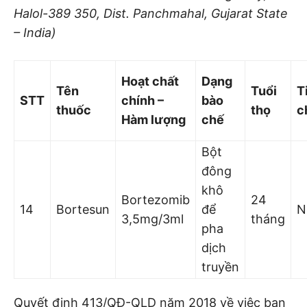
Halol-389 350, Dist. Panchmahal, Gujarat State
– India)
Hoạt chất
Dạ
ng
Tên
Tuổ
i
T
STT
chính –
bào
thuốc
thọ
c
Hàm lượng
chế
Bột
đông
khô
Bortezomib
24
14
Bortesun
để
N
3,5mg/3ml
tháng
pha
dịch
truyền
Quyết định 413/QĐ-QLD năm 2018 về việc ban