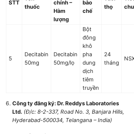
STT
chính –
bào
thuốc
thọ
chu
Hàm
chế
lượng
Bột
đông
khô
Decitabin
Decitabin
pha
24
5
NS
50mg
50mg/lọ
dung
tháng
dịch
tiêm
truyền
Công ty đăng ký: Dr. Reddys Laboratories
Ltd.
(Đ/c: 8-2-337, Road No. 3, Banjara Hills,
Hyderabad-500034, Telangana – India)