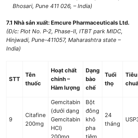
Bhosari
, Pune 411 026, – India)
7.1 Nhà sản xuất: Emcure Pharmaceuticals Ltd.
(Đ/c: Plot No. P-2, Phase-II,
I
TBT park MIDC,
Hinjwadi, Pune-411057, Maharashtra state –
India)
Hoạt chất
Dạng
Tên
Tuổi
Tiêu
STT
chính –
bào
thuốc
thọ
chu
Hàm lượng
chế
Gemcitabin
Bột
(dưới dạng
đông
Citafine
24
9
Gemcitabin
khô
USP
200mg
tháng
HCl)
pha
200mg
tiêm