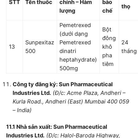
STT
Tên thuốc
chính – Hàm
bào
thọ
lượng
chế
Pemetrexed
Bột
(dưới dạng
đông
Sunpexitaz
Pemetrexed
24
13
khô
500
dinatri
tháng
pha
heptahydrate)
tiêm
500mg
Công ty đă
ng ký: Sun Pharmaceutical
Industries Ltd
.
(Đ/c: Acme Plaza, Andheri –
Kurla Road., Andheri (East) Mumbai 400 059
– India)
11.1 Nhà sản xuất: Sun Pharmaceutical
Industries Ltd
.
(Đ/c: Halol-Baroda Highway,