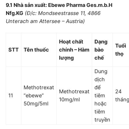
9.1 Nhà sản xuất: Ebewe Pharma Ges.m.b.H
Nfg.KG
(Đ/c: Mondseestrasse 11, 4866
Unterach am Attersee – Austria)
Hoạt chất
Dạng
Tuổi
STT
Tên thuốc
chính – Hàm
bào
thọ
lượng
chế
Dung
dịch
Methotrexat
để
Methotrexat
24
11
“ebewe”
tiêm
10mg/ml
thán
50mg/5ml
hoặc
tiêm
truyền