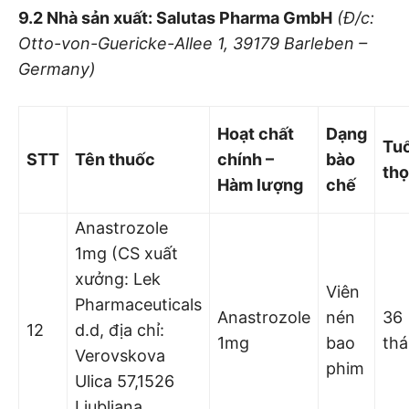
9.2 Nhà sản xuất: Sal
utas Pharma GmbH
(Đ/c:
Otto-von-Guericke-Allee
1
, 391
79 Barleben –
Germany)
Hoạt chất
Dạng
Tuổ
STT
Tên thuố
c
chí
nh –
bào
thọ
Hàm lượng
chế
Anastrozole
1mg (CS xuất
xưởng: Lek
Viên
Pharmaceuticals
Anastrozole
nén
36
12
d.d, địa chỉ:
1mg
bao
th
Verovskova
phim
Ulica 57,1526
Ljubljana,