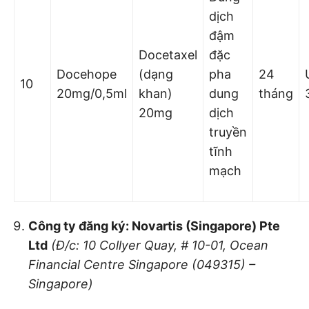
dịch
đậm
Docetaxel
đặc
Docehope
(dạng
pha
24
10
20mg/0,5ml
khan)
dung
tháng
20mg
dịch
truyền
tĩnh
mạch
Công ty đăng ký: Novartis (Singapore) Pte
Ltd
(Đ/c: 10 Collyer Quay, # 10-01, Ocean
Financial Centre Singapore (049315) –
Singapore)