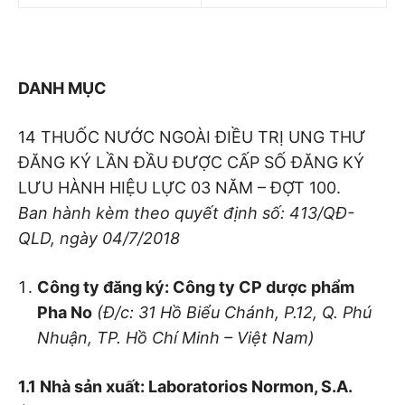
DANH MỤC
14 THUỐC NƯỚC NGOÀI ĐIỀU TRỊ UNG THƯ
ĐĂNG KÝ LẦN ĐẦU ĐƯỢC CẤP SỐ ĐĂNG KÝ
LƯU HÀNH HIỆU LỰC 03 NĂM – ĐỢT 100.
Ban hành kèm theo quyết định số
: 413
/QĐ-
QLD, ngày 04/7/2018
Công ty đăng ký: Công ty CP dược phẩm
Pha No
(Đ/c: 31 Hồ Biểu Chánh, P.12, Q. Phú
N
huận, TP.
Hồ Chí
Minh – Việt Nam)
1.1 Nhà sản xuấ
t: Laboratorio
s Normon, S.A.