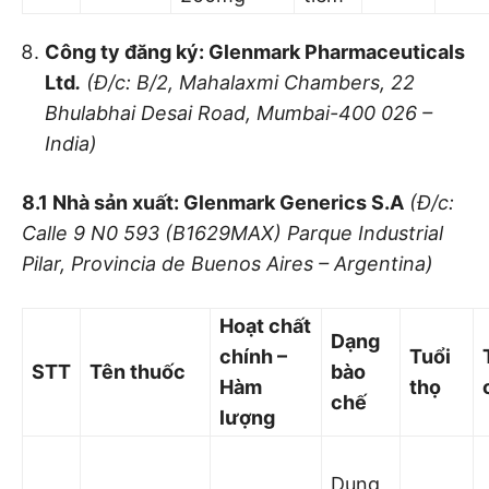
Công ty đăng ký: Glenmark Pharmaceuticals
Ltd
.
(Đ/c: B/2, Mahal
axmi Chambers, 22
Bhul
abhai Desai Road, Mumbai-400 026 –
India)
8.1 Nhà sả
n xuất: Gl
enmark Generics S.A
(Đ/c:
Calle 9 N
0
593 (B1
629MA
X) Parque Industrial
Pilar, Provincia de Buenos Aires – Argentina)
Hoạt chất
Dạng
chính –
Tuổi
STT
Tên thuốc
bào
Hàm
thọ
chế
lượ
ng
Dung