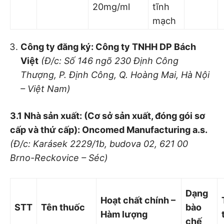
20mg/ml
tĩnh
mạch
Công ty đăng ký: Công ty TNHH
DP Bách
Việt
(Đ/c: Số 146 ngõ 230 Định Công
Thượng, P. Định Công, Q. Hoàng Mai, Hà Nội
– Việt Nam)
3.1 Nhà sản xuất: (Cơ sở sản xuất, đóng gói sơ
cấp và thứ cấp): Oncomed Manufacturing a.s.
(Đ/c: Kará
sek 2229/1b, budova 02, 621 00
Brn
o-Reckovi
ce – Séc)
Dạng
Hoạt chất chính –
STT
Tên thuốc
bào
Hàm lượ
ng
chế