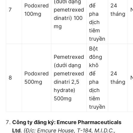
(dưới dạng
Podoxred
để
24
7
pemetrexed
100mg
pha
tháng
dinatri) 100
dịch
mg
tiêm
truyền
Bột
Pemetrexed
đông
(dưới dạng
khô
Podoxred
pemetrexed
để
24
8
500mg
dinatri 2,5
pha
tháng
hydrate)
dịch
500mg
tiêm
truyền
Công ty đăng ký: Emcure Pharmaceuticals
Ltd
.
(Đ/c: Emcure House, T-
1
84, M.I.D.C.,