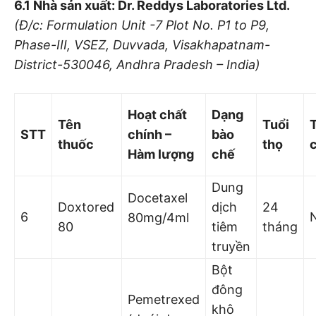
6.1 Nhà sản xuất: Dr. Reddys Laboratories Ltd.
(Đ/c: Formulation Unit -7 Plot No. P
1
to P9,
Phase-III
, VSEZ, Duvv
ada, Vis
akhapatnam-
District-530046, Andhra Pradesh – India)
Hoạt chất
Dạng
Tên
Tuổ
i
STT
chính –
bào
thuốc
thọ
Hàm lượng
chế
Dung
Docetaxel
Doxtored
dịch
24
6
80mg/4ml
80
tiêm
tháng
truyền
Bột
đông
Pemetrexed
khô