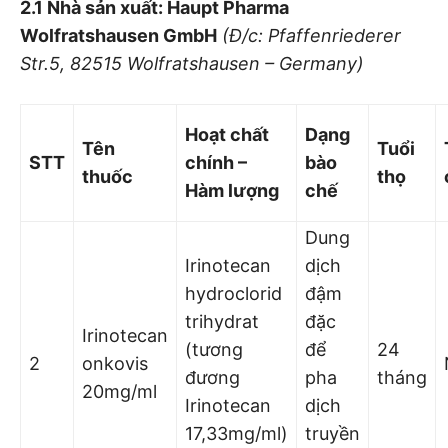
2.1 Nhà sản xuất: Haupt Pharma
Wol
fratshausen GmbH
(Đ/c: Pfaffenriederer
Str.5, 82515 Wolfratshausen – Germany)
Hoạt chất
Dạng
Tên
Tuổi
STT
chí
nh –
bào
thuố
c
thọ
Hàm lượ
ng
chế
Dung
Irinotecan
dịch
hydroclorid
đậm
trihydrat
đặc
Irinotecan
(tương
để
24
2
onkovis
đương
pha
tháng
20mg/ml
Irinotecan
dịch
17,33mg/ml)
truyền