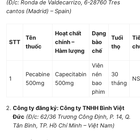
(Đ/c: Ronda de Valdecarrizo, 6-28760 Tr
e
s
cantos (Madrid) – Spain)
Hoạt chất
Dạng
Tên
Tuổi
Ti
STT
chính –
bào
thuốc
thọ
ch
Hàm lượ
ng
chế
Viên
Pecabine
Capecitabin
nén
30
1
NS
500mg
500mg
bao
tháng
phim
Công ty đăng ký: Công ty
TNHH Bình Việt
Đức
(Đ/c: 62/36 Trương Công Định, P. 14, Q.
Tân Bình, TP. Hồ Chí Minh – Việt Nam)