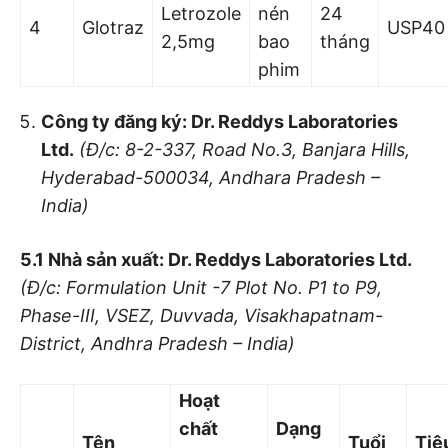
Letrozole
nén
24
4
Glotraz
USP40
2,5mg
bao
tháng
phim
Công ty đăng ký: Dr. Reddys Laboratories
Ltd.
(Đ/c: 8-2-337, Road No.3, Banjara Hills,
Hyderabad-500034, Andhara Pradesh –
India)
5.1 Nhà sản xuất: Dr. Reddys Laboratories Ltd.
(Đ/c: Formulation Un
i
t -7 Plot No. P1
to P9,
Phase-III, VSEZ, Duvva
da, Visakhapatnam-
District, Andhra Pradesh – India)
Hoạt
chất
Dạng
Tên
Tuổi
Tiê