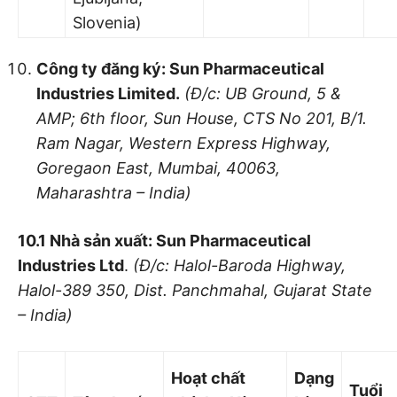
Slovenia)
Công ty đăng ký: Sun Pharmaceutical
Industries Limited.
(Đ/c: UB Ground
,
5 &
AMP; 6th floor, Sun House, CTS No 201
, B/1.
Ram Nagar, Western Express Highway,
Goregaon East, Mumbai, 40063,
Maharashtra – India)
10.1 Nhà sản xuất: Sun Pharmaceutical
Industries Ltd
.
(Đ/c: Halol-Baroda Highway,
Halol-389 350, Dist. Panchmahal, Gujarat State
– India)
Hoạt chất
Dạng
Tuổi