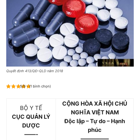
Quyết định 413/QĐ-QLD năm 2018
5/5 - (1 bình chọn)
CỘNG HÒA XÃ HỘI CHỦ
BỘ Y TẾ
NGHĨA VIỆT NAM
CỤC QUẢN LÝ
Độc lập – Tự do – Hạnh
DƯỢC
phúc
——-
—————