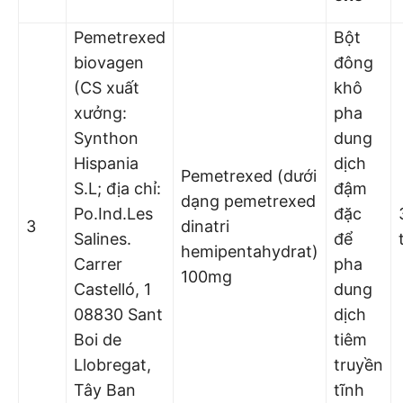
Pemetrexed
Bột
biovagen
đông
(CS xuất
khô
xưởng:
pha
Synthon
dung
Hispania
dịch
Pemetrexed (dưới
S.L; địa chỉ:
đậm
dạng pemetrexed
Po.Ind.Les
đặc
3
dinatri
Salines.
để
hemipentahydrat)
Carrer
pha
100mg
Castelló, 1
dung
08830 Sant
dịch
Boi de
tiêm
Llobregat,
truyền
Tây Ban
tĩnh