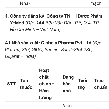
Nha)
mạch
Công ty đăng ký: Công ty TNHH Dược
Phẩm
Y-Med
(Đ/c: 144 Bến Vân Đồn, P.
6
, Q.4, TP.
Hồ Chí Minh – Việt Nam)
4.1 Nhà sả
n xuất: Globela Pharma Pvt. Ltd
(Đ/c:
Plot no, 357, GIDC, Sachin, Surat-394 230,
Gujarat – India)
Hoạt
chất
Dạng
Tên
Tuổi
Tiêu
STT
chính –
bào
thuốc
thọ
chuẩn
Hàm
chế
lượ
ng
Viên