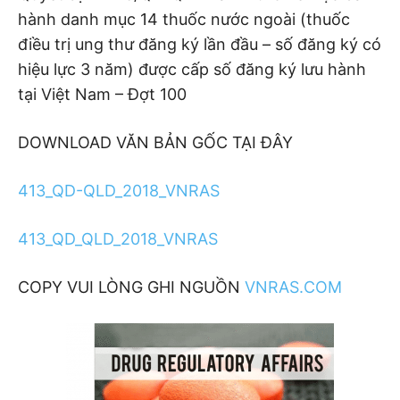
hành danh mục 14 thuốc nước ngoài (thuốc
điều trị ung thư đăng ký lần đầu – số đăng ký có
hiệu lực 3 năm) được cấp số đăng ký lưu hành
tại Việt Nam – Đợt 100
DOWNLOAD VĂN BẢN GỐC TẠI ĐÂY
413_QD-QLD_2018_VNRAS
413_QD_QLD_2018_VNRAS
COPY VUI LÒNG GHI NGUỒN
VNRAS.COM