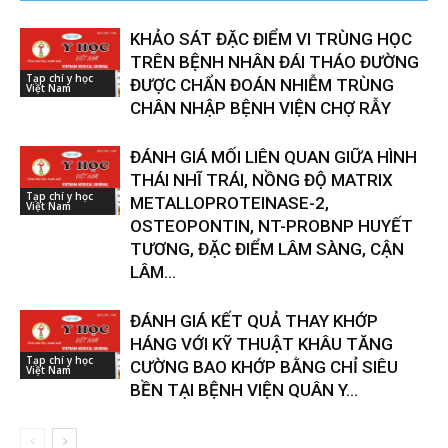
KHẢO SÁT ĐẶC ĐIỂM VI TRÙNG HỌC
TRÊN BỆNH NHÂN ĐÁI THÁO ĐƯỜNG
Tạp chí y học
ĐƯỢC CHẨN ĐOÁN NHIỄM TRÙNG
Việt Nam
CHÂN NHẬP BỆNH VIỆN CHỢ RẪY
ĐÁNH GIÁ MỐI LIÊN QUAN GIỮA HÌNH
THÁI NHĨ TRÁI, NỒNG ĐỘ MATRIX
Tạp chí y học
METALLOPROTEINASE-2,
Việt Nam
OSTEOPONTIN, NT-PROBNP HUYẾT
TƯƠNG, ĐẶC ĐIỂM LÂM SÀNG, CẬN
LÂM...
ĐÁNH GIÁ KẾT QUẢ THAY KHỚP
HÁNG VỚI KỸ THUẬT KHÂU TĂNG
Tạp chí y học
CƯỜNG BAO KHỚP BẰNG CHỈ SIÊU
Việt Nam
BỀN TẠI BỆNH VIỆN QUÂN Y...