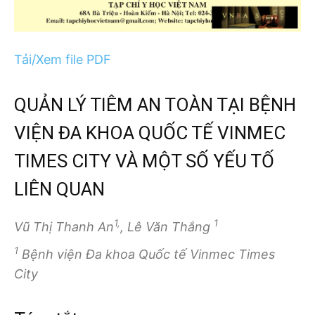
Tải/Xem file PDF
QUẢN LÝ TIÊM AN TOÀN TẠI BỆNH
VIỆN ĐA KHOA QUỐC TẾ VINMEC
TIMES CITY VÀ MỘT SỐ YẾU TỐ
LIÊN QUAN
1,
1
Vũ Thị Thanh An
, Lê Văn Thắng
1
Bệnh viện Đa khoa Quốc tế Vinmec Times
City