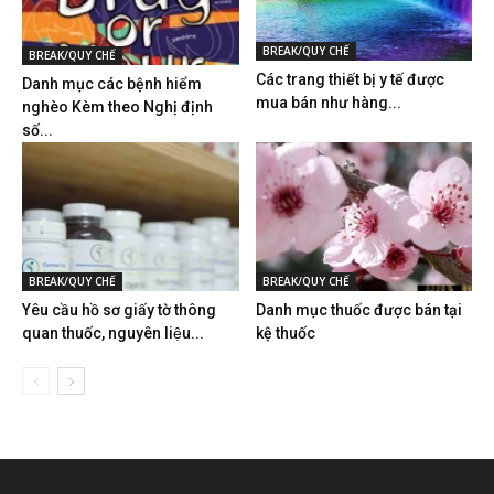
BREAK/QUY CHẾ
BREAK/QUY CHẾ
Các trang thiết bị y tế được
Danh mục các bệnh hiểm
mua bán như hàng...
nghèo Kèm theo Nghị định
số...
BREAK/QUY CHẾ
BREAK/QUY CHẾ
Yêu cầu hồ sơ giấy tờ thông
Danh mục thuốc được bán tại
quan thuốc, nguyên liệu...
kệ thuốc