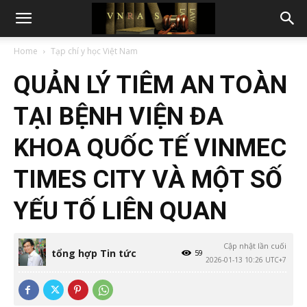
Home
Tạp chí y học Việt Nam
QUẢN LÝ TIÊM AN TOÀN
TẠI BỆNH VIỆN ĐA
KHOA QUỐC TẾ VINMEC
TIMES CITY VÀ MỘT SỐ
YẾU TỐ LIÊN QUAN
Cập nhật lần cuối
tổng hợp Tin tức
59
2026-01-13 10:26 UTC+7