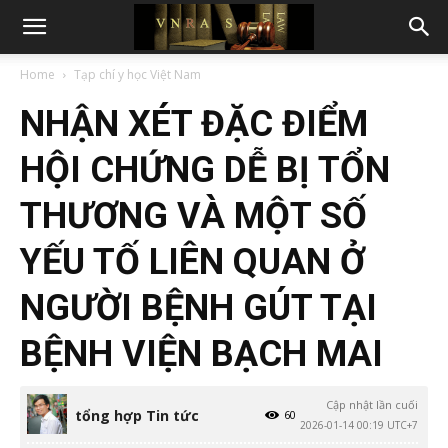
Home
Tạp chí y học Việt Nam
NHẬN XÉT ĐẶC ĐIỂM
HỘI CHỨNG DỄ BỊ TỔN
THƯƠNG VÀ MỘT SỐ
YẾU TỐ LIÊN QUAN Ở
NGƯỜI BỆNH GÚT TẠI
BỆNH VIỆN BẠCH MAI
Cập nhật lần cuối
tổng hợp Tin tức
60
2026-01-14 00:19 UTC+7