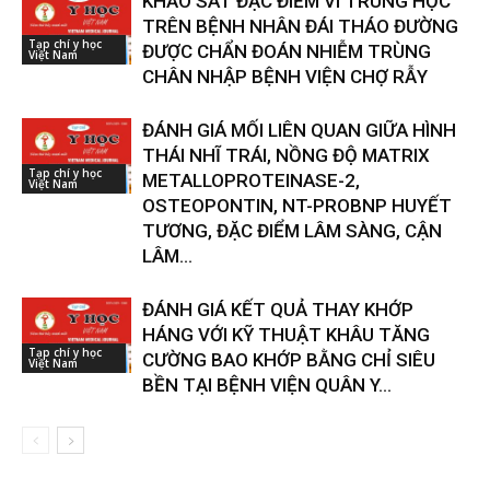
KHẢO SÁT ĐẶC ĐIỂM VI TRÙNG HỌC
TRÊN BỆNH NHÂN ĐÁI THÁO ĐƯỜNG
Tạp chí y học
ĐƯỢC CHẨN ĐOÁN NHIỄM TRÙNG
Việt Nam
CHÂN NHẬP BỆNH VIỆN CHỢ RẪY
ĐÁNH GIÁ MỐI LIÊN QUAN GIỮA HÌNH
THÁI NHĨ TRÁI, NỒNG ĐỘ MATRIX
Tạp chí y học
METALLOPROTEINASE-2,
Việt Nam
OSTEOPONTIN, NT-PROBNP HUYẾT
TƯƠNG, ĐẶC ĐIỂM LÂM SÀNG, CẬN
LÂM...
ĐÁNH GIÁ KẾT QUẢ THAY KHỚP
HÁNG VỚI KỸ THUẬT KHÂU TĂNG
Tạp chí y học
CƯỜNG BAO KHỚP BẰNG CHỈ SIÊU
Việt Nam
BỀN TẠI BỆNH VIỆN QUÂN Y...