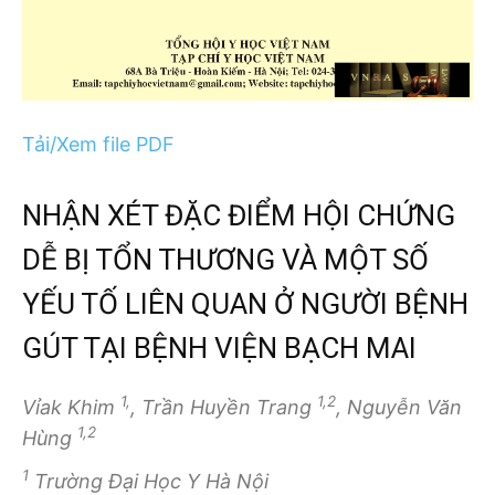
Tải/Xem file PDF
NHẬN XÉT ĐẶC ĐIỂM HỘI CHỨNG
DỄ BỊ TỔN THƯƠNG VÀ MỘT SỐ
YẾU TỐ LIÊN QUAN Ở NGƯỜI BỆNH
GÚT TẠI BỆNH VIỆN BẠCH MAI
1,
1,2
Vỉak Khim
, Trần Huyền Trang
, Nguyễn Văn
1,2
Hùng
1
Trường Đại Học Y Hà Nội