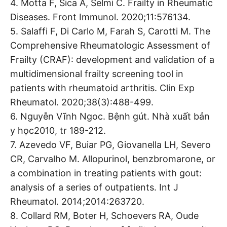
4. Motta F, Sica A, Selmi C. Frailty in Rheumatic
Diseases. Front Immunol. 2020;11:576134.
5. Salaffi F, Di Carlo M, Farah S, Carotti M. The
Comprehensive Rheumatologic Assessment of
Frailty (CRAF): development and validation of a
multidimensional frailty screening tool in
patients with rheumatoid arthritis. Clin Exp
Rheumatol. 2020;38(3):488-499.
6. Nguyễn Vĩnh Ngoc. Bệnh gút. Nhà xuất bản
y học2010, tr 189-212.
7. Azevedo VF, Buiar PG, Giovanella LH, Severo
CR, Carvalho M. Allopurinol, benzbromarone, or
a combination in treating patients with gout:
analysis of a series of outpatients. Int J
Rheumatol. 2014;2014:263720.
8. Collard RM, Boter H, Schoevers RA, Oude