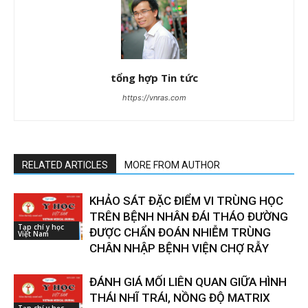
tổng hợp Tin tức
https://vnras.com
RELATED ARTICLES
MORE FROM AUTHOR
KHẢO SÁT ĐẶC ĐIỂM VI TRÙNG HỌC
TRÊN BỆNH NHÂN ĐÁI THÁO ĐƯỜNG
Tạp chí y học
ĐƯỢC CHẨN ĐOÁN NHIỄM TRÙNG
Việt Nam
CHÂN NHẬP BỆNH VIỆN CHỢ RẪY
ĐÁNH GIÁ MỐI LIÊN QUAN GIỮA HÌNH
THÁI NHĨ TRÁI, NỒNG ĐỘ MATRIX