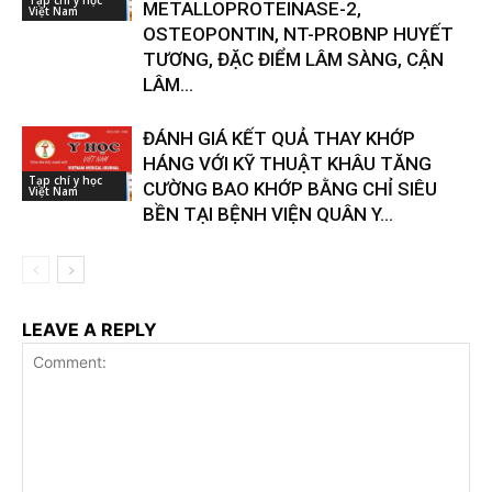
Tạp chí y học
METALLOPROTEINASE-2,
Việt Nam
OSTEOPONTIN, NT-PROBNP HUYẾT
TƯƠNG, ĐẶC ĐIỂM LÂM SÀNG, CẬN
LÂM...
ĐÁNH GIÁ KẾT QUẢ THAY KHỚP
HÁNG VỚI KỸ THUẬT KHÂU TĂNG
Tạp chí y học
CƯỜNG BAO KHỚP BẰNG CHỈ SIÊU
Việt Nam
BỀN TẠI BỆNH VIỆN QUÂN Y...
LEAVE A REPLY