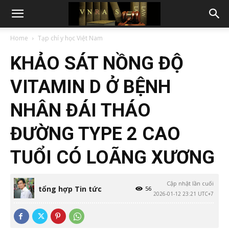
Home
Tạp chí y học Việt Nam
KHẢO SÁT NỒNG ĐỘ
VITAMIN D Ở BỆNH
NHÂN ĐÁI THÁO
ĐƯỜNG TYPE 2 CAO
TUỔI CÓ LOÃNG XƯƠNG
Cập nhật lần cuối
tổng hợp Tin tức
56
2026-01-12 23:21 UTC+7