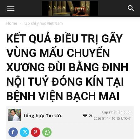
Home
Tạp chí y học Việt Nam
KẾT QUẢ ĐIỀU TRỊ GÃY
VÙNG MẤU CHUYỂN
XƯƠNG ĐÙI BẰNG ĐINH
NỘI TUỶ ĐÓNG KÍN TẠI
BỆNH VIỆN BẠCH MAI
Cập nhật lần cuối
tổng hợp Tin tức
59
2026-01-14 10:15 UTC+7