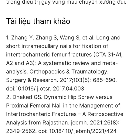
trong điều trị gãy vùng mấu chuyển xương đùi.
Tài liệu tham khảo
1. Zhang Y, Zhang S, Wang S, et al. Long and
short intramedullary nails for fixation of
intertrochanteric femur fractures (OTA 31-A1,
A2 and A3): A systematic review and meta-
analysis. Orthopaedics & Traumatology:
Surgery & Research. 2017;103(5): 685-690.
doi:10.1016/ j.otsr. 2017.04.003
2. Dhaked GS. Dynamic Hip Screw versus
Proximal Femoral Nail in the Management of
Intertrochanteric Fractures – A Retrospective
Analysis from Rajasthan. jebmh. 2021;26(8):
2349-2562. doi: 10.18410/ jebmh/2021/424