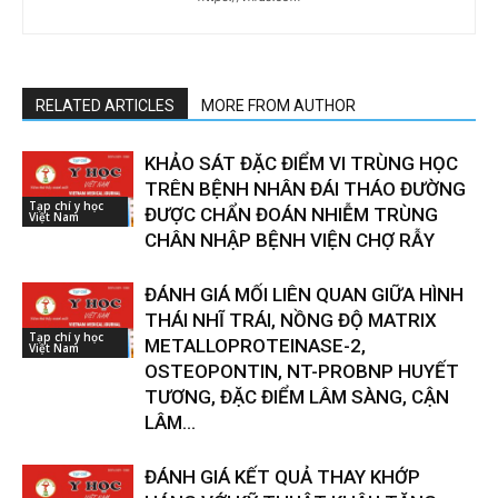
RELATED ARTICLES
MORE FROM AUTHOR
KHẢO SÁT ĐẶC ĐIỂM VI TRÙNG HỌC
TRÊN BỆNH NHÂN ĐÁI THÁO ĐƯỜNG
Tạp chí y học
ĐƯỢC CHẨN ĐOÁN NHIỄM TRÙNG
Việt Nam
CHÂN NHẬP BỆNH VIỆN CHỢ RẪY
ĐÁNH GIÁ MỐI LIÊN QUAN GIỮA HÌNH
THÁI NHĨ TRÁI, NỒNG ĐỘ MATRIX
Tạp chí y học
METALLOPROTEINASE-2,
Việt Nam
OSTEOPONTIN, NT-PROBNP HUYẾT
TƯƠNG, ĐẶC ĐIỂM LÂM SÀNG, CẬN
LÂM...
ĐÁNH GIÁ KẾT QUẢ THAY KHỚP