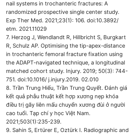
nail systems in trochanteric fractures: A
randomized prospective single center study.
Exp Ther Med. 2021;23(1): 106. doi:10.3892/
etm. 2021.11029
7. Herzog J, Wendlandt R, Hillbricht S, Burgkart
R, Schulz AP. Optimising the tip-apex-distance
in trochanteric femoral fracture fixation using
the ADAPT-navigated technique, a longitudinal
matched cohort study. Injury. 2019; 50(3): 744-
751. doi:10.1016/ j.injury.2019. 02.010
8. Trần Trung Hiếu, Trần Trung Quyết. Đánh giá
kết quả phẫu thuật kết hợp xương nẹp khóa
điều trị gãy liên mấu chuyển xương đùi ở người
cao tuổi. Tạp chí y học Việt Nam.
2021;503(1):235-239.
9. Sahin S, Ertürer E, Oztürk I. Radiographic and