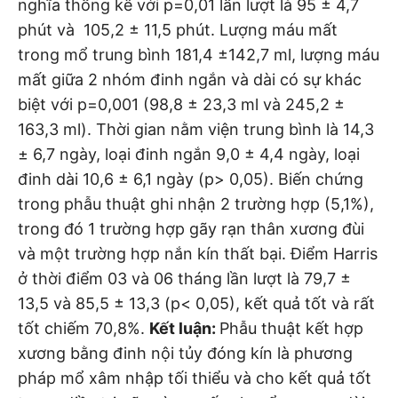
nghĩa thống kê với p=0,01 lần lượt là 95 ± 4,7
phút và 105,2 ± 11,5 phút. Lượng máu mất
trong mổ trung bình 181,4 ±142,7 ml, lượng máu
mất giữa 2 nhóm đinh ngắn và dài có sự khác
biệt với p=0,001 (98,8 ± 23,3 ml và 245,2 ±
163,3 ml). Thời gian nằm viện trung bình là 14,3
± 6,7 ngày, loại đinh ngắn 9,0 ± 4,4 ngày, loại
đinh dài 10,6 ± 6,1 ngày (p> 0,05). Biến chứng
trong phẫu thuật ghi nhận 2 trường hợp (5,1%),
trong đó 1 trường hợp gãy rạn thân xương đùi
và một trường hợp nắn kín thất bại. Điểm Harris
ở thời điểm 03 và 06 tháng lần lượt là 79,7 ±
13,5 và 85,5 ± 13,3 (p< 0,05), kết quả tốt và rất
tốt chiếm 70,8%.
Kết luận:
Phẫu thuật kết hợp
xương bằng đinh nội tủy đóng kín là phương
pháp mổ xâm nhập tối thiểu và cho kết quả tốt