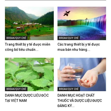
BREAK/QUY CHẾ
BREAK/QUY CHẾ
Trang thiết bị y tế được miễn
Các trang thiết bị y tế được
công bố tiêu chuẩn...
mua bán như hàng...
BREAK/QUY CHẾ
BREAK/QUY CHẾ
DANH MỤC DƯỢC LIỆU ĐỘC
DANH MỤC HOẠT CHẤT
TẠI VIỆT NAM
THUỐC VÀ DƯỢC LIỆU ĐƯỢC
ĐĂNG KÝ...