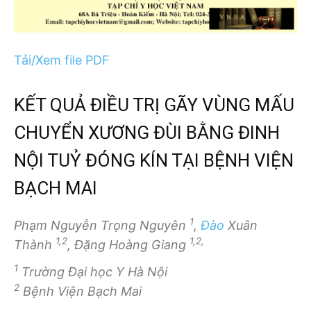
Tải/Xem file PDF
KẾT QUẢ ĐIỀU TRỊ GÃY VÙNG MẤU
CHUYỂN XƯƠNG ĐÙI BẰNG ĐINH
NỘI TUỶ ĐÓNG KÍN TẠI BỆNH VIỆN
BẠCH MAI
1
Phạm Nguyễn Trọng Nguyên
,
Đào
Xuân
1,2
1,2,
Thành
, Đặng Hoàng Giang
1
Trường Đại học Y Hà Nội
2
Bệnh Viện Bạch Mai