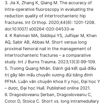
3. Jia X, Zhang K, Qiang M. The accuracy of
intra-operative fluoroscopy in evaluating the
reduction quality of intertrochanteric hip
fractures. Int Orthop. 2020;44(6): 1201-1208.
doi:10.1007/ s00264-020-04533-w
4. K Rahman MA, Siddiqui YS, Julfiqar M, Khan
AQ, Sabir AB, Abbas M. Short versus long
proximal femoral nail in the management of
intertrochanteric fractures – a comparative
study. Int J Burns Trauma. 2023;13(3):99-109.
5. Trương Quang Nhân. Đánh giá kết quả điều
trị gãy liên mấu chuyển xương đùi bằng đinh
PFNA. Luận văn chuyên khoa II y học, Đại học Y
– dược, Đại học Huế. Published online 2021.
6. Dragosloveanu Șerban, Dragosloveanu C,
Cotor D, Stoica C. Short vs. long intramedullary