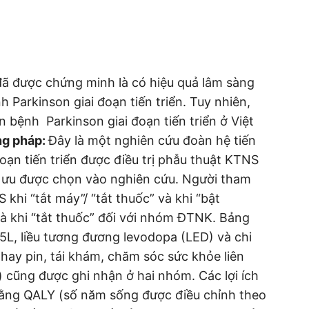
đã được chứng minh là có hiệu quả lâm sàng
nh Parkinson giai đoạn tiến triển. Tuy nhiên,
n bệnh Parkinson giai đoạn tiến triển ở Việt
g pháp:
Đây là một nghiên cứu đoàn hệ tiến
oạn tiến triển được điều trị phẫu thuật KTNS
ối ưu được chọn vào nghiên cứu. Người tham
hi “tắt máy”/ “tắt thuốc” và khi “bật
à khi “tắt thuốc” đối với nhóm ĐTNK. Bảng
5L, liều tương đương levodopa (LED) và chi
 thay pin, tái khám, chăm sóc sức khỏe liên
) cũng được ghi nhận ở hai nhóm. Các lợi ích
bằng QALY (số năm sống được điều chỉnh theo