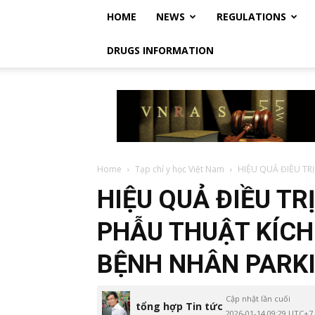
HOME
NEWS
REGULATIONS
DRUGS INFORMATION
Vietnam
Regulatory
Affairs
Society
–
Luật
Home
Tạp chí y học Việt Nam
HIỆU QUẢ ĐIỀU TRỊ
Dược
HIỆU QUẢ ĐIỀU TRỊ
Việt
Nam
PHẪU THUẬT KÍCH
BỆNH NHÂN PARKI
Cập nhật lần cuối
tổng hợp Tin tức
2026-01-14 09:29 UTC+7