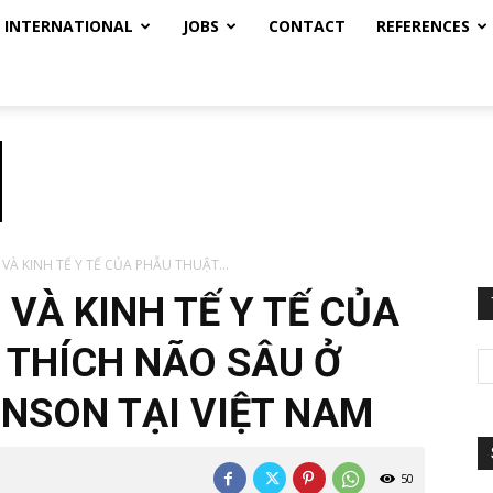
INTERNATIONAL
JOBS
CONTACT
REFERENCES
 VÀ KINH TẾ Y TẾ CỦA PHẪU THUẬT...
 VÀ KINH TẾ Y TẾ CỦA
 THÍCH NÃO SÂU Ở
NSON TẠI VIỆT NAM
50