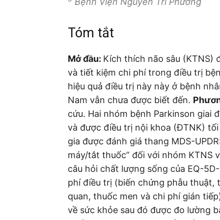
Bệnh Viện Nguyễn Tri Phương
Tóm tắt
Mở đầu:
Kích thích não sâu (KTNS) 
và tiết kiệm chi phí trong điều trị bệ
hiệu quả điều trị này này ở bệnh nhâ
Nam vẫn chưa được biết đến.
Phươn
cứu. Hai nhóm bệnh Parkinson giai đ
và được điều trị nội khoa (ĐTNK) t
gia được đánh giá thang MDS-UPDRS k
máy/tắt thuốc” đối với nhóm KTNS v
câu hỏi chất lượng sống của EQ-5D-
phí điều trị (biến chứng phẫu thuật,
quan, thuốc men và chi phí gián tiếp
về sức khỏe sau đó được đo lường 