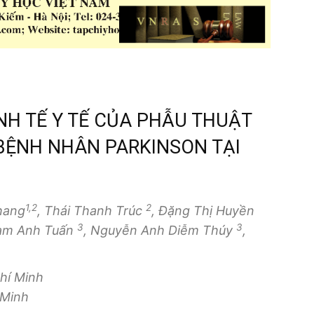
INH TẾ Y TẾ CỦA PHẪU THUẬT
 BỆNH NHÂN PARKINSON TẠI
1,2
2
hang
, Thái Thanh Trúc
, Đặng Thị Huyền
3
3
hạm Anh Tuấn
, Nguyễn Anh Diễm Thúy
,
hí Minh
 Minh