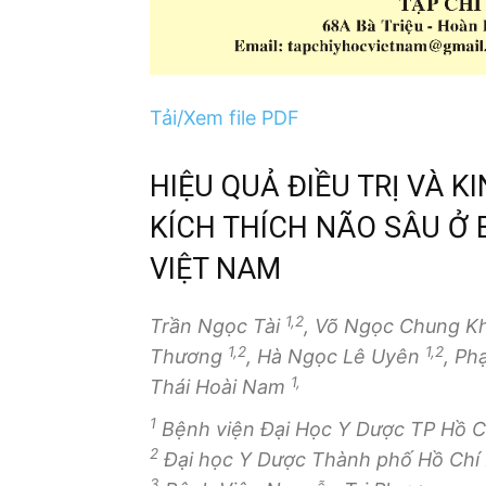
Tải/Xem file PDF
HIỆU QUẢ ĐIỀU TRỊ VÀ K
KÍCH THÍCH NÃO SÂU Ở
VIỆT NAM
1,2
Trần Ngọc Tài
, Võ Ngọc Chung K
1,2
1,2
Thương
, Hà Ngọc Lê Uyên
, P
1,
Thái Hoài Nam
1
Bệnh viện Đại Học Y Dược TP Hồ C
2
Đại học Y Dược Thành phố Hồ Chí
3