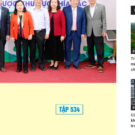
B
Tr
mi
ch
B
Cá
kh
tr