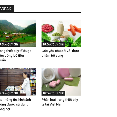
BREAK
REAK/QUY CHẾ
BREAK/QUY CHẾ
ang thiết bị y tế được
Các yêu cầu đối với thực
ễn công bố tiêu
phẩm bổ sung
uẩn...
REAK/QUY CHẾ
BREAK/QUY CHẾ
c thông tin, hình ảnh
Phân loại trang thiết bị y
ông được sử dụng
tế tại Việt Nam
ong nội...