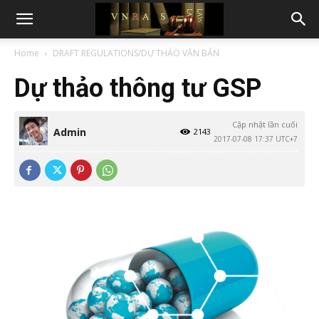
Home
DRAFT REGULATIONS/DỰ THẢO VĂN BẢN
Dự thảo thông tư GSP
Cập nhật lần cuối
Admin
2143
2017-07-08 17:37 UTC+7