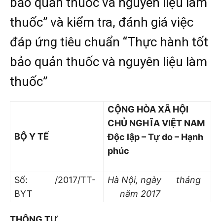
bảo quản thuốc và nguyên liệu làm
thuốc” và kiểm tra, đánh giá việc
đáp ứng tiêu chuẩn “Thực hành tốt
bảo quản thuốc và nguyên liệu làm
thuốc”
CỘNG HÒA XÃ HỘI
CHỦ NGHĨA VIỆT NAM
BỘ Y TẾ
Độc lập – Tự do – Hạnh
phúc
Số: /2017/TT-
Hà Nội, ngày tháng
BYT
năm 201
7
THÔNG TƯ