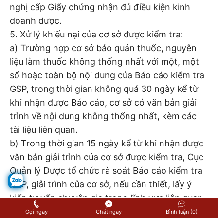
nghị cấp Giấy chứng nhận đủ điều kiện kinh
doanh dược.
5. Xử lý khiếu nại của cơ sở được kiểm tra:
a) Trường hợp cơ sở bảo quản thuốc, nguyên
liệu làm thuốc không thống nhất với một, một
số hoặc toàn bộ nội dung của Báo cáo kiểm tra
GSP, trong thời gian không quá 30 ngày kể từ
khi nhận được Báo cáo, cơ sở có văn bản giải
trình về nội dung không thống nhất, kèm các
tài liệu liên quan.
b) Trong thời gian 15 ngày kể từ khi nhận được
văn bản giải trình của cơ sở được kiểm tra, Cục
Quản lý Dược tổ chức rà soát Báo cáo kiểm tra
GSP, giải trình của cơ sở, nếu cần thiết, lấy ý
kiến tư vấn chuyên gia trong lĩnh vực liên quan
và có văn bản trả lời cơ sở.
Gọi ngay
Chát ngay
Bình luận (0)