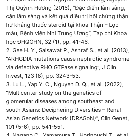
Thị Quỳnh Hương (2016), “Đặc điểm lâm sàng,
cận lâm sàng và kết quả điều trị hội chứng thận
hư kháng thuốc steroid tại khoa Thận – Lọc
máu, Bệnh viện Nhi Trung Ương”, Tạp chí Khoa
học ĐHQGHN, 32 (1), pp. 41-46.
2. Gee H. Y., Saisawat P., Ashraf S., et al. (2013),
“ARHGDIA mutations cause nephrotic syndrome
via defective RHO GTPase signaling”, J Clin
Invest, 123 (8), pp. 3243-53.
3. Lu L., Yap Y. C., Nguyen D. Q., et al. (2022),
“Multicenter study on the genetics of
glomerular diseases among southeast and
south Asians: Deciphering Diversities – Renal
Asian Genetics Network (DRAGoN)”, Clin Genet,
101 (5-6), pp. 541-551.
4. Nagano C., Yamamura T., Horinouchi T., et al.