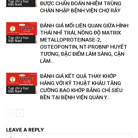
Tạp chí y học
ĐƯỢC CHẨN ĐOÁN NHIỄM TRÙNG
Việt Nam
CHÂN NHẬP BỆNH VIỆN CHỢ RẪY
ĐÁNH GIÁ MỐI LIÊN QUAN GIỮA HÌNH
THÁI NHĨ TRÁI, NỒNG ĐỘ MATRIX
Tạp chí y học
METALLOPROTEINASE-2,
Việt Nam
OSTEOPONTIN, NT-PROBNP HUYẾT
TƯƠNG, ĐẶC ĐIỂM LÂM SÀNG, CẬN
LÂM...
ĐÁNH GIÁ KẾT QUẢ THAY KHỚP
HÁNG VỚI KỸ THUẬT KHÂU TĂNG
Tạp chí y học
CƯỜNG BAO KHỚP BẰNG CHỈ SIÊU
Việt Nam
BỀN TẠI BỆNH VIỆN QUÂN Y...
LEAVE A REPLY