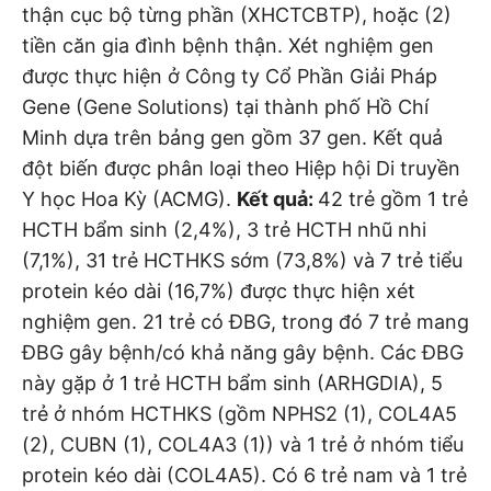
thận cục bộ từng phần (XHCTCBTP), hoặc (2)
tiền căn gia đình bệnh thận. Xét nghiệm gen
được thực hiện ở Công ty Cổ Phần Giải Pháp
Gene (Gene Solutions) tại thành phố Hồ Chí
Minh dựa trên bảng gen gồm 37 gen. Kết quả
đột biến được phân loại theo Hiệp hội Di truyền
Y học Hoa Kỳ (ACMG).
Kết quả:
42 trẻ gồm 1 trẻ
HCTH bẩm sinh (2,4%), 3 trẻ HCTH nhũ nhi
(7,1%), 31 trẻ HCTHKS sớm (73,8%) và 7 trẻ tiểu
protein kéo dài (16,7%) được thực hiện xét
nghiệm gen. 21 trẻ có ĐBG, trong đó 7 trẻ mang
ĐBG gây bệnh/có khả năng gây bệnh. Các ĐBG
này gặp ở 1 trẻ HCTH bẩm sinh (ARHGDIA), 5
trẻ ở nhóm HCTHKS (gồm NPHS2 (1), COL4A5
(2), CUBN (1), COL4A3 (1)) và 1 trẻ ở nhóm tiểu
protein kéo dài (COL4A5). Có 6 trẻ nam và 1 trẻ