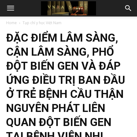
Home
Tạp chí y học Việt Nam
ĐẶC ĐIỂM LÂM SÀNG,
CẬN LÂM SÀNG, PHỔ
ĐỘT BIẾN GEN VÀ ĐÁP
ỨNG ĐIỀU TRỊ BAN ĐẦU
Ở TRẺ BỆNH CẦU THẬN
NGUYÊN PHÁT LIÊN
QUAN ĐỘT BIẾN GEN
TẠI BỆNH VIỆN NHI