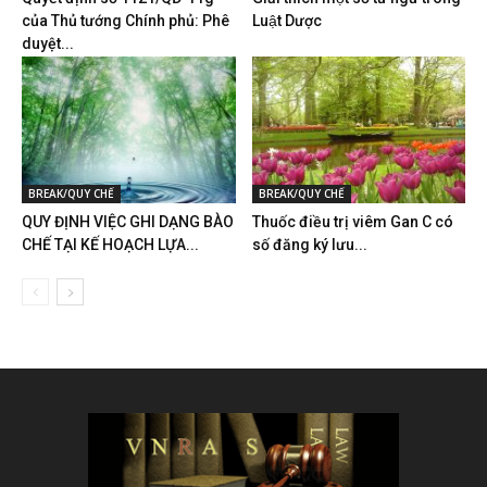
của Thủ tướng Chính phủ: Phê
Luật Dược
duyệt...
BREAK/QUY CHẾ
BREAK/QUY CHẾ
QUY ĐỊNH VIỆC GHI DẠNG BÀO
Thuốc điều trị viêm Gan C có
CHẾ TẠI KẾ HOẠCH LỰA...
số đăng ký lưu...