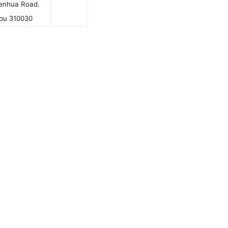
enhua Road.
ou 310030