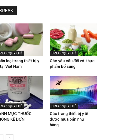
BREAK
REAK/QUY CHẾ
BREAK/QUY CHẾ
ân loại trang thiết bị y
Các yêu cầu đối với thực
 tại Việt Nam
phẩm bổ sung
REAK/QUY CHẾ
BREAK/QUY CHẾ
ANH MỤC THUỐC
Các trang thiết bị y tế
HÔNG KÊ ĐƠN
được mua bán như
hàng...