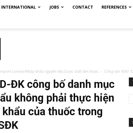
INTERNATIONAL
JOBS
CONTACT
REFERENCES
 Import License/Nhập khẩu nguyên liệu Dược chất làm thuốc
Công văn 4367 /
LD-ĐK công bố danh mục
ẩu không phải thực hiện
 khẩu của thuốc trong
 SĐK