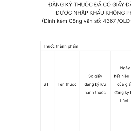
ĐĂNG KÝ THUỐC ĐÃ CÓ GIẤY Đ
ĐƯỢC NHẬP KHẨU KHÔNG PH
(Đính kèm Công văn số: 4367 /QLD
Thuốc thành phẩm
Ngày
Số giấy
hết hiệu 
STT
Tên thuốc
đăng ký lưu
của giấ
hành thuốc
đăng ký 
hành