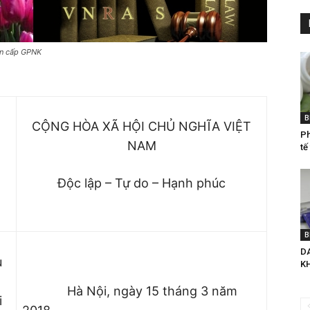
ần cấp GPNK
B
CỘNG HÒA XÃ HỘI CHỦ NGHĨA VIỆT
Ph
NAM
tế
Độc lập – Tự do – Hạnh phúc
B
D
u
K
Hà Nội, ngày 15 tháng 3 năm
i