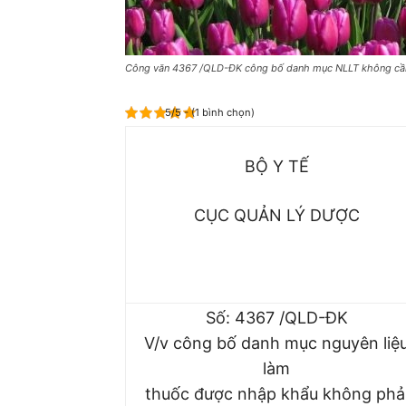
Công văn 4367 /QLD-ĐK công bố danh mục NLLT không c
5/5 - (1 bình chọn)
BỘ Y TẾ
CỤC QUẢN LÝ DƯỢC
Số: 4367 /QLD-ĐK
V/v công bố danh mục nguyên liệ
làm
thuốc được nhập khẩu không phả