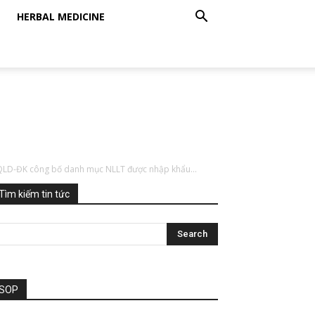
HERBAL MEDICINE
QLD-ĐK công bố danh mục NLLT được nhập khẩu...
Tìm kiếm tin tức
SOP