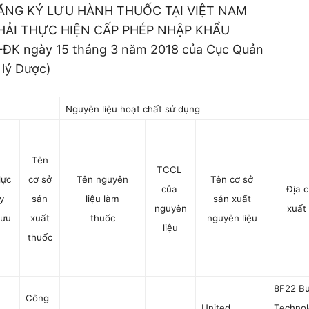
ĂNG KÝ LƯU HÀNH THUỐC TẠI VIỆT NAM
ẢI THỰC HIỆN CẤP PHÉP NHẬP KHẨU
-ĐK ngày 15 tháng 3 năm 2018 của Cục Quản
lý Dược)
Nguyên liệu hoạt chất sử dụng
Tên
TCCL
lực
cơ sở
Tên nguyên
Tên cơ sở
của
Địa c
y
sản
liệu làm
sản xuất
nguyên
xuất
lưu
xuất
thuốc
nguyên liệu
liệu
thuốc
8F22 B
Công
United
Techno