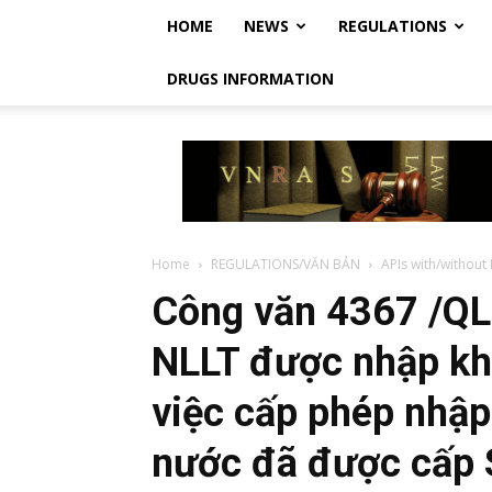
HOME
NEWS
REGULATIONS
DRUGS INFORMATION
Vietnam
Regulatory
Affairs
Society
–
Luật
Home
REGULATIONS/VĂN BẢN
APIs with/without
Dược
Công văn 4367 /Q
Việt
Nam
NLLT được nhập kh
việc cấp phép nhập
nước đã được cấp