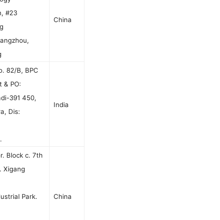
, #23
China
g
Hangzhou,
g
o. 82/B, BPC
t & PO:
di-391 450,
India
a, Dis:
.
r. Block c. 7th
. Xigang
ustrial Park.
China