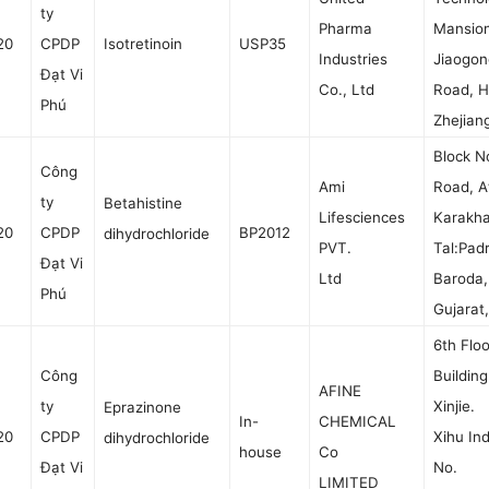
ty
Pharma
Mansion
20
CPDP
Isotretinoin
USP35
Industries
Jiaogon
Đạt Vi
Co., Ltd
Road, 
Phú
Zhejian
Block N
Công
Ami
Road, A
ty
Betahistine
Lifesciences
Karakha
20
CPDP
BP2012
dihydrochloride
PVT.
Tal:
Padr
Đạt Vi
Ltd
Baroda,
Phú
Gujarat,
6th Floo
Công
Building
AFINE
ty
Xinjie.
Eprazinone
In-
CHEMICAL
20
CPDP
Xihu Ind
dihydrochloride
house
Co
Đạt Vi
No.
LIMITED