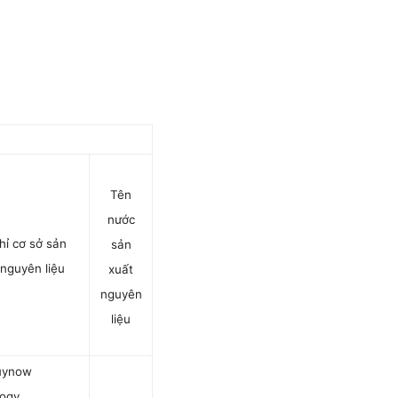
Tên
nước
hỉ cơ sở sản
sản
 nguyên liệu
xuất
nguyên
liệu
uynow
logy