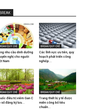
BREAK
REAK/QUY CHẾ
BREAK/QUY CHẾ
ng nhu cầu dinh dưỡng
Các lĩnh vực ưu tiên, quy
uyến nghị cho người
hoạch phát triển công
ệt Nam
nghiệp...
REAK/QUY CHẾ
BREAK/QUY CHẾ
uốc điều trị viêm Gan C
Trang thiết bị y tế được
́ số đăng ký lưu...
miễn công bố tiêu
chuẩn...