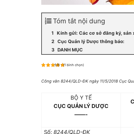
Tóm tắt nội dung
Kính gửi: Các cơ sở đăng ký, sản 
Cục Quản lý Dược thông báo:
DANH MỤC
5/5 - (1 bình chọn)
Công văn 8244/QLD-ĐK ngày 11/5/2018 Cục Quả
BỘ Y TẾ
C
CỤC QUẢN LÝ DƯỢC
——-
Số:
8244/QLD-ĐK