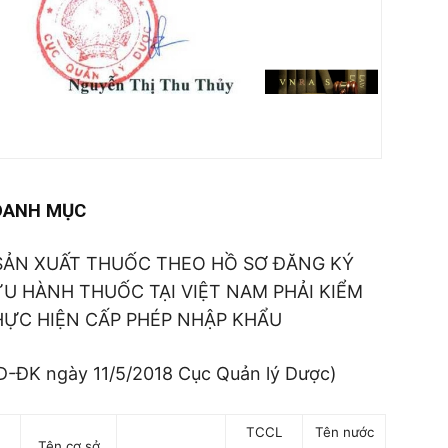
DANH MỤC
SẢN XUẤT THUỐC THEO HỒ SƠ ĐĂNG KÝ
U HÀNH THUỐC TẠI VIỆT NAM PHẢI KIỂM
THỰC HIỆN CẤP PHÉP NHẬP KHẨU
-ĐK ngày 11/5/2018 Cục Quản lý Dược)
TCCL
Tên nước
Tên cơ sở