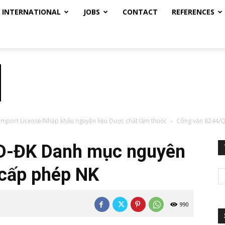
INTERNATIONAL
JOBS
CONTACT
REFERENCES
 Import License/Nhập khẩu nguyên liệu Dược chất làm thuốc
Công văn 8244/Q
D-ĐK Danh mục nguyên
n cấp phép NK
990