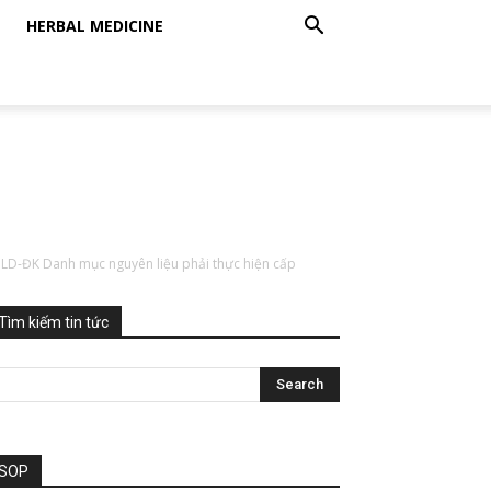
HERBAL MEDICINE
LD-ĐK Danh mục nguyên liệu phải thực hiện cấp
Tìm kiếm tin tức
SOP