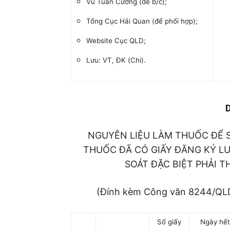
Vũ Tuấn Cường (để b/c);
Tổng Cục Hải Quan (để phối hợp);
Website Cục QLD;
Lưu: VT, ĐK (Chi).
NGUYÊN LIỆU LÀM THUỐC ĐỂ 
THUỐC ĐÃ CÓ GIẤY ĐĂNG KÝ LƯ
SOÁT ĐẶC BIỆT PHẢI 
(Đính kèm Công văn 8244/QLD
Số giấy
Ngày hết