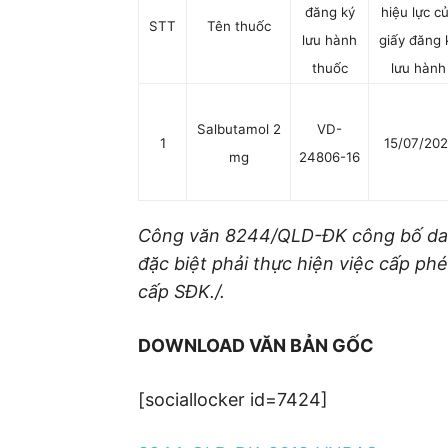
đăng ký
hiệu lực c
STT
Tên thuốc
lưu hành
giấy đăng 
thuốc
lưu hành
Salbutamol 2
VD-
1
15/07/202
mg
24806-16
Công văn 8244/QLD-ĐK công bố danh
đặc biệt phải thực hiện việc cấp p
cấp SĐK./.
DOWNLOAD VĂN BẢN GỐC
[sociallocker id=7424]