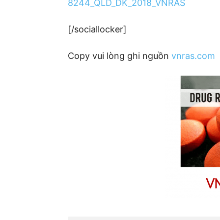
8244_QLD_DK_2018_VNRAS
[/sociallocker]
Copy vui lòng ghi nguồn
vnras.com