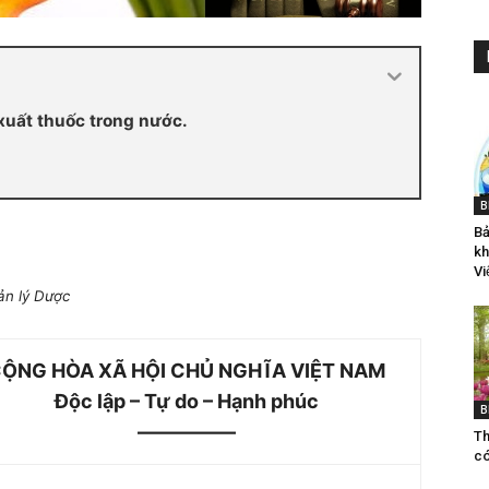
xuất thuốc trong nước.
B
Bả
kh
Vi
n lý Dược
ỘNG HÒA XÃ HỘI CHỦ NGHĨA VIỆT NAM
Độc lập – Tự do – Hạnh phúc
B
—————
Th
co