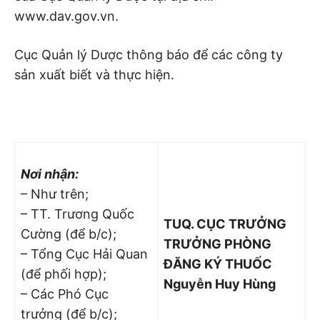
www.dav.gov.vn.
Cục Quản lý Dược thông báo để các công ty
sản xuất biết và thực hiện.
Nơi nhận:
– Như trên;
– TT. Trương Quốc
TUQ. CỤC TRƯỞNG
Cường (để b/c);
TRƯỞNG PHÒNG
– Tổng Cục Hải Quan
ĐĂNG KÝ THUỐC
(để phối hợp);
Nguyễn Huy Hùng
– Các Phó Cục
trưởng (để b/c);