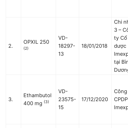
Chi n
3 – C
VD-
ty Cổ
OPXIL 250
2.
18297-
18/01/2018
dược
(2)
13
Imex
tại Bì
Dươn
VD-
Công 
Ethambutol
3.
23575-
17/12/2020
CPDP
(3)
400 mg
15
Imex