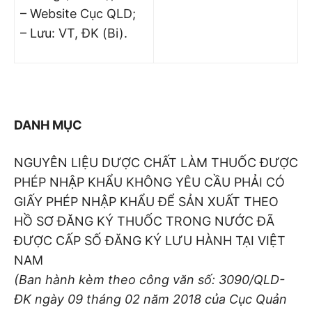
– Website Cục QLD;
– Lưu: VT, ĐK (Bi).
DANH MỤC
NGUYÊN LIỆU DƯỢC CHẤT LÀM THUỐC ĐƯỢC
PHÉP NHẬP KHẨU KHÔNG YÊU CẦU PHẢI CÓ
GIẤY PHÉP NHẬP KHẨU ĐỂ SẢN XUẤT THEO
HỒ SƠ ĐĂNG KÝ THUỐC TRONG NƯỚC ĐÃ
ĐƯỢC CẤP SỐ ĐĂNG KÝ LƯU HÀNH TẠI VIỆT
NAM
(Ban hành kèm theo công văn số: 3090
/QLD-
ĐK ngày 09
tháng 02
năm 2018 của Cục Quản