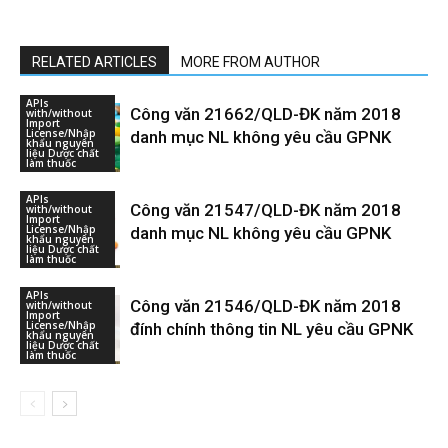
RELATED ARTICLES
MORE FROM AUTHOR
APIs
Công văn 21662/QLD-ĐK năm 2018
with/without
Import
License/Nhập
danh mục NL không yêu cầu GPNK
khẩu nguyên
liệu Dược chất
làm thuốc
APIs
Công văn 21547/QLD-ĐK năm 2018
with/without
Import
License/Nhập
danh mục NL không yêu cầu GPNK
khẩu nguyên
liệu Dược chất
làm thuốc
APIs
Công văn 21546/QLD-ĐK năm 2018
with/without
Import
License/Nhập
đính chính thông tin NL yêu cầu GPNK
khẩu nguyên
liệu Dược chất
làm thuốc