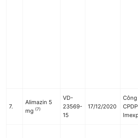
VD-
Công 
Alimazin 5
7.
23569-
17/12/2020
CPDP
(7)
mg
15
Imex