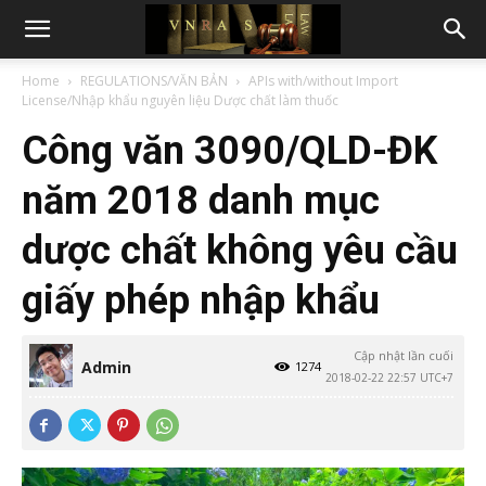
Home
REGULATIONS/VĂN BẢN
APIs with/without Import
License/Nhập khẩu nguyên liệu Dược chất làm thuốc
Công văn 3090/QLD-ĐK
năm 2018 danh mục
dược chất không yêu cầu
giấy phép nhập khẩu
Cập nhật lần cuối
Admin
1274
2018-02-22 22:57 UTC+7