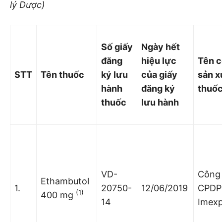
lý Dược)
Số giấy
Ngày hết
đăng
hiệu lực
Tên c
STT
Tên thuốc
ký lưu
của giấy
sản x
hành
đăng ký
thuố
thuốc
lưu hành
VD-
Công 
Ethambutol
1.
20750-
12/06/2019
CPDP
(1)
400 mg
14
Imex