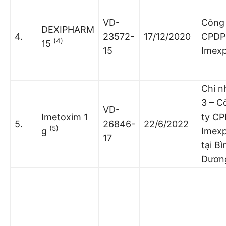
VD-
Công 
DEXIPHARM
4.
23572-
17/12/2020
CPDP
(4)
15
15
Imex
Chi n
3 – C
VD-
Imetoxim 1
ty C
5.
26846-
22/6/2022
(5)
g
Imex
17
tại Bì
Dươn