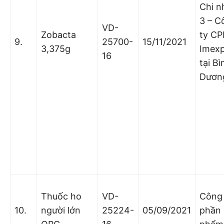
Chi n
3 – C
VD-
Zobacta
ty C
9.
25700-
15/11/2021
3,375g
Imex
16
tại Bì
Dươn
Thuốc ho
VD-
Công 
10.
người lớn
25224-
05/09/2021
phần