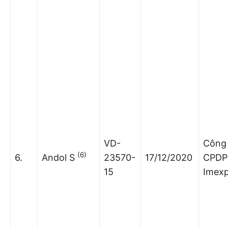
VD-
Công 
(6)
6.
Andol S
23570-
17/12/2020
CPDP
15
Imex