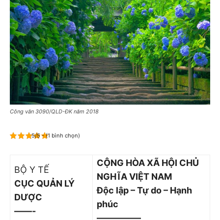
Công văn 3090/QLD-ĐK năm 2018
5/5 - (1 bình chọn)
CỘNG HÒA XÃ HỘI CHỦ
BỘ Y TẾ
NGHĨA VIỆT NAM
CỤC QUẢ
N LÝ
Độc lập – Tự do – Hạnh
DƯỢC
phúc
——-
—————