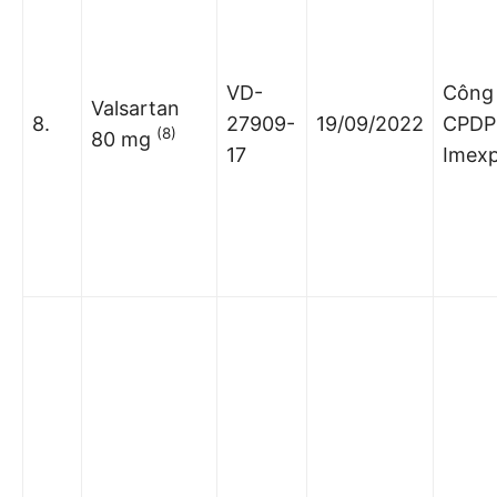
VD-
Công 
Valsartan
8.
27909-
19/09/2022
CPDP
(8)
80 mg
17
Imex