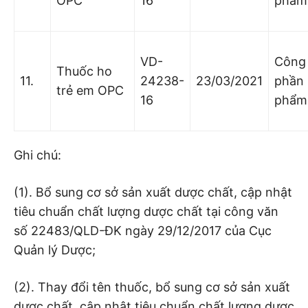
OPC
16
phẩm
VD-
Công 
Thuốc ho
11.
24238-
23/03/2021
phần
trẻ em OPC
16
phẩm
Ghi chú:
(1). Bổ sung cơ sở sản xuất dược chất, cập nhật
tiêu chuẩn chất lượng dược chất tại công văn
số 22483/QLD-ĐK ngày 29/12/2017 của Cục
Quản lý Dược;
(2). Thay đổi tên thuốc, bổ sung cơ sở sản xuất
dược chất, cập nhật tiêu chuẩn chất lượng dược