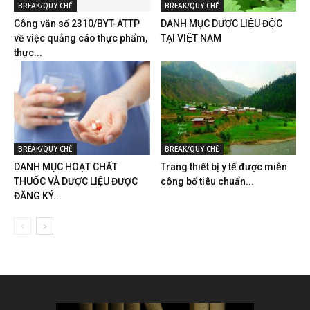
BREAK/QUY CHẾ
BREAK/QUY CHẾ
Công văn số 2310/BYT-ATTP
DANH MỤC DƯỢC LIỆU ĐỘC
về việc quảng cáo thực phẩm,
TẠI VIỆT NAM
thực...
BREAK/QUY CHẾ
BREAK/QUY CHẾ
DANH MỤC HOẠT CHẤT
Trang thiết bị y tế được miễn
THUỐC VÀ DƯỢC LIỆU ĐƯỢC
công bố tiêu chuẩn...
ĐĂNG KÝ...