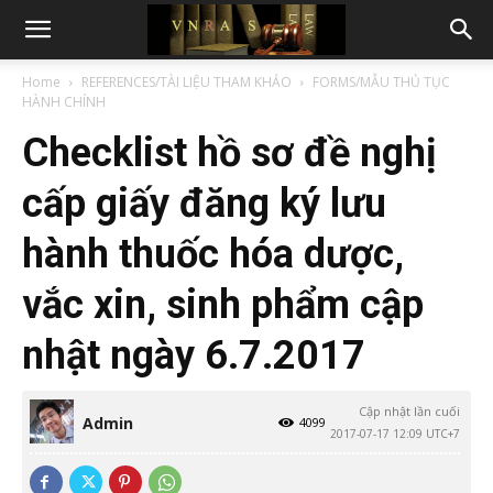
Home
REFERENCES/TÀI LIỆU THAM KHẢO
FORMS/MẪU THỦ TỤC
HÀNH CHÍNH
Checklist hồ sơ đề nghị
cấp giấy đăng ký lưu
hành thuốc hóa dược,
vắc xin, sinh phẩm cập
nhật ngày 6.7.2017
Cập nhật lần cuối
Admin
4099
2017-07-17 12:09 UTC+7