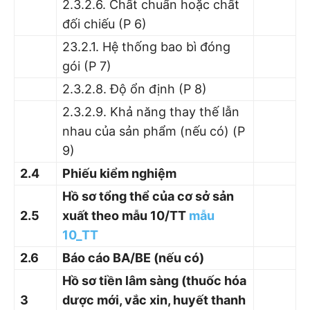
2.3.2.6. Chất chuẩn hoặc chất
đối chiếu (P 6)
23.2.1. Hệ thống bao bì đóng
gói (P 7)
2.3.2.8. Độ ổn định (P 8)
2.3.2.9. Khả năng thay thế lẫn
nhau của sản phẩm (nếu có) (P
9)
2.4
Phiếu kiểm nghiệm
Hồ sơ tổng thể của cơ sở sản
2.5
xuất theo mẫu 10/TT
mẫu
10_TT
2.6
Báo cáo BA/BE (nếu có)
Hồ sơ tiền lâm sàng (thuốc hóa
3
dược mới, vắc xin, huyết thanh