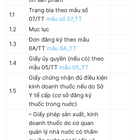
Trang bìa theo mẫu số
1.1
07/TT
mẫu số 07_TT
1.2
Mục lục
Đơn đăng ký theo mẫu
1.3
6A/TT
mẫu 6A_TT
Giấy ủy quyền (nếu có) theo
1.4
mẫu 05/TT
mẫu 05_TT
Giấy chứng nhận đủ điều kiện
kinh doanh thuốc nếu do Sở
1.5
Y tế cấp (cơ sở đăng ký
thuốc trong nuớc)
– Giấy phép sản xuất, kinh
doanh thuốc do cơ quan
quản lý nhà nước có thẩm