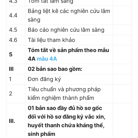
4.3
Tóm tắt lâm sàng
Bảng liệt kê các nghiên cứu lâm
4.4
sàng
4.5
Báo cáo nghiên cứu lâm sàng
4.6
Tài liệu tham khảo
Tóm tắt về sản phẩm theo mẫu
5
4A
mẫu 4A
III
02 bản sao bao gồm:
1
Đơn đăng ký
Tiêu chuẩn và phương pháp
2
kiểm nghiệm thành phẩm
01 bản sao đầy đủ hồ sơ gốc
đối với hồ sơ đăng ký vắc xin,
III.
huyết thanh chứa kháng thể,
sinh phẩm