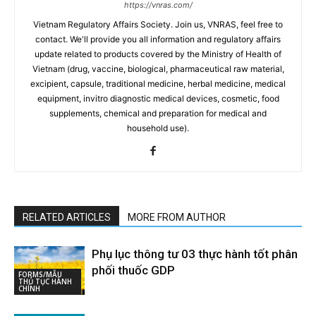
https://vnras.com/
Vietnam Regulatory Affairs Society. Join us, VNRAS, feel free to
contact. We'll provide you all information and regulatory affairs
update related to products covered by the Ministry of Health of
Vietnam (drug, vaccine, biological, pharmaceutical raw material,
excipient, capsule, traditional medicine, herbal medicine, medical
equipment, invitro diagnostic medical devices, cosmetic, food
supplements, chemical and preparation for medical and
household use).
RELATED ARTICLES
MORE FROM AUTHOR
Phụ lục thông tư 03 thực hành tốt phân
phối thuốc GDP
FORMS/MẪU
THỦ TỤC HÀNH
CHÍNH