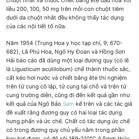
chuột nhắt và thuốc chiết bằng ête dầu hỏa với
liều 200, 100, 50 mg trên mỗi con chuột tiêm
dưới da chuột nhắt đều không thấy tác dụng
của các nội tiết tố nữa.
Năm 1954 (Trung Hoa y học tạp chí, 9; 670-
682), Lã Phú Hoa, Ngô Hy Đoan và Hồng Sơn
Hải báo cáo đã dùng một loại đương quy (có lẽ
là Ligusticum acutilobum) chế thành thuốc sắc,
cất kéo hơi nước và chiết bằng ête thí nghiệm
trên tử cung cô lập, tử cung tại chỗ và trên tử
cung trường diễn, cũng đi đến kết quả gần như
kết quả của Ngô Bảo
Sam
kể trên và các tác giả
đề xuất rằng đương quy có hai loại tác dụng
hưng phấn và ức chế. Chất có tác dụng ức chế
có trong đương quy chủ yếu nằm trong phần
bay hơi được, có độ sôi 189-210°C ở 5mm thủy