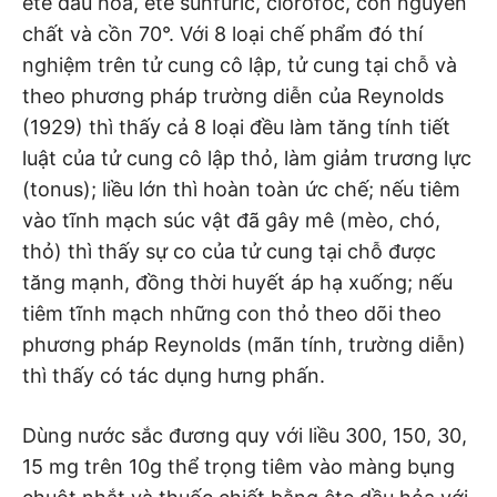
ête dầu hỏa, ête sunfuric, clorofoc, cồn nguyên
chất và cồn 70°. Với 8 loại chế phẩm đó thí
nghiệm trên tử cung cô lập, tử cung tại chỗ và
theo phương pháp trường diễn của Reynolds
(1929) thì thấy cả 8 loại đều làm tăng tính tiết
luật của tử cung cô lập thỏ, làm giảm trương lực
(tonus); liều lớn thì hoàn toàn ức chế; nếu tiêm
vào tĩnh mạch súc vật đã gây mê (mèo, chó,
thỏ) thì thấy sự co của tử cung tại chỗ được
tăng mạnh, đồng thời huyết áp hạ xuống; nếu
tiêm tĩnh mạch những con thỏ theo dõi theo
phương pháp Reynolds (mãn tính, trường diễn)
thì thấy có tác dụng hưng phấn.
Dùng nước sắc đương quy với liều 300, 150, 30,
15 mg trên 10g thể trọng tiêm vào màng bụng