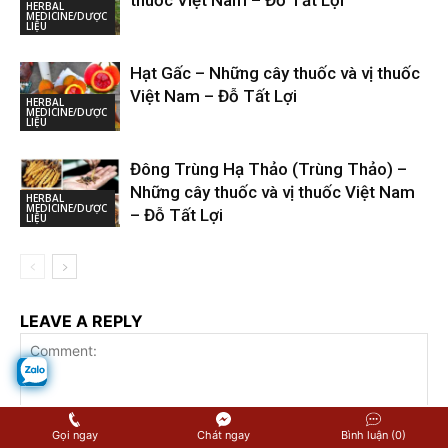
thuốc Việt Nam – Đỗ Tất Lợi
HERBAL
MEDICINE/DƯỢC
LIỆU
Hạt Gấc – Những cây thuốc và vị thuốc
Việt Nam – Đỗ Tất Lợi
HERBAL
MEDICINE/DƯỢC
LIỆU
Đông Trùng Hạ Thảo (Trùng Thảo) –
Những cây thuốc và vị thuốc Việt Nam
HERBAL
MEDICINE/DƯỢC
– Đỗ Tất Lợi
LIỆU
LEAVE A REPLY
Gọi ngay
Chát ngay
Bình luận (0)