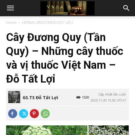
Home
HERBAL MEDICINE/DƯỢC LIỆU
Cây Đương Quy (Tần
Quy) – Những cây thuốc
và vị thuốc Việt Nam –
Đỗ Tất Lợi
Cập nhật lần cuối
GS.TS Đỗ Tất Lợi
1320
2023-11-20 15:50 UTC+7