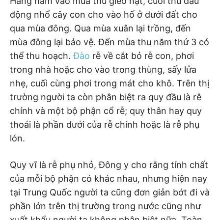
Hằng năm vào mùa thu gieo hạt, cuối thu đầu
động nhổ cây con cho vào hố ở dưới đất cho
qua mùa đông. Qua mùa xuân lại trồng, đến
mùa đông lại bảo vệ. Đến mùa thu năm thứ 3 có
thể thu hoạch.
Đào
rễ về cắt bỏ rễ con, phơi
trong nhà hoặc cho vào trong thùng, sấy lửa
nhẹ, cuối cùng phơi trong mát cho khô. Trên thị
trường người ta còn phân biệt ra quy đầu là rễ
chính và một bộ phận cổ rễ; quy thân hay quy
thoái là phần dưới của rễ chính hoặc là rễ phụ
lón.
Quy vĩ là rễ phụ nhỏ, Đông y cho rằng tính chất
của mỗi bộ phận có khác nhau, nhưng hiện nay
tại Trung Quốc người ta cũng đơn giản bớt đi và
phần lớn trên thị trường trong nước cũng như
xuất khẩu người ta không phân biệt nữa. Toàn