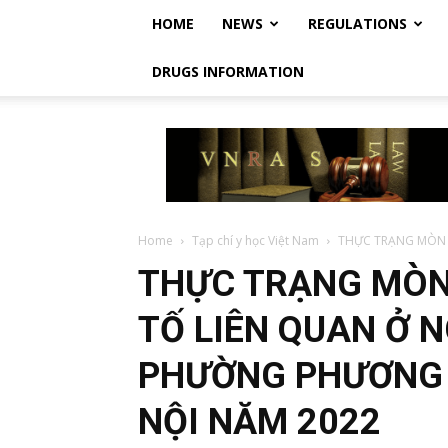
HOME
NEWS
REGULATIONS
DRUGS INFORMATION
Vietnam
Regulatory
Affairs
Society
–
Luật
Home
Tạp chí y học Việt Nam
THỰC TRẠNG MÒN R
Dược
THỰC TRẠNG MÒN
Việt
Nam
TỐ LIÊN QUAN Ở N
PHƯỜNG PHƯƠNG L
NỘI NĂM 2022