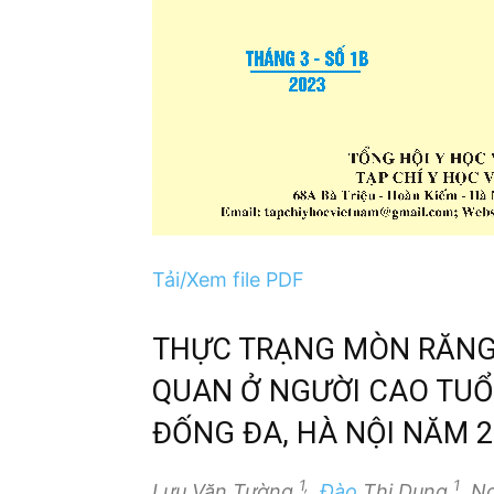
Tải/Xem file PDF
THỰC TRẠNG MÒN RĂNG 
QUAN Ở NGƯỜI CAO TUỔ
ĐỐNG ĐA, HÀ NỘI NĂM 2
1,
1
Lưu Văn Tường
,
Đào
Thị Dung
, N