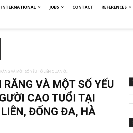
INTERNATIONAL
JOBS
CONTACT
REFERENCES
ĂNG VÀ MỘT SỐ YẾU TỐ LIÊN QUAN Ở...
 RĂNG VÀ MỘT SỐ YẾU
GƯỜI CAO TUỔI TẠI
IÊN, ĐỐNG ĐA, HÀ