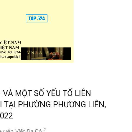
VÀ MỘT SỐ YẾU TỐ LIÊN
I TẠI PHƯỜNG PHƯƠNG LIÊN,
022
2
guyễn Viết Đa Đô