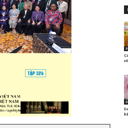
B
Ca
vơ
B
Da
bá