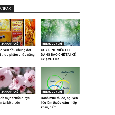
BREAK
REAK/QUY CHẾ
BREAK/QUY CHẾ
́c yêu cầu chung đối
QUY ĐỊNH VIỆC GHI
́i thực phẩm chức năng
DẠNG BÀO CHẾ TẠI KẾ
HOẠCH LỰA...
REAK/QUY CHẾ
BREAK/QUY CHẾ
nh mục thuốc được
Danh mục thuốc, nguyên
n tại kệ thuốc
liệu làm thuốc cấm nhập
khẩu, cấm...