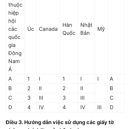
thuộc
hiệp
hội
Hàn
Nhật
các
Úc
Canada
Mỹ
Quốc
Bản
quốc
gia
Đông
Nam
Á
A
1
I
1
I
I
A
B
2
II
2
II
B
C
3
III
3
III
C
D
4
IV
4
IV
III
D
Điều 3. Hướng dẫn việc sử dụng các giấy tờ