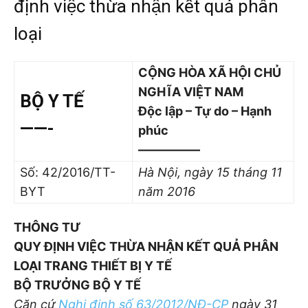
định việc thừa nhận kết quả phân
loại
CỘNG HÒA XÃ HỘI CHỦ
NGHĨA VIỆT NAM
BỘ Y TẾ
Độc lập – Tự do – Hạnh
——-
phúc
—————
Số: 42/2016/TT-
Hà Nội, ngày 15
tháng 11
BYT
năm 2016
THÔNG TƯ
QUY ĐỊNH VIỆC THỪA NHẬN KẾT QUẢ PHÂN
LOẠI TRANG THIẾT BỊ Y TẾ
BỘ TRƯỞNG BỘ Y TẾ
Căn cứ
Nghị định số 63/2012/NĐ-CP
ngày 31