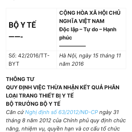
CỘNG HÒA XÃ HỘI CHỦ
NGHĨA VIỆT NAM
BỘ Y TẾ
Độc lập – Tự do – Hạnh
——-
phúc
—————
Số: 42/2016/TT-
Hà Nội, ngày 15
tháng 11
BYT
năm 2016
THÔNG TƯ
QUY ĐỊNH VIỆC THỪA NHẬN KẾT QUẢ PHÂN
LOẠI TRANG THIẾT BỊ Y TẾ
BỘ TRƯỞNG BỘ Y TẾ
Căn cứ
Nghị định số 63/2012/NĐ-CP
ngày 31
tháng 8 năm 2012 của Chính phủ quy định chức
năng, nhiệm vụ, quyền hạn và cơ cấu tổ chức