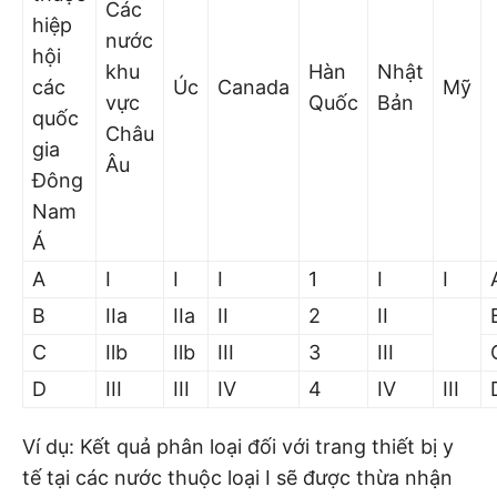
Các
hiệp
nước
hội
khu
Hàn
Nhật
các
Úc
Canada
Mỹ
vực
Quốc
Bản
quốc
Châu
gia
Âu
Đông
Nam
Á
A
I
I
I
1
I
I
B
IIa
IIa
II
2
II
C
Ilb
Ilb
III
3
III
D
III
III
IV
4
IV
III
Ví dụ: Kết quả phân loại đối với trang thiết bị y
tế tại các nước thuộc loại I sẽ được thừa nhận