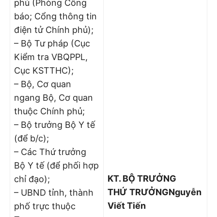
phủ (Phòng Công
báo; Cổng thông tin
điện tử Chính phủ);
– Bộ Tư pháp (Cục
Kiểm tra VBQPPL,
Cục KSTTHC);
– Bộ, Cơ quan
ngang Bộ, Cơ quan
thuộc Chính phủ;
– Bộ trưởng Bộ Y tế
(để b/c);
– Các Thứ trưởng
Bộ Y tế (để phối hợp
KT. BỘ TRƯỞNG
chỉ đạo);
THỨ TRƯỞNG
Nguyễn
– UBND tỉnh, thành
Viết Tiến
phố trực thuộc