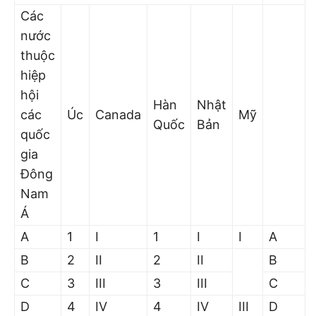
Các
nước
thuộc
hiệp
hội
Hàn
Nhật
các
Úc
Canada
Mỹ
Quốc
Bản
quốc
gia
Đông
Nam
Á
A
1
I
1
I
I
A
B
2
II
2
II
B
C
3
III
3
III
C
D
4
IV
4
IV
III
D