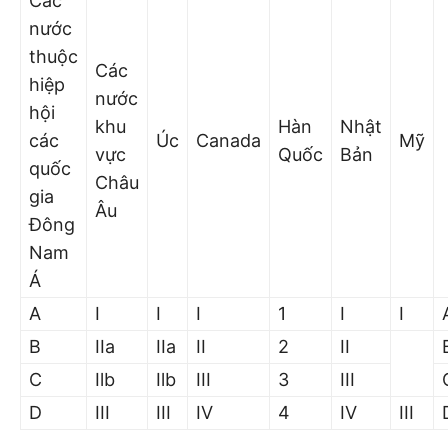
Các
nước
thuộc
Các
hiệp
nước
hội
khu
Hàn
Nhật
các
Úc
Canada
Mỹ
vực
Quốc
Bản
quốc
Châu
gia
Âu
Đông
Nam
Á
A
I
I
I
1
I
I
B
IIa
IIa
II
2
II
C
Ilb
Ilb
III
3
III
D
III
III
IV
4
IV
III