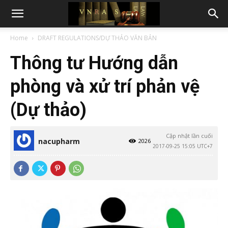
Home
DRAFT REGULATIONS/DỰ THẢO VĂN BẢN
Thông tư Hướng dẫn
phòng và xử trí phản vệ
(Dự thảo)
Cập nhật lần cuối
nacupharm
2026
2017-09-25 15:05 UTC+7