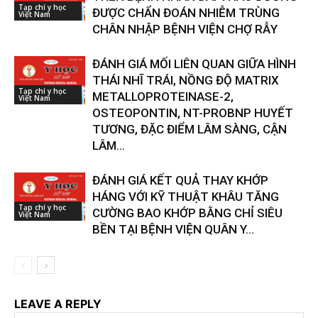
Tạp chí y học
ĐƯỢC CHẨN ĐOÁN NHIỄM TRÙNG
Việt Nam
CHÂN NHẬP BỆNH VIỆN CHỢ RẪY
ĐÁNH GIÁ MỐI LIÊN QUAN GIỮA HÌNH
THÁI NHĨ TRÁI, NỒNG ĐỘ MATRIX
Tạp chí y học
METALLOPROTEINASE-2,
Việt Nam
OSTEOPONTIN, NT-PROBNP HUYẾT
TƯƠNG, ĐẶC ĐIỂM LÂM SÀNG, CẬN
LÂM...
ĐÁNH GIÁ KẾT QUẢ THAY KHỚP
HÁNG VỚI KỸ THUẬT KHÂU TĂNG
Tạp chí y học
CƯỜNG BAO KHỚP BẰNG CHỈ SIÊU
Việt Nam
BỀN TẠI BỆNH VIỆN QUÂN Y...
LEAVE A REPLY