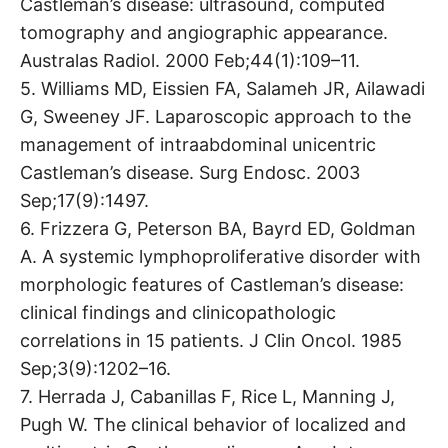
Castleman’s disease: ultrasound, computed
tomography and angiographic appearance.
Australas Radiol. 2000 Feb;44(1):109–11.
5. Williams MD, Eissien FA, Salameh JR, Ailawadi
G, Sweeney JF. Laparoscopic approach to the
management of intraabdominal unicentric
Castleman’s disease. Surg Endosc. 2003
Sep;17(9):1497.
6. Frizzera G, Peterson BA, Bayrd ED, Goldman
A. A systemic lymphoproliferative disorder with
morphologic features of Castleman’s disease:
clinical findings and clinicopathologic
correlations in 15 patients. J Clin Oncol. 1985
Sep;3(9):1202–16.
7. Herrada J, Cabanillas F, Rice L, Manning J,
Pugh W. The clinical behavior of localized and