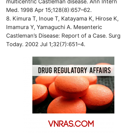
multicentric Castleman disease. Ann Intern
Med. 1998 Apr 15;128(8):657–62.
8. Kimura T, Inoue T, Katayama K, Hirose K,
Imamura Y, Yamaguchi A. Mesenteric
Castleman’s Disease: Report of a Case. Surg
Today. 2002 Jul 1;32(7):651–4.