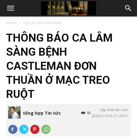
Home
Tạp chí y học Việt Nam
THÔNG BÁO CA LÂM
SÀNG BỆNH
CASTLEMAN ĐƠN
THUẦN Ở MẠC TREO
RUỘT
Cập nhật lần cuối
tổng hợp Tin tức
53
2026-01-13 05:27 UTC+7