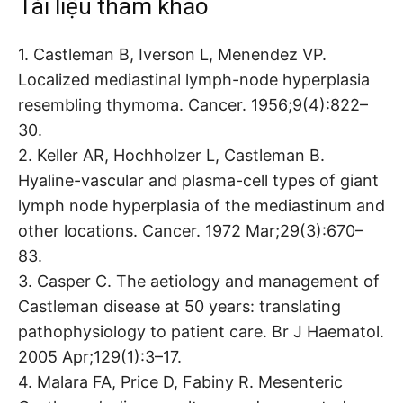
Tài liệu tham khảo
1. Castleman B, Iverson L, Menendez VP.
Localized mediastinal lymph-node hyperplasia
resembling thymoma. Cancer. 1956;9(4):822–
30.
2. Keller AR, Hochholzer L, Castleman B.
Hyaline-vascular and plasma-cell types of giant
lymph node hyperplasia of the mediastinum and
other locations. Cancer. 1972 Mar;29(3):670–
83.
3. Casper C. The aetiology and management of
Castleman disease at 50 years: translating
pathophysiology to patient care. Br J Haematol.
2005 Apr;129(1):3–17.
4. Malara FA, Price D, Fabiny R. Mesenteric