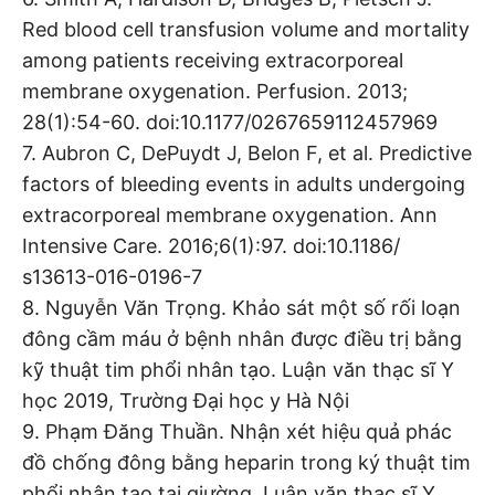
Red blood cell transfusion volume and mortality
among patients receiving extracorporeal
membrane oxygenation. Perfusion. 2013;
28(1):54-60. doi:10.1177/0267659112457969
7. Aubron C, DePuydt J, Belon F, et al. Predictive
factors of bleeding events in adults undergoing
extracorporeal membrane oxygenation. Ann
Intensive Care. 2016;6(1):97. doi:10.1186/
s13613-016-0196-7
8. Nguyễn Văn Trọng. Khảo sát một số rối loạn
đông cầm máu ở bệnh nhân được điều trị bằng
kỹ thuật tim phổi nhân tạo. Luận văn thạc sĩ Y
học 2019, Trường Đại học y Hà Nội
9. Phạm Đăng Thuần. Nhận xét hiệu quả phác
đồ chống đông bằng heparin trong ký thuật tim
phổi nhân tạo tại giường. Luận văn thạc sĩ Y