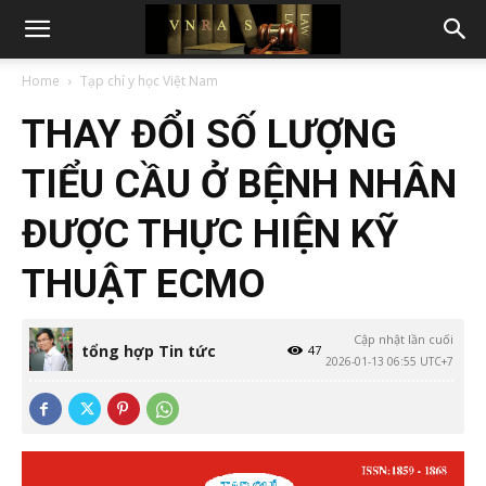
Home
Tạp chí y học Việt Nam
THAY ĐỔI SỐ LƯỢNG
TIỂU CẦU Ở BỆNH NHÂN
ĐƯỢC THỰC HIỆN KỸ
THUẬT ECMO
Cập nhật lần cuối
tổng hợp Tin tức
47
2026-01-13 06:55 UTC+7