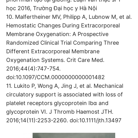
học 2016, Trường Đại học y Hà Nội
10. Malfertheiner MV, Philipp A, Lubnow M, et al.
Hemostatic Changes During Extracorporeal
Membrane Oxygenation: A Prospective
Randomized Clinical Trial Comparing Three
Different Extracorporeal Membrane
Oxygenation Systems. Crit Care Med.
2016;44(4):747-754.
doi:10.1097/CCM.0000000000001482
11. Lukito P, Wong A, Jing J, et al. Mechanical
circulatory support is associated with loss of
platelet receptors glycoprotein Ibα and
glycoprotein VI. J Thromb Haemost JTH.
2016;14(11):2253-2260. doi:10.1111/jth.13497