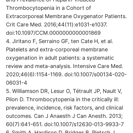
Thrombocytopenia in a Cohort of
Extracorporeal Membrane Oxygenator Patients.
Crit Care Med. 2016;44(11):e1031-e1037.
doi:10.1097/CCM.0000000000001869
4. Jiritano F, Serraino GF, ten Cate H, et al.
Platelets and extra-corporeal membrane
oxygenation in adult patients: a systematic
review and meta-analysis. Intensive Care Med.
2020;46(6):1154-1169. doi:10.1007/s00134-020-
06031-4
5. Williamson DR, Lesur O, Tétrault JP, Nault V,
Pilon D. Thrombocytopenia in the critically ill:
prevalence, incidence, risk factors, and clinical
outcomes. Can J Anaesth J Can Anesth. 2013;
60(7):641-651. doi:10.1007/s12630-013-9933-7
6. Smith A, Hardison D, Bridges B, Pietsch J.