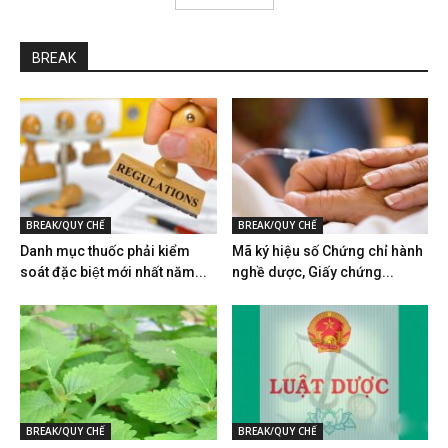
BREAK
BREAK/QUY CHẾ
BREAK/QUY CHẾ
Danh mục thuốc phải kiểm
Mã ký hiệu số Chứng chỉ hành
soát đặc biệt mới nhất năm...
nghề dược, Giấy chứng...
BREAK/QUY CHẾ
BREAK/QUY CHẾ