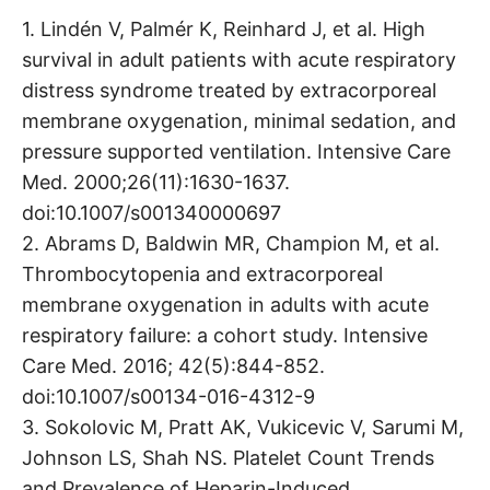
1. Lindén V, Palmér K, Reinhard J, et al. High
survival in adult patients with acute respiratory
distress syndrome treated by extracorporeal
membrane oxygenation, minimal sedation, and
pressure supported ventilation. Intensive Care
Med. 2000;26(11):1630-1637.
doi:10.1007/s001340000697
2. Abrams D, Baldwin MR, Champion M, et al.
Thrombocytopenia and extracorporeal
membrane oxygenation in adults with acute
respiratory failure: a cohort study. Intensive
Care Med. 2016; 42(5):844-852.
doi:10.1007/s00134-016-4312-9
3. Sokolovic M, Pratt AK, Vukicevic V, Sarumi M,
Johnson LS, Shah NS. Platelet Count Trends
and Prevalence of Heparin-Induced