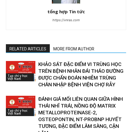
tổng hợp Tin tức
https://vnras.com
RELATED ARTICLES
MORE FROM AUTHOR
KHẢO SÁT ĐẶC ĐIỂM VI TRÙNG HỌC
TRÊN BỆNH NHÂN ĐÁI THÁO ĐƯỜNG
Tạp chí y học
ĐƯỢC CHẨN ĐOÁN NHIỄM TRÙNG
Việt Nam
CHÂN NHẬP BỆNH VIỆN CHỢ RẪY
ĐÁNH GIÁ MỐI LIÊN QUAN GIỮA HÌNH
THÁI NHĨ TRÁI, NỒNG ĐỘ MATRIX
Tạp chí y học
METALLOPROTEINASE-2,
Việt Nam
OSTEOPONTIN, NT-PROBNP HUYẾT
TƯƠNG, ĐẶC ĐIỂM LÂM SÀNG, CẬN