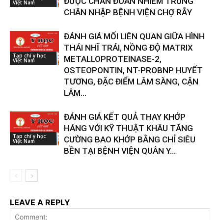
ĐƯỢC CHẨN ĐOÁN NHIỄM TRÙNG
Việt Nam
CHÂN NHẬP BỆNH VIỆN CHỢ RẪY
ĐÁNH GIÁ MỐI LIÊN QUAN GIỮA HÌNH
THÁI NHĨ TRÁI, NỒNG ĐỘ MATRIX
Tạp chí y học
METALLOPROTEINASE-2,
Việt Nam
OSTEOPONTIN, NT-PROBNP HUYẾT
TƯƠNG, ĐẶC ĐIỂM LÂM SÀNG, CẬN
LÂM...
ĐÁNH GIÁ KẾT QUẢ THAY KHỚP
HÁNG VỚI KỸ THUẬT KHÂU TĂNG
Tạp chí y học
CƯỜNG BAO KHỚP BẰNG CHỈ SIÊU
Việt Nam
BỀN TẠI BỆNH VIỆN QUÂN Y...
LEAVE A REPLY