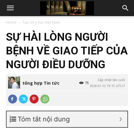
Home
Tạp chí y học Việt Nam
SỰ HÀI LÒNG NGƯỜI
BỆNH VỀ GIAO TIẾP CỦA
NGƯỜI ĐIỀU DƯỠNG
Cập nhật lần cuối
tổng hợp Tin tức
75
2026-01-12 19:15 UTC+7
Tóm tắt nội dung