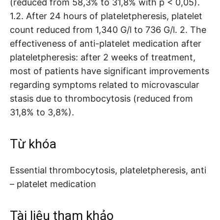
(reduced from 58,3% to 31,8% with p < 0,05).
1.2. After 24 hours of plateletpheresis, platelet
count reduced from 1,340 G/l to 736 G/l. 2. The
effectiveness of anti-platelet medication after
plateletpheresis: after 2 weeks of treatment,
most of patients have significant improvements
regarding symptoms related to microvascular
stasis due to thrombocytosis (reduced from
31,8% to 3,8%).
Từ khóa
Essential thrombocytosis, plateletpheresis, anti
– platelet medication
Tài liệu tham khảo