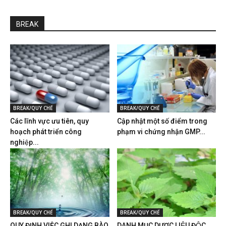
BREAK
BREAK/QUY CHẾ
BREAK/QUY CHẾ
Các lĩnh vực ưu tiên, quy
Cập nhật một số điểm trong
hoạch phát triển công
phạm vi chứng nhận GMP...
nghiệp...
BREAK/QUY CHẾ
BREAK/QUY CHẾ
QUY ĐỊNH VIỆC GHI DẠNG BÀO
DANH MỤC DƯỢC LIỆU ĐỘC