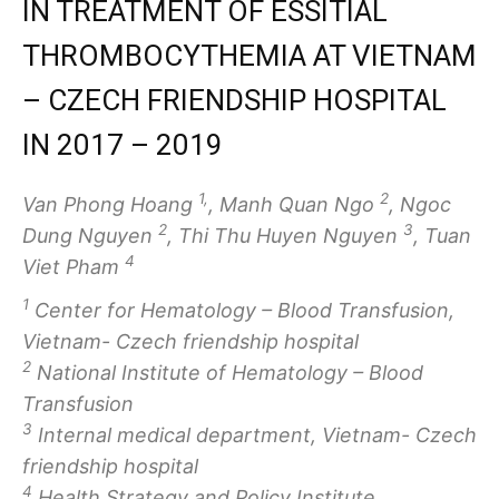
IN TREATMENT OF ESSITIAL
THROMBOCYTHEMIA AT VIETNAM
– CZECH FRIENDSHIP HOSPITAL
IN 2017 – 2019
1,
2
Van Phong Hoang
, Manh Quan Ngo
, Ngoc
2
3
Dung Nguyen
, Thi Thu Huyen Nguyen
, Tuan
4
Viet Pham
1
Center for Hematology – Blood Transfusion,
Vietnam- Czech friendship hospital
2
National Institute of Hematology – Blood
Transfusion
3
Internal medical department, Vietnam- Czech
friendship hospital
4
Health Strategy and Policy Institute