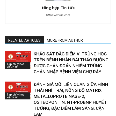
tổng hợp Tin tức
https://vnras.com
RELATED ARTICLES
MORE FROM AUTHOR
KHẢO SÁT ĐẶC ĐIỂM VI TRÙNG HỌC
TRÊN BỆNH NHÂN ĐÁI THÁO ĐƯỜNG
Tạp chí y học
ĐƯỢC CHẨN ĐOÁN NHIỄM TRÙNG
Việt Nam
CHÂN NHẬP BỆNH VIỆN CHỢ RẪY
ĐÁNH GIÁ MỐI LIÊN QUAN GIỮA HÌNH
THÁI NHĨ TRÁI, NỒNG ĐỘ MATRIX
Tạp chí y học
METALLOPROTEINASE-2,
Việt Nam
OSTEOPONTIN, NT-PROBNP HUYẾT
TƯƠNG, ĐẶC ĐIỂM LÂM SÀNG, CẬN
LÂM...