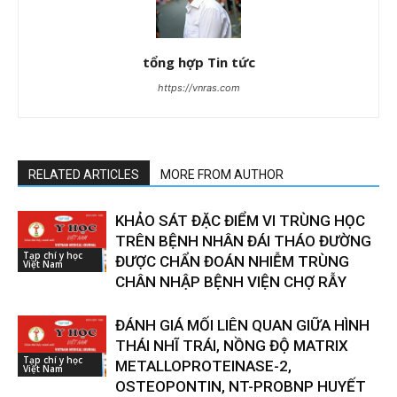
tổng hợp Tin tức
https://vnras.com
RELATED ARTICLES
MORE FROM AUTHOR
KHẢO SÁT ĐẶC ĐIỂM VI TRÙNG HỌC
TRÊN BỆNH NHÂN ĐÁI THÁO ĐƯỜNG
Tạp chí y học
ĐƯỢC CHẨN ĐOÁN NHIỄM TRÙNG
Việt Nam
CHÂN NHẬP BỆNH VIỆN CHỢ RẪY
ĐÁNH GIÁ MỐI LIÊN QUAN GIỮA HÌNH
THÁI NHĨ TRÁI, NỒNG ĐỘ MATRIX
Tạp chí y học
METALLOPROTEINASE-2,
Việt Nam
OSTEOPONTIN, NT-PROBNP HUYẾT