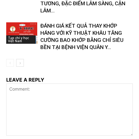
TƯƠNG, ĐẶC ĐIỂM LÂM SÀNG, CẬN
LÂM...
ĐÁNH GIÁ KẾT QUẢ THAY KHỚP
HÁNG VỚI KỸ THUẬT KHÂU TĂNG
Tạp chí y học
CƯỜNG BAO KHỚP BẰNG CHỈ SIÊU
Việt Nam
BỀN TẠI BỆNH VIỆN QUÂN Y...
LEAVE A REPLY