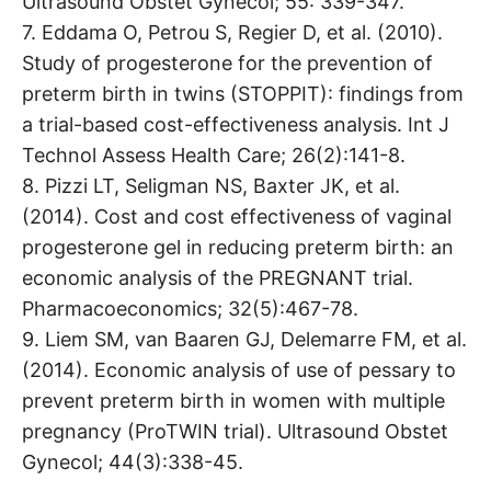
Ultrasound Obstet Gynecol; 55: 339-347.
7. Eddama O, Petrou S, Regier D, et al. (2010).
Study of progesterone for the prevention of
preterm birth in twins (STOPPIT): findings from
a trial-based cost-effectiveness analysis. Int J
Technol Assess Health Care; 26(2):141-8.
8. Pizzi LT, Seligman NS, Baxter JK, et al.
(2014). Cost and cost effectiveness of vaginal
progesterone gel in reducing preterm birth: an
economic analysis of the PREGNANT trial.
Pharmacoeconomics; 32(5):467-78.
9. Liem SM, van Baaren GJ, Delemarre FM, et al.
(2014). Economic analysis of use of pessary to
prevent preterm birth in women with multiple
pregnancy (ProTWIN trial). Ultrasound Obstet
Gynecol; 44(3):338-45.