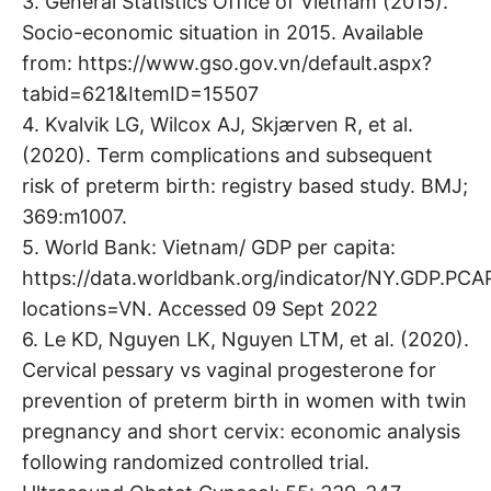
3. General Statistics Office of Vietnam (2015).
Socio-economic situation in 2015. Available
from: https://www.gso.gov.vn/default.aspx?
tabid=621&ItemID=15507
4. Kvalvik LG, Wilcox AJ, Skjærven R, et al.
(2020). Term complications and subsequent
risk of preterm birth: registry based study. BMJ;
369:m1007.
5. World Bank: Vietnam/ GDP per capita:
https://data.worldbank.org/indicator/NY.GDP.PCA
locations=VN. Accessed 09 Sept 2022
6. Le KD, Nguyen LK, Nguyen LTM, et al. (2020).
Cervical pessary vs vaginal progesterone for
prevention of preterm birth in women with twin
pregnancy and short cervix: economic analysis
following randomized controlled trial.