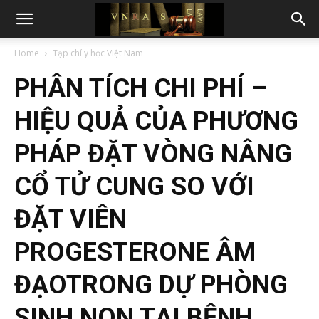
Home
Tạp chí y học Việt Nam
PHÂN TÍCH CHI PHÍ –
HIỆU QUẢ CỦA PHƯƠNG
PHÁP ĐẶT VÒNG NÂNG
CỔ TỬ CUNG SO VỚI
ĐẶT VIÊN
PROGESTERONE ÂM
ĐẠOTRONG DỰ PHÒNG
SINH NON TẠI BỆNH