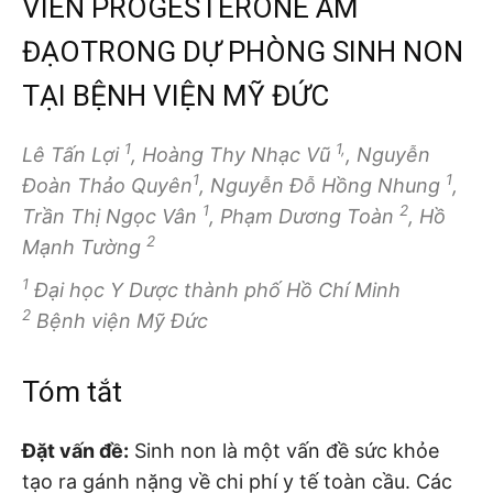
VIÊN PROGESTERONE ÂM
ĐẠOTRONG DỰ PHÒNG SINH NON
TẠI BỆNH VIỆN MỸ ĐỨC
1
1,
Lê Tấn Lợi
, Hoàng Thy Nhạc Vũ
, Nguyễn
1
1
Đoàn Thảo Quyên
, Nguyễn Đỗ Hồng Nhung
,
1
2
Trần Thị Ngọc Vân
, Phạm Dương Toàn
, Hồ
2
Mạnh Tường
1
Đại học Y Dược thành phố Hồ Chí Minh
2
Bệnh viện Mỹ Đức
Tóm tắt
Đặt vấn đề:
Sinh non là một vấn đề sức khỏe
tạo ra gánh nặng về chi phí y tế toàn cầu. Các