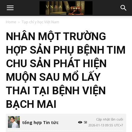
Home
Tạp chí y học Việt Nam
NHÂN MỘT TRƯỜNG
HỢP SẢN PHỤ BỆNH TIM
CHU SẢN PHÁT HIỆN
MUỘN SAU MỔ LẤY
THAI TẠI BỆNH VIỆN
BẠCH MAI
Cập nhật lần cuối
tổng hợp Tin tức
58
2026-01-13 09:55 UTC+7