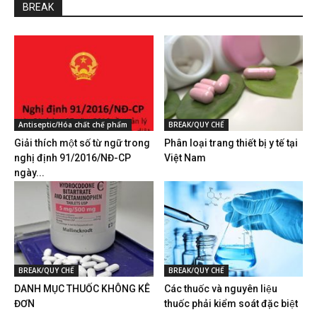
BREAK
Antiseptic/Hóa chất chế phẩm
BREAK/QUY CHẾ
Giải thích một số từ ngữ trong
Phân loại trang thiết bị y tế tại
nghị định 91/2016/NĐ-CP
Việt Nam
ngày...
BREAK/QUY CHẾ
BREAK/QUY CHẾ
DANH MỤC THUỐC KHÔNG KÊ
Các thuốc và nguyên liệu
ĐƠN
thuốc phải kiểm soát đặc biệt