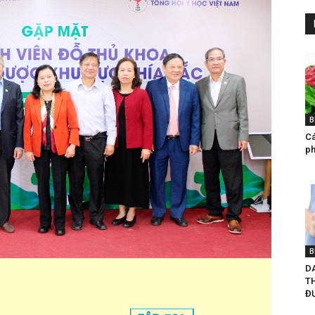
B
Ca
ph
B
D
T
ĐƯ