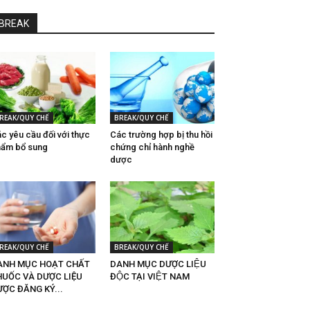
BREAK
REAK/QUY CHẾ
BREAK/QUY CHẾ
́c yêu cầu đối với thực
Các trường hợp bị thu hồi
ẩm bổ sung
chứng chỉ hành nghề
dược
REAK/QUY CHẾ
BREAK/QUY CHẾ
ANH MỤC HOẠT CHẤT
DANH MỤC DƯỢC LIỆU
HUỐC VÀ DƯỢC LIỆU
ĐỘC TẠI VIỆT NAM
ỢC ĐĂNG KÝ...