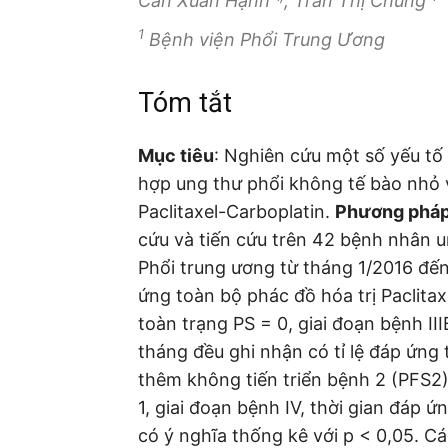
Cấn Xuân Hạnh
, Trần Thị Chung
1
Bệnh viện Phổi Trung Ương
Tóm tắt
Mục tiêu
: Nghiên cứu một số yếu tố
hợp ung thư phổi không tế bào nhỏ 
Paclitaxel-Carboplatin.
Phương phá
cứu và tiến cứu trên 42 bệnh nhân un
Phổi trung ương từ tháng 1/2016 đế
ứng toàn bộ phác đồ hóa trị Paclitax
toàn trạng PS = 0, giai đoạn bệnh III
tháng đều ghi nhận có tỉ lệ đáp ứng
thêm không tiến triển bệnh 2 (PFS2
1, giai đoạn bệnh IV, thời gian đáp ứ
có ý nghĩa thống kê với p < 0,05. Cá