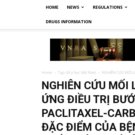
HOME
NEWS
REGULATIONS
DRUGS INFORMATION
Vietnam
Regulatory
Affairs
Society
–
Luật
Home
Tạp chí y học Việt Nam
NGHIÊN CỨU MỐI LI
Dược
NGHIÊN CỨU MỐI 
Việt
Nam
ỨNG ĐIỀU TRỊ BƯ
PACLITAXEL-CARB
ĐẶC ĐIỂM CỦA B