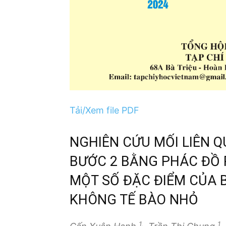
Tải/Xem file PDF
NGHIÊN CỨU MỐI LIÊN Q
BƯỚC 2 BẰNG PHÁC ĐỒ 
MỘT SỐ ĐẶC ĐIỂM CỦA 
KHÔNG TẾ BÀO NHỎ
1,
1