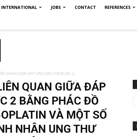
INTERNATIONAL
JOBS
CONTACT
REFERENCES
ÊN QUAN GIỮA ĐÁP ỨNG ĐIỀU TRỊ BƯỚC 2...
LIÊN QUAN GIỮA ĐÁP
ỚC 2 BẰNG PHÁC ĐỒ
OPLATIN VÀ MỘT SỐ
ỆNH NHÂN UNG THƯ