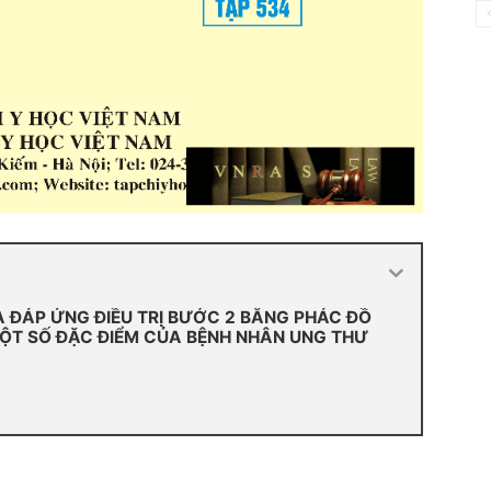
A ĐÁP ỨNG ĐIỀU TRỊ BƯỚC 2 BẰNG PHÁC ĐỒ
ỘT SỐ ĐẶC ĐIỂM CỦA BỆNH NHÂN UNG THƯ