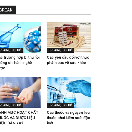
BREAK
REAK/QUY CHẾ
BREAK/QUY CHẾ
c trường hợp bị thu hồi
Các yêu cầu đối với thực
ứng chỉ hành nghề
phẩm bảo vệ sức khỏe
ược
REAK/QUY CHẾ
BREAK/QUY CHẾ
ANH MỤC HOẠT CHẤT
Các thuốc và nguyên liệu
HUỐC VÀ DƯỢC LIỆU
thuốc phải kiểm soát đặc
ỢC ĐĂNG KÝ...
biệt