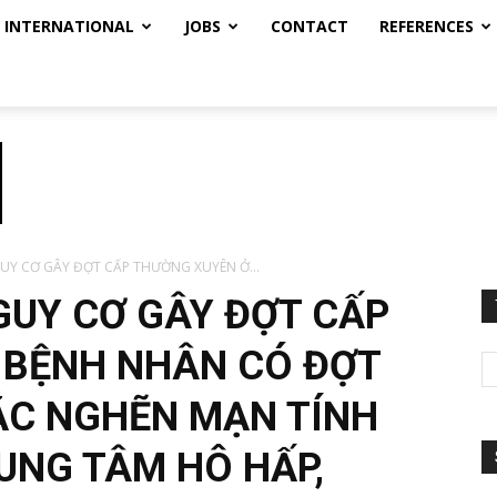
INTERNATIONAL
JOBS
CONTACT
REFERENCES
UY CƠ GÂY ĐỢT CẤP THƯỜNG XUYÊN Ở...
GUY CƠ GÂY ĐỢT CẤP
 BỆNH NHÂN CÓ ĐỢT
ẮC NGHẼN MẠN TÍNH
RUNG TÂM HÔ HẤP,