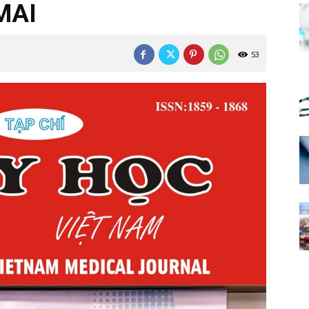
MAI
53