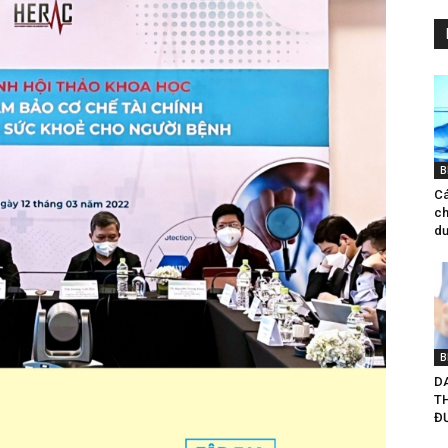
B
Cá
ch
d
B
D
T
ĐƯ