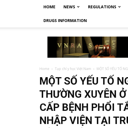
HOME
NEWS
REGULATIONS
DRUGS INFORMATION
Vietnam
Regulatory
Affairs
Society
–
Luật
Home
Tạp chí y học Việt Nam
MỘT SỐ YẾU TỐ NG
Dược
MỘT SỐ YẾU TỐ N
Việt
Nam
THƯỜNG XUYÊN Ở
CẤP BỆNH PHỔI T
NHẬP VIỆN TẠI T