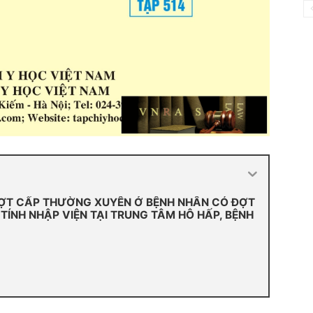
ĐỢT CẤP THƯỜNG XUYÊN Ở BỆNH NHÂN CÓ ĐỢT
TÍNH NHẬP VIỆN TẠI TRUNG TÂM HÔ HẤP, BỆNH