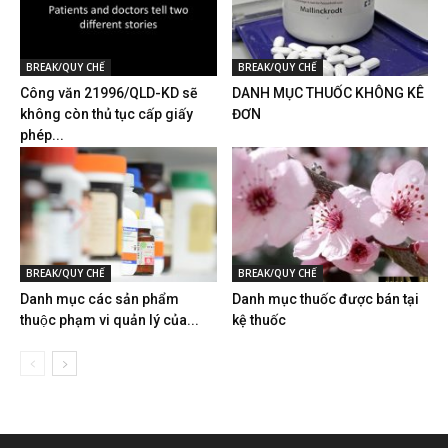
BREAK/QUY CHẾ
BREAK/QUY CHẾ
Công văn 21996/QLD-KD sẽ
DANH MỤC THUỐC KHÔNG KÊ
không còn thủ tục cấp giấy
ĐƠN
phép...
BREAK/QUY CHẾ
BREAK/QUY CHẾ
Danh mục các sản phẩm
Danh mục thuốc được bán tại
thuộc phạm vi quản lý của...
kệ thuốc