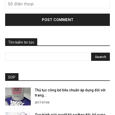
Tìm kiếm tin tức
SOP
Thủ tục công bố tiêu chuẩn áp dụng đối với
trang...
2017-07-06
Quy trình giải quyết hồ sơ thay đổi, bổ sung