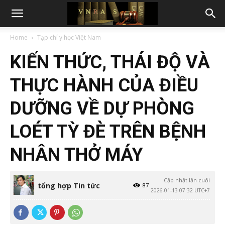
Home
Tạp chí y học Việt Nam
KIẾN THỨC, THÁI ĐỘ VÀ
THỰC HÀNH CỦA ĐIỀU
DƯỠNG VỀ DỰ PHÒNG
LOÉT TỲ ĐÈ TRÊN BỆNH
NHÂN THỞ MÁY
Cập nhật lần cuối
tổng hợp Tin tức
87
2026-01-13 07:32 UTC+7