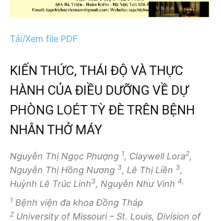
Tải/Xem file PDF
KIẾN THỨC, THÁI ĐỘ VÀ THỰC
HÀNH CỦA ĐIỀU DƯỠNG VỀ DỰ
PHÒNG LOÉT TỲ ĐÈ TRÊN BỆNH
NHÂN THỞ MÁY
1
2
Nguyễn Thị Ngọc Phượng
, Claywell Lora
,
3
3
Nguyễn Thị Hồng Nương
, Lê Thị Liền
,
3
4,
Huỳnh Lê Trúc Linh
, Nguyễn Như Vinh
1
Bệnh viện đa khoa Đồng Tháp
2
University of Missouri – St. Louis, Division of