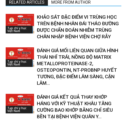
RELATED ARTICLES
MORE FROM AUTHOR
KHẢO SÁT ĐẶC ĐIỂM VI TRÙNG HỌC
TRÊN BỆNH NHÂN ĐÁI THÁO ĐƯỜNG
Tạp chí y học
ĐƯỢC CHẨN ĐOÁN NHIỄM TRÙNG
Việt Nam
CHÂN NHẬP BỆNH VIỆN CHỢ RẪY
ĐÁNH GIÁ MỐI LIÊN QUAN GIỮA HÌNH
THÁI NHĨ TRÁI, NỒNG ĐỘ MATRIX
Tạp chí y học
METALLOPROTEINASE-2,
Việt Nam
OSTEOPONTIN, NT-PROBNP HUYẾT
TƯƠNG, ĐẶC ĐIỂM LÂM SÀNG, CẬN
LÂM...
ĐÁNH GIÁ KẾT QUẢ THAY KHỚP
HÁNG VỚI KỸ THUẬT KHÂU TĂNG
Tạp chí y học
CƯỜNG BAO KHỚP BẰNG CHỈ SIÊU
Việt Nam
BỀN TẠI BỆNH VIỆN QUÂN Y...