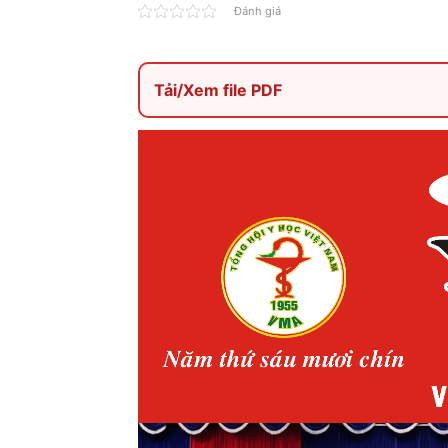
Đánh giá
Tải/Xem file PDF