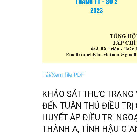
Tải/Xem file PDF
KHẢO SÁT THỰC TRẠNG 
ĐẾN TUÂN THỦ ĐIỀU TRỊ
HUYẾT ÁP ĐIỀU TRỊ NGO
THÀNH A, TỈNH HẬU GI