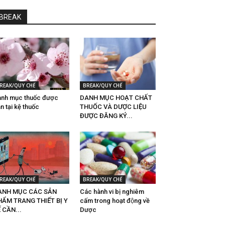
BREAK
REAK/QUY CHẾ
BREAK/QUY CHẾ
nh mục thuốc được
DANH MỤC HOẠT CHẤT
n tại kệ thuốc
THUỐC VÀ DƯỢC LIỆU
ĐƯỢC ĐĂNG KÝ...
REAK/QUY CHẾ
BREAK/QUY CHẾ
ANH MỤC CÁC SẢN
Các hành vi bị nghiêm
HẨM TRANG THIẾT BỊ Y
cấm trong hoạt động về
 CẦN...
Dược