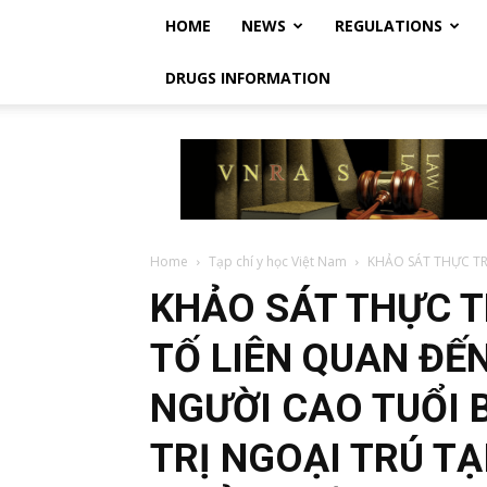
HOME
NEWS
REGULATIONS
DRUGS INFORMATION
Vietnam
Regulatory
Affairs
Society
–
Luật
Home
Tạp chí y học Việt Nam
KHẢO SÁT THỰC TR
Dược
KHẢO SÁT THỰC T
Việt
Nam
TỐ LIÊN QUAN ĐẾN
NGƯỜI CAO TUỔI B
TRỊ NGOẠI TRÚ T