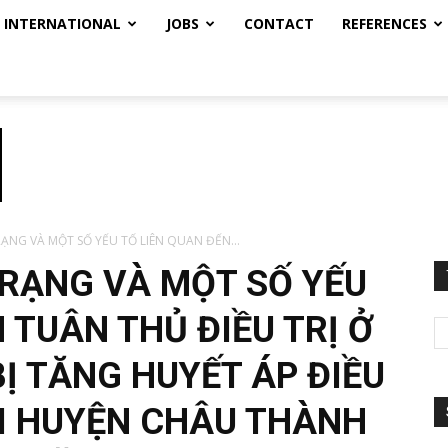
INTERNATIONAL
JOBS
CONTACT
REFERENCES
ẠNG VÀ MỘT SỐ YẾU TỐ LIÊN QUAN ĐẾN...
RẠNG VÀ MỘT SỐ YẾU
 TUÂN THỦ ĐIỀU TRỊ Ở
Ị TĂNG HUYẾT ÁP ĐIỀU
ẠI HUYỆN CHÂU THÀNH