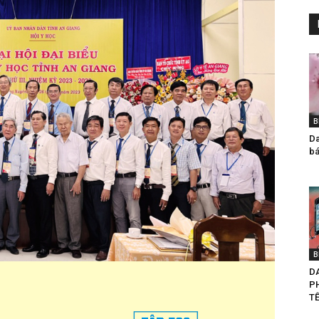
B
Da
bá
B
D
P
TẾ