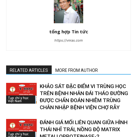
tổng hợp Tin tức
https://vnras.com
RELATED ARTICLES
MORE FROM AUTHOR
KHẢO SÁT ĐẶC ĐIỂM VI TRÙNG HỌC
TRÊN BỆNH NHÂN ĐÁI THÁO ĐƯỜNG
Tạp chí y học
ĐƯỢC CHẨN ĐOÁN NHIỄM TRÙNG
Việt Nam
CHÂN NHẬP BỆNH VIỆN CHỢ RẪY
ĐÁNH GIÁ MỐI LIÊN QUAN GIỮA HÌNH
THÁI NHĨ TRÁI, NỒNG ĐỘ MATRIX
Tạp chí y học
METALLOPROTEINASE-2,