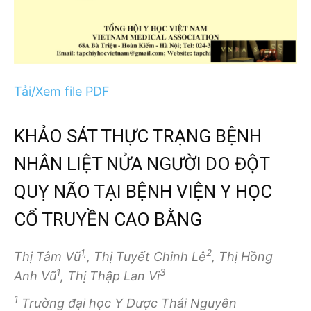
Tải/Xem file PDF
KHẢO SÁT THỰC TRẠNG BỆNH
NHÂN LIỆT NỬA NGƯỜI DO ĐỘT
QUỴ NÃO TẠI BỆNH VIỆN Y HỌC
CỔ TRUYỀN CAO BẰNG
1,
2
Thị Tâm Vũ
, Thị Tuyết Chinh Lê
, Thị Hồng
1
3
Anh Vũ
, Thị Thập Lan Vi
1
Trường đại học Y Dược Thái Nguyên