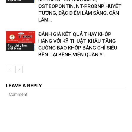
Việt Nam
OSTEOPONTIN, NT-PROBNP HUYẾT
TƯƠNG, ĐẶC ĐIỂM LÂM SÀNG, CẬN
LÂM...
ĐÁNH GIÁ KẾT QUẢ THAY KHỚP
HÁNG VỚI KỸ THUẬT KHÂU TĂNG
Tạp chí y học
CƯỜNG BAO KHỚP BẰNG CHỈ SIÊU
Việt Nam
BỀN TẠI BỆNH VIỆN QUÂN Y...
LEAVE A REPLY