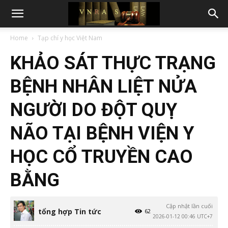
Home
Tạp chí y học Việt Nam
KHẢO SÁT THỰC TRẠNG
BỆNH NHÂN LIỆT NỬA
NGƯỜI DO ĐỘT QUỴ
NÃO TẠI BỆNH VIỆN Y
HỌC CỔ TRUYỀN CAO
BẰNG
Cập nhật lần cuối
tổng hợp Tin tức
62
2026-01-12 00:46 UTC+7