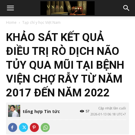
Home
Tạp chí y học Việt Nam
KHẢO SÁT KẾT QUẢ
ĐIỀU TRỊ RÒ DỊCH NÃO
TỦY QUA MŨI TẠI BỆNH
VIỆN CHỢ RẪY TỪ NĂM
2017 ĐẾN NĂM 2022
Cập nhật lần cuối
tổng hợp Tin tức
57
2026-01-13 06:18 UTC+7