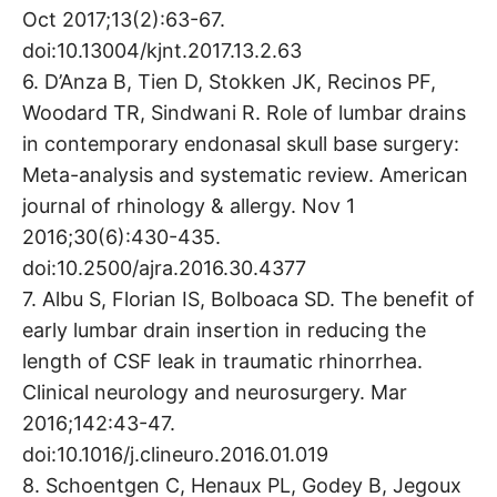
Oct 2017;13(2):63-67.
doi:10.13004/kjnt.2017.13.2.63
6. D’Anza B, Tien D, Stokken JK, Recinos PF,
Woodard TR, Sindwani R. Role of lumbar drains
in contemporary endonasal skull base surgery:
Meta-analysis and systematic review. American
journal of rhinology & allergy. Nov 1
2016;30(6):430-435.
doi:10.2500/ajra.2016.30.4377
7. Albu S, Florian IS, Bolboaca SD. The benefit of
early lumbar drain insertion in reducing the
length of CSF leak in traumatic rhinorrhea.
Clinical neurology and neurosurgery. Mar
2016;142:43-47.
doi:10.1016/j.clineuro.2016.01.019
8. Schoentgen C, Henaux PL, Godey B, Jegoux