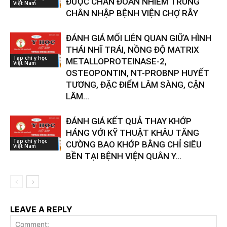
ĐƯỢC CHẨN ĐOÁN NHIỄM TRÙNG
Việt Nam
CHÂN NHẬP BỆNH VIỆN CHỢ RẪY
ĐÁNH GIÁ MỐI LIÊN QUAN GIỮA HÌNH
THÁI NHĨ TRÁI, NỒNG ĐỘ MATRIX
Tạp chí y học
METALLOPROTEINASE-2,
Việt Nam
OSTEOPONTIN, NT-PROBNP HUYẾT
TƯƠNG, ĐẶC ĐIỂM LÂM SÀNG, CẬN
LÂM...
ĐÁNH GIÁ KẾT QUẢ THAY KHỚP
HÁNG VỚI KỸ THUẬT KHÂU TĂNG
Tạp chí y học
CƯỜNG BAO KHỚP BẰNG CHỈ SIÊU
Việt Nam
BỀN TẠI BỆNH VIỆN QUÂN Y...
LEAVE A REPLY