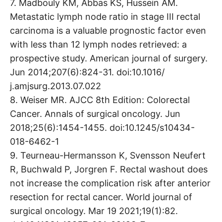
7. Madbouly KM, Abbas KS, Hussein AM.
Metastatic lymph node ratio in stage III rectal
carcinoma is a valuable prognostic factor even
with less than 12 lymph nodes retrieved: a
prospective study. American journal of surgery.
Jun 2014;207(6):824-31. doi:10.1016/
j.amjsurg.2013.07.022
8. Weiser MR. AJCC 8th Edition: Colorectal
Cancer. Annals of surgical oncology. Jun
2018;25(6):1454-1455. doi:10.1245/s10434-
018-6462-1
9. Teurneau-Hermansson K, Svensson Neufert
R, Buchwald P, Jorgren F. Rectal washout does
not increase the complication risk after anterior
resection for rectal cancer. World journal of
surgical oncology. Mar 19 2021;19(1):82.