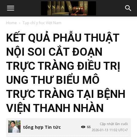
Home
Tạp chí y học Việt Nam
KẾT QUẢ PHẪU THUẬT
NỘI SOI CẮT ĐOẠN
TRỰC TRÀNG ĐIỀU TRỊ
UNG THƯ BIỂU MÔ
TRỰC TRÀNG TẠI BỆNH
VIỆN THANH NHÀN
Cập nhật lần cuối
tổng hợp Tin tức
66
2026-01-13 11:02 UTC+7