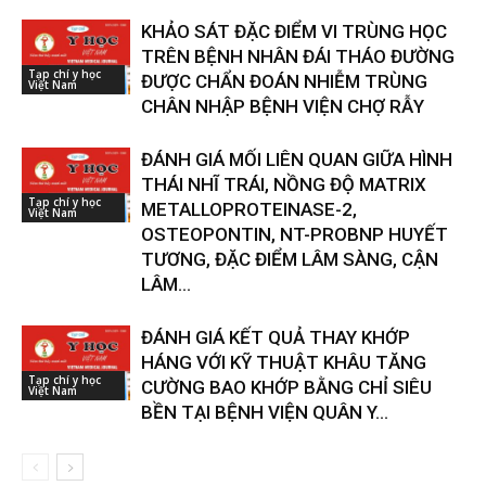
KHẢO SÁT ĐẶC ĐIỂM VI TRÙNG HỌC
TRÊN BỆNH NHÂN ĐÁI THÁO ĐƯỜNG
Tạp chí y học
ĐƯỢC CHẨN ĐOÁN NHIỄM TRÙNG
Việt Nam
CHÂN NHẬP BỆNH VIỆN CHỢ RẪY
ĐÁNH GIÁ MỐI LIÊN QUAN GIỮA HÌNH
THÁI NHĨ TRÁI, NỒNG ĐỘ MATRIX
Tạp chí y học
METALLOPROTEINASE-2,
Việt Nam
OSTEOPONTIN, NT-PROBNP HUYẾT
TƯƠNG, ĐẶC ĐIỂM LÂM SÀNG, CẬN
LÂM...
ĐÁNH GIÁ KẾT QUẢ THAY KHỚP
HÁNG VỚI KỸ THUẬT KHÂU TĂNG
Tạp chí y học
CƯỜNG BAO KHỚP BẰNG CHỈ SIÊU
Việt Nam
BỀN TẠI BỆNH VIỆN QUÂN Y...