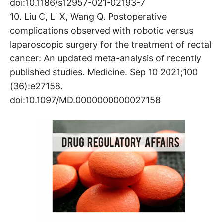
doi:10.1186/s12957-021-02193-7
10. Liu C, Li X, Wang Q. Postoperative
complications observed with robotic versus
laparoscopic surgery for the treatment of rectal
cancer: An updated meta-analysis of recently
published studies. Medicine. Sep 10 2021;100
(36):e27158.
doi:10.1097/MD.0000000000027158