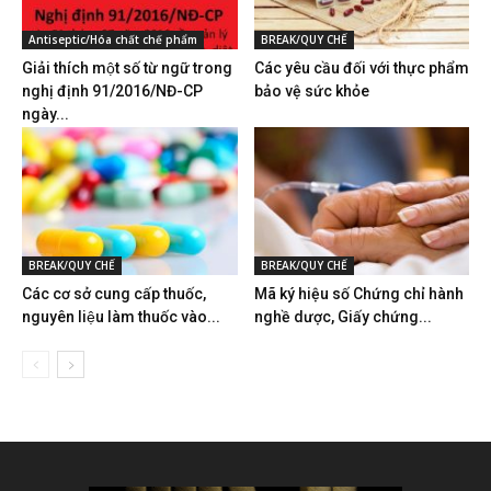
Antiseptic/Hóa chất chế phẩm
BREAK/QUY CHẾ
Giải thích một số từ ngữ trong
Các yêu cầu đối với thực phẩm
nghị định 91/2016/NĐ-CP
bảo vệ sức khỏe
ngày...
BREAK/QUY CHẾ
BREAK/QUY CHẾ
Các cơ sở cung cấp thuốc,
Mã ký hiệu số Chứng chỉ hành
nguyên liệu làm thuốc vào...
nghề dược, Giấy chứng...