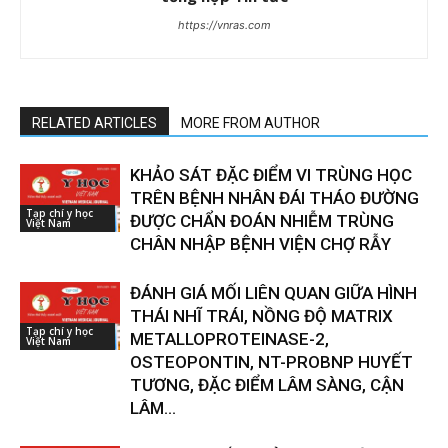
https://vnras.com
RELATED ARTICLES
MORE FROM AUTHOR
KHẢO SÁT ĐẶC ĐIỂM VI TRÙNG HỌC
TRÊN BỆNH NHÂN ĐÁI THÁO ĐƯỜNG
Tạp chí y học
ĐƯỢC CHẨN ĐOÁN NHIỄM TRÙNG
Việt Nam
CHÂN NHẬP BỆNH VIỆN CHỢ RẪY
ĐÁNH GIÁ MỐI LIÊN QUAN GIỮA HÌNH
THÁI NHĨ TRÁI, NỒNG ĐỘ MATRIX
Tạp chí y học
METALLOPROTEINASE-2,
Việt Nam
OSTEOPONTIN, NT-PROBNP HUYẾT
TƯƠNG, ĐẶC ĐIỂM LÂM SÀNG, CẬN
LÂM...