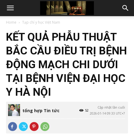
Home
Tạp chí y học Việt Nam
KẾT QUẢ PHẪU THUẬT
BẮC CẦU ĐIỀU TRỊ BỆNH
ĐỘNG MẠCH CHI DƯỚI
TẠI BỆNH VIỆN ĐẠI HỌC
Y HÀ NỘI
Cập nhật lần cuối
tổng hợp Tin tức
52
2026-01-14 09:33 UTC+7