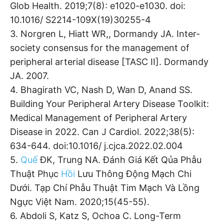
Glob Health. 2019;7(8): e1020-e1030. doi:
10.1016/ S2214-109X(19)30255-4
3. Norgren L, Hiatt WR,, Dormandy JA. Inter-
society consensus for the management of
peripheral arterial disease [TASC II]. Dormandy
JA. 2007.
4. Bhagirath VC, Nash D, Wan D, Anand SS.
Building Your Peripheral Artery Disease Toolkit:
Medical Management of Peripheral Artery
Disease in 2022. Can J Cardiol. 2022;38(5):
634-644. doi:10.1016/ j.cjca.2022.02.004
5.
Quế
ĐK, Trung NA. Đánh Giá Kết Qủa Phẫu
Thuật Phục
Hồi
Lưu Thông Động Mạch Chi
Dưới. Tạp Chí Phẫu Thuật Tim Mạch Và Lồng
Ngực Việt Nam. 2020;15(45-55).
6. Abdoli S, Katz S, Ochoa C. Long-Term