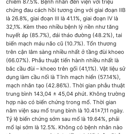
chiếm 87.5%. Bệnh nhân đến viện với triệu
chứng đau cách hồi tương ứng với giai đoạn IIB
là 26.8%, giai đoạn III là 41.1%, giai đoạn IV là
32,1%. Kèm theo nhiều bệnh lý nền như tăng
huyết áp (85.7%), đái tháo đường (48.2%), tai
biến mạch máu não cũ (10.7%). Tổn thương
trên cận lâm sàng nhiều nhất ở tầng đùi khoeo
(66.07%). Phẫu thuật tiến hành nhiều nhất là
bắc cầu đùi – khoeo trên gối (41,1%). Vật liệu sử
dụng làm cầu nối là Tĩnh mạch hiển (57.14%),
mạch nhân tạo (42.86%). Thời gian phẫu thuật
trung bình 143,04 ± 45,04 phút. Không trường
hợp nào có biến chứng trong mổ. Thời gian
nằm viện sau mổ trung bình là 10.41±7,11 ngày.
Tỷ lệ biến chứng sớm sau mổ là 19.64%, phải
mổ lại sớm là 12.5%. Không có bệnh nhân nào