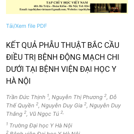
Tải/Xem file PDF
KẾT QUẢ PHẪU THUẬT BẮC CẦU
ĐIỀU TRỊ BỆNH ĐỘNG MẠCH CHI
DƯỚI TẠI BỆNH VIỆN ĐẠI HỌC Y
HÀ NỘI
1
2
Trần Đức Thịnh
, Nguyễn Thị Phương
, Đỗ
2
2
Thế Quyền
, Nguyễn Duy Gia
, Nguyễn Duy
2
2,
Thắng
, Vũ Ngọc Tú
1
Trường Đại học Y Hà Nội
2
Bệnh viện Đại học Y Hà Nội