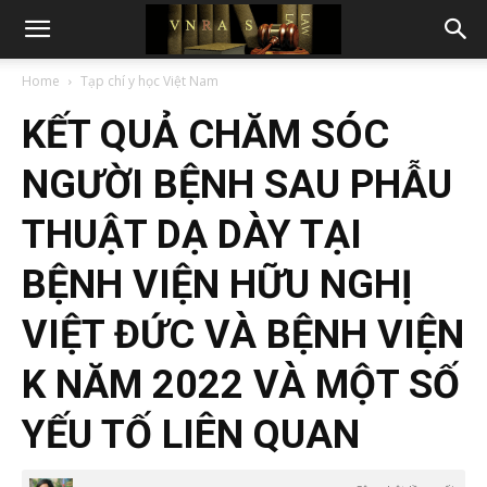
Home
Tạp chí y học Việt Nam
KẾT QUẢ CHĂM SÓC
NGƯỜI BỆNH SAU PHẪU
THUẬT DẠ DÀY TẠI
BỆNH VIỆN HỮU NGHỊ
VIỆT ĐỨC VÀ BỆNH VIỆN
K NĂM 2022 VÀ MỘT SỐ
YẾU TỐ LIÊN QUAN