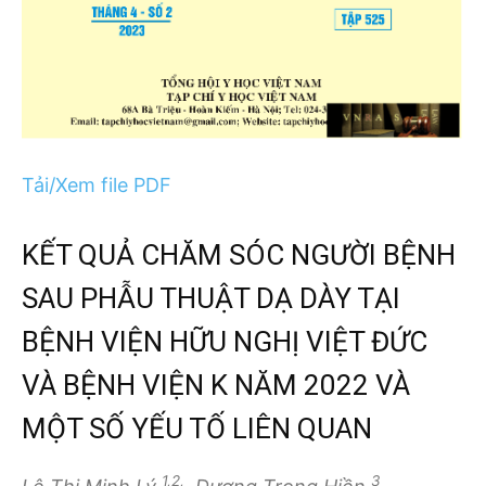
Tải/Xem file PDF
KẾT QUẢ CHĂM SÓC NGƯỜI BỆNH
SAU PHẪU THUẬT DẠ DÀY TẠI
BỆNH VIỆN HỮU NGHỊ VIỆT ĐỨC
VÀ BỆNH VIỆN K NĂM 2022 VÀ
MỘT SỐ YẾU TỐ LIÊN QUAN
1,2,
3