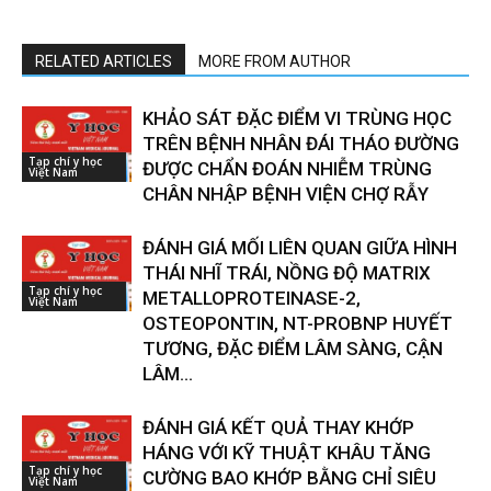
RELATED ARTICLES
MORE FROM AUTHOR
KHẢO SÁT ĐẶC ĐIỂM VI TRÙNG HỌC
TRÊN BỆNH NHÂN ĐÁI THÁO ĐƯỜNG
Tạp chí y học
ĐƯỢC CHẨN ĐOÁN NHIỄM TRÙNG
Việt Nam
CHÂN NHẬP BỆNH VIỆN CHỢ RẪY
ĐÁNH GIÁ MỐI LIÊN QUAN GIỮA HÌNH
THÁI NHĨ TRÁI, NỒNG ĐỘ MATRIX
Tạp chí y học
METALLOPROTEINASE-2,
Việt Nam
OSTEOPONTIN, NT-PROBNP HUYẾT
TƯƠNG, ĐẶC ĐIỂM LÂM SÀNG, CẬN
LÂM...
ĐÁNH GIÁ KẾT QUẢ THAY KHỚP
HÁNG VỚI KỸ THUẬT KHÂU TĂNG
Tạp chí y học
CƯỜNG BAO KHỚP BẰNG CHỈ SIÊU
Việt Nam