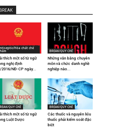
BREAK
ntiseptic/Hóa chất chế
hẩm
BREAK/QUY CHẾ
̉i thích một số từ ngữ
Những văn bằng chuyên
ong nghị định
môn và chức danh nghề
/2016/NĐ-CP ngày...
nghiệp nào...
REAK/QUY CHẾ
BREAK/QUY CHẾ
̉i thích một số từ ngữ
Các thuốc và nguyên liệu
ong Luật Dược
thuốc phải kiểm soát đặc
biệt