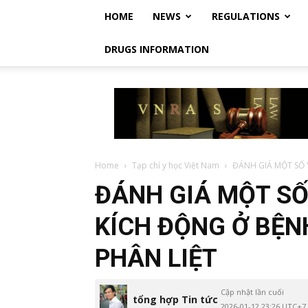
HOME
NEWS
REGULATIONS
DRUGS INFORMATION
Vietnam
Regulatory
Affairs
Society
–
Luật
Home
Tạp chí y học Việt Nam
ĐÁNH GIÁ MỘT SỐ 
Dược
ĐÁNH GIÁ MỘT SỐ
Việt
Nam
KÍCH ĐỘNG Ở BỆ
PHÂN LIỆT
Cập nhật lần cuối
tổng hợp Tin tức
2026-01-12 23:26 UTC+7