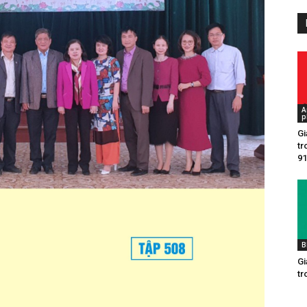
A
p
Gia
tr
91
B
Gia
tr