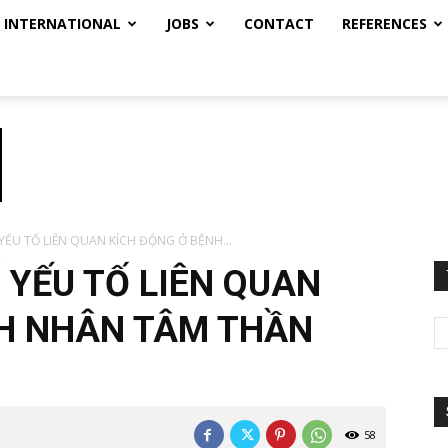
INTERNATIONAL
JOBS
CONTACT
REFERENCES
YẾU TỐ LIÊN QUAN KÍCH ĐỘNG Ở BỆNH...
 YẾU TỐ LIÊN QUAN
NH NHÂN TÂM THẦN
58