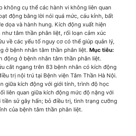
p không cụ thể các hành vi không liên quan
ạt động bằng lời nói quá mức, cáu kỉnh, bất
 đe dọa và hành hung. Kích động xuất hiện
 như tâm thần phân liệt, rối loạn cảm xúc
ứu về các yếu tố nguy cơ có thể giúp quản lý,
ng ở bệnh nhân tâm thần phân liệt.
Mục tiêu:
ch động ở bệnh nhân tâm thần phân liệt.
ứu cắt ngang trên 83 bệnh nhân có kích động
ều trị nội trú tại Bệnh viện Tâm Thần Hà Nội.
 giữa kích động với giới tính, trình độ học
ối liên quan giữa kích động mức độ nặng với
 tiền sử gây hấn; bỏ điều trị, tình trạng cưỡng
ính của bệnh tâm thần phân liệt.