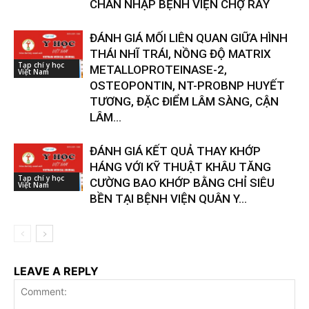
CHÂN NHẬP BỆNH VIỆN CHỢ RẪY
ĐÁNH GIÁ MỐI LIÊN QUAN GIỮA HÌNH
THÁI NHĨ TRÁI, NỒNG ĐỘ MATRIX
Tạp chí y học
METALLOPROTEINASE-2,
Việt Nam
OSTEOPONTIN, NT-PROBNP HUYẾT
TƯƠNG, ĐẶC ĐIỂM LÂM SÀNG, CẬN
LÂM...
ĐÁNH GIÁ KẾT QUẢ THAY KHỚP
HÁNG VỚI KỸ THUẬT KHÂU TĂNG
Tạp chí y học
CƯỜNG BAO KHỚP BẰNG CHỈ SIÊU
Việt Nam
BỀN TẠI BỆNH VIỆN QUÂN Y...
LEAVE A REPLY