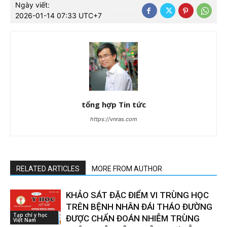
Ngày viết:
2026-01-14 07:33 UTC+7
tổng hợp Tin tức
https://vnras.com
RELATED ARTICLES
MORE FROM AUTHOR
KHẢO SÁT ĐẶC ĐIỂM VI TRÙNG HỌC
TRÊN BỆNH NHÂN ĐÁI THÁO ĐƯỜNG
Tạp chí y học
ĐƯỢC CHẨN ĐOÁN NHIỄM TRÙNG
Việt Nam