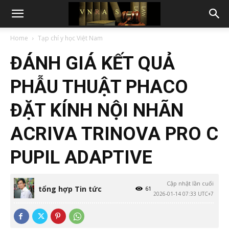
Home
Tạp chí y học Việt Nam
ĐÁNH GIÁ KẾT QUẢ
PHẪU THUẬT PHACO
ĐẶT KÍNH NỘI NHÃN
ACRIVA TRINOVA PRO C
PUPIL ADAPTIVE
Cập nhật lần cuối
tổng hợp Tin tức
61
2026-01-14 07:33 UTC+7