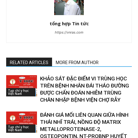
tổng hợp Tin tức
https://vnras.com
RELATED ARTICLES
MORE FROM AUTHOR
KHẢO SÁT ĐẶC ĐIỂM VI TRÙNG HỌC
TRÊN BỆNH NHÂN ĐÁI THÁO ĐƯỜNG
Tạp chí y học
ĐƯỢC CHẨN ĐOÁN NHIỄM TRÙNG
Việt Nam
CHÂN NHẬP BỆNH VIỆN CHỢ RẪY
ĐÁNH GIÁ MỐI LIÊN QUAN GIỮA HÌNH
THÁI NHĨ TRÁI, NỒNG ĐỘ MATRIX
Tạp chí y học
METALLOPROTEINASE-2,
Việt Nam
OSTEOPONTIN, NT-PROBNP HUYẾT