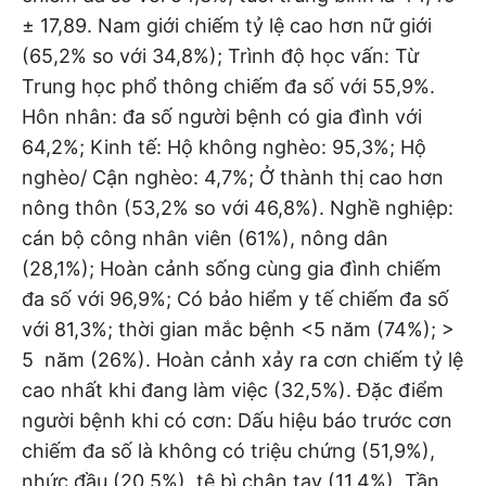
± 17,89. Nam giới chiếm tỷ lệ cao hơn nữ giới
(65,2% so với 34,8%); Trình độ học vấn: Từ
Trung học phổ thông chiếm đa số với 55,9%.
Hôn nhân: đa số người bệnh có gia đình với
64,2%; Kinh tế: Hộ không nghèo: 95,3%; Hộ
nghèo/ Cận nghèo: 4,7%; Ở thành thị cao hơn
nông thôn (53,2% so với 46,8%). Nghề nghiệp:
cán bộ công nhân viên (61%), nông dân
(28,1%); Hoàn cảnh sống cùng gia đình chiếm
đa số với 96,9%; Có bảo hiểm y tế chiếm đa số
với 81,3%; thời gian mắc bệnh <5 năm (74%); >
5 năm (26%). Hoàn cảnh xảy ra cơn chiếm tỷ lệ
cao nhất khi đang làm việc (32,5%). Đặc điểm
người bệnh khi có cơn: Dấu hiệu báo trước cơn
chiếm đa số là không có triệu chứng (51,9%),
nhức đầu (20,5%), tê bì chân tay (11,4%). Tần