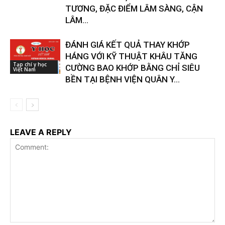
TƯƠNG, ĐẶC ĐIỂM LÂM SÀNG, CẬN
LÂM...
ĐÁNH GIÁ KẾT QUẢ THAY KHỚP
HÁNG VỚI KỸ THUẬT KHÂU TĂNG
Tạp chí y học
CƯỜNG BAO KHỚP BẰNG CHỈ SIÊU
Việt Nam
BỀN TẠI BỆNH VIỆN QUÂN Y...
LEAVE A REPLY