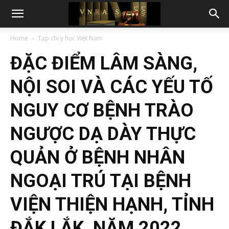
Home
Tạp chí y học Việt Nam
ĐẶC ĐIỂM LÂM SÀNG,
NỘI SOI VÀ CÁC YẾU TỐ
NGUY CƠ BỆNH TRÀO
NGƯỢC DẠ DÀY THỰC
QUẢN Ở BỆNH NHÂN
NGOẠI TRÚ TẠI BỆNH
VIỆN THIỆN HẠNH, TỈNH
ĐẮK LẮK, NĂM 2022