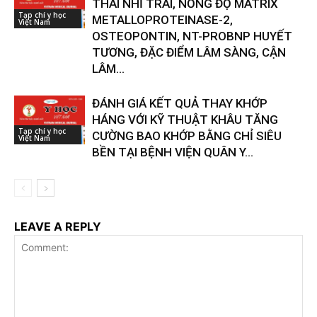
THÁI NHĨ TRÁI, NỒNG ĐỘ MATRIX
Tạp chí y học
METALLOPROTEINASE-2,
Việt Nam
OSTEOPONTIN, NT-PROBNP HUYẾT
TƯƠNG, ĐẶC ĐIỂM LÂM SÀNG, CẬN
LÂM...
ĐÁNH GIÁ KẾT QUẢ THAY KHỚP
HÁNG VỚI KỸ THUẬT KHÂU TĂNG
Tạp chí y học
CƯỜNG BAO KHỚP BẰNG CHỈ SIÊU
Việt Nam
BỀN TẠI BỆNH VIỆN QUÂN Y...
LEAVE A REPLY