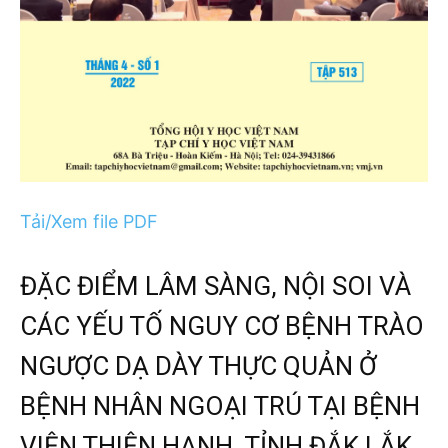
Tải/Xem file PDF
ĐẶC ĐIỂM LÂM SÀNG, NỘI SOI VÀ
CÁC YẾU TỐ NGUY CƠ BỆNH TRÀO
NGƯỢC DẠ DÀY THỰC QUẢN Ở
BỆNH NHÂN NGOẠI TRÚ TẠI BỆNH
VIỆN THIỆN HẠNH, TỈNH ĐẮK LẮK,