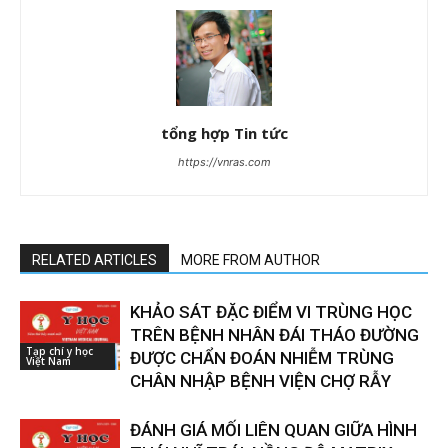
tổng hợp Tin tức
https://vnras.com
RELATED ARTICLES
MORE FROM AUTHOR
KHẢO SÁT ĐẶC ĐIỂM VI TRÙNG HỌC
TRÊN BỆNH NHÂN ĐÁI THÁO ĐƯỜNG
Tạp chí y học
ĐƯỢC CHẨN ĐOÁN NHIỄM TRÙNG
Việt Nam
CHÂN NHẬP BỆNH VIỆN CHỢ RẪY
ĐÁNH GIÁ MỐI LIÊN QUAN GIỮA HÌNH