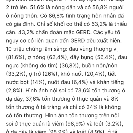
2 trở lên. 51,6% là nông dân và có 56,8% người
ở nông thôn. Có 86,8% tình trạng hôn nhân đã
có gia đình. Chỉ số khối cơ thể có 63,2% là thiếu
cân. 43,2% chẩn đoán mắc GERD. Các yếu tố
nguy cơ có liên quan đến GERD đều xuất hiện.
10 triệu chứng lâm sàng: đau vùng thượng vị
(81,6%), ợ nóng (62,4%), đầy bụng (56,4%), đau
ngực (không do tim) (36,8%), buồn nôn/nôn
(33,2%), ợ trớ (26%), khó nuốt (20,4%), tiết
nước bọt (14%), nuốt đau (6,4%) và khàn tiếng
(2,8%). Hình ảnh nội soi có 73,6% tổn thương ở
dạ dày, 37,6% tổn thương ở thực quản và 8%
tổn thương ở tá tràng và chỉ có 24% là không
có tổn thương. Hình ảnh tổn thương trên nội
soi ở thực quản là viêm (98,9%) và loét (3,2%),
ở dạ dày là viêm (98,9%) và loét (4,9%), ở tá