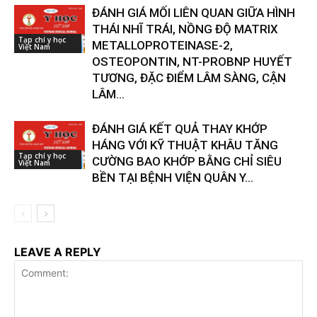
ĐÁNH GIÁ MỐI LIÊN QUAN GIỮA HÌNH
THÁI NHĨ TRÁI, NỒNG ĐỘ MATRIX
Tạp chí y học
METALLOPROTEINASE-2,
Việt Nam
OSTEOPONTIN, NT-PROBNP HUYẾT
TƯƠNG, ĐẶC ĐIỂM LÂM SÀNG, CẬN
LÂM...
ĐÁNH GIÁ KẾT QUẢ THAY KHỚP
HÁNG VỚI KỸ THUẬT KHÂU TĂNG
Tạp chí y học
CƯỜNG BAO KHỚP BẰNG CHỈ SIÊU
Việt Nam
BỀN TẠI BỆNH VIỆN QUÂN Y...
LEAVE A REPLY