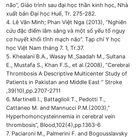
não”, Giáo trình sau đại học thần kinh học, Nhà
xuất bản Đại học Huế, Tr. 275-282.
4. Lê Văn Minh; Phan Việt Nga (2013), “Nghiên
cứu đặc điểm lâm sàng và một số yếu tố nguy
cơ huyết khối tĩnh mạch não”. Tạp chí Y học
học Việt Nam tháng 7. 1, Tr.37.
5. Khealani B.A., Wasay M.,Saadah M., Sultana
E., Mustafa S., Khan F.S., et al.(2008), “Cerebral
Thrombosis A Descriptive Multicenter Study of
Patients in Pakistan and Middle East “ Stroke
,39(10),pp.2707-2711
6. Martinelli I., Battaglioli T., Pedotti T.,
Cattaneo M. and Mannucci P.M.(2003),”
Hyperhomoncysteinnemia in cerebral vein
thrombosis”, Blood,102(4),pp.1363-6
7. Paciaroni M., Palmerini F. and Bogousslavsky