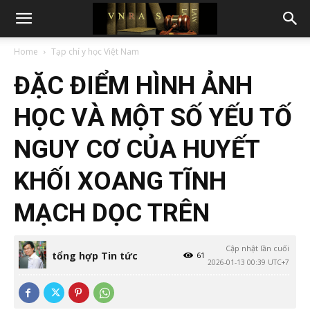
Home
Tạp chí y học Việt Nam
ĐẶC ĐIỂM HÌNH ẢNH
HỌC VÀ MỘT SỐ YẾU TỐ
NGUY CƠ CỦA HUYẾT
KHỐI XOANG TĨNH
MẠCH DỌC TRÊN
Cập nhật lần cuối
tổng hợp Tin tức
61
2026-01-13 00:39 UTC+7