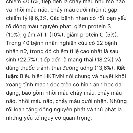
chiếm 40,6%, tiếp đến là chảy máu nhu mô não
và nhồi máu não, chảy máu dưới nhện ít gặp
chiếm tỷ lệ 6,3%. Các bệnh nhân có rối loạn yếu
tố đông máu nguyên phát: giảm protein S
(10%), giảm ATIII (10%), giảm protein C (5%).
Trong 40 bệnh nhân nghiên cứu có 22 bệnh
nhân nữ, trong đó chiếm tỉ lệ cao nhất là sau
sinh (22,7%), tiếp đến là mang thai (18,2%) và
dùng thuốc tránh thai đường uống (13,6%).
Kết
luận:
Biểu hiện HKTMN nói chung và huyết khối
xoang tĩnh mạch dọc trên có hình ảnh học đa
dạng, bao gồm nhồi máu chảy máu, chảy máu
não, nhồi máu não, chảy máu dưới nhện. Những
rối loạn tăng đông nguyên phát và thứ phát là
những yếu tố nguy cơ quan trọng.