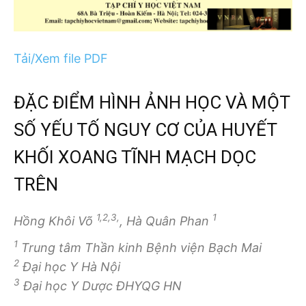
Tải/Xem file PDF
ĐẶC ĐIỂM HÌNH ẢNH HỌC VÀ MỘT
SỐ YẾU TỐ NGUY CƠ CỦA HUYẾT
KHỐI XOANG TĨNH MẠCH DỌC
TRÊN
1,2,3,
1
Hồng Khôi Võ
, Hà Quân Phan
1
Trung tâm Thần kinh Bệnh viện Bạch Mai
2
Đại học Y Hà Nội
3
Đại học Y Dược ĐHYQG HN