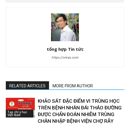
tổng hợp Tin tức
https://vnras.com
RELATED ARTICLES
MORE FROM AUTHOR
KHẢO SÁT ĐẶC ĐIỂM VI TRÙNG HỌC
TRÊN BỆNH NHÂN ĐÁI THÁO ĐƯỜNG
Tạp chí y học
ĐƯỢC CHẨN ĐOÁN NHIỄM TRÙNG
Việt Nam
CHÂN NHẬP BỆNH VIỆN CHỢ RẪY