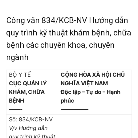
Công văn 834/KCB-NV Hướng dẫn
quy trình kỹ thuật khám bệnh, chữa
bệnh các chuyên khoa, chuyên
ngành
BỘ Y TẾ
CỘNG HÒA XÃ HỘI CHỦ
CỤC QUẢN LÝ
NGHĨA VIỆT NAM
KHÁM, CHỮA
Độc lập – Tự do – Hạnh
BỆNH
phúc
——-
—————
Số: 834/KCB-NV
V/v Hướng dẫn
quy trình kỹ thuật