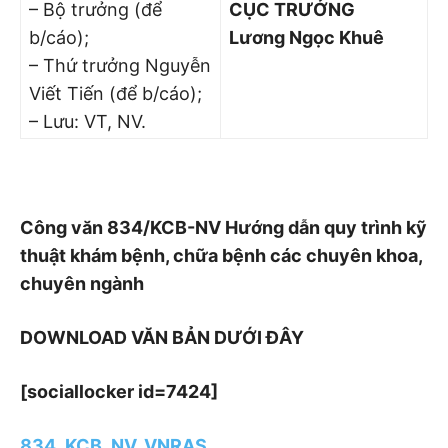
– Bộ trưởng (để
CỤC TRƯỞNG
b/cáo);
Lương Ngọc Khuê
– Thứ trưởng Nguyễn
Viết Tiến (để b/cáo);
– Lưu: VT, NV.
Công văn 834/KCB-NV Hướng dẫn quy trình kỹ
thuật khám bệnh, chữa bệnh các chuyên khoa,
chuyên ngành
DOWNLOAD VĂN BẢN DƯỚI ĐÂY
[sociallocker id=7424]
834_KCB_NV_VNRAS