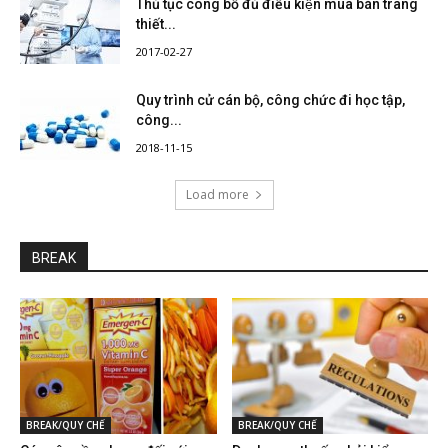
Thủ tục công bố đủ điều kiện mua bán trang
thiết...
2017-02-27
Quy trình cử cán bộ, công chức đi học tập,
công...
2018-11-15
Load more
BREAK
BREAK/QUY CHẾ
BREAK/QUY CHẾ