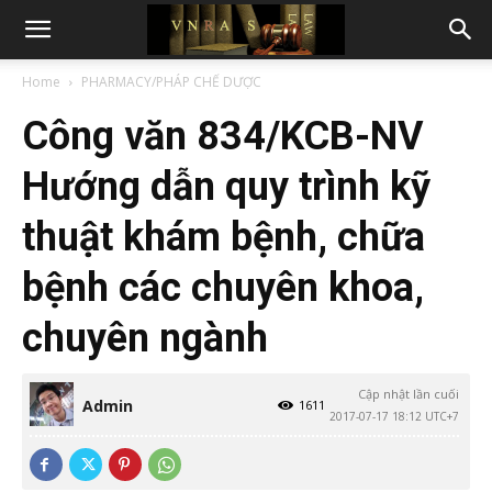
Home
PHARMACY/PHÁP CHẾ DƯỢC
Công văn 834/KCB-NV
Hướng dẫn quy trình kỹ
thuật khám bệnh, chữa
bệnh các chuyên khoa,
chuyên ngành
Cập nhật lần cuối
Admin
1611
2017-07-17 18:12 UTC+7