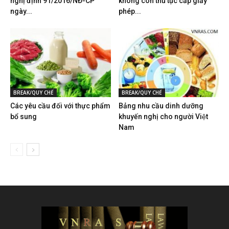
nghị định 91/2016/NĐ-CP
không còn thủ tục cấp giấy
ngày...
phép...
BREAK/QUY CHẾ
BREAK/QUY CHẾ
Các yêu cầu đối với thực phẩm
Bảng nhu cầu dinh dưỡng
bổ sung
khuyến nghị cho người Việt
Nam