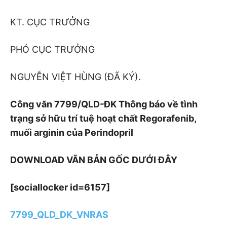
KT. CỤC TRƯỞNG
PHÓ CỤC TRƯỞNG
NGUYỄN VIỆT HÙNG (ĐÃ KÝ).
Công văn 7799/QLD-ĐK Thông báo về tình
trạng sở hữu trí tuệ hoạt chất Regorafenib,
muối arginin của Perindopril
DOWNLOAD VĂN BẢN GỐC DƯỚI ĐÂY
[sociallocker id=6157]
7799_QLD_DK_VNRAS