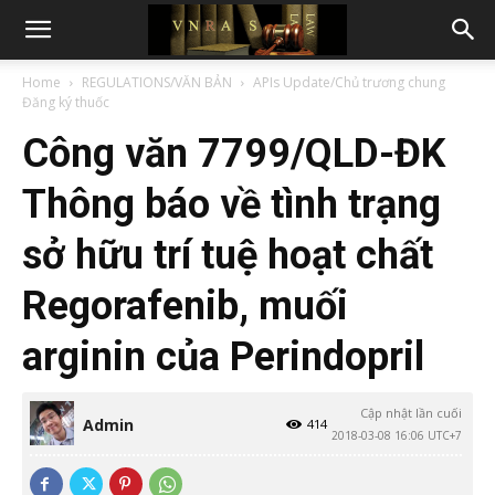
Home
REGULATIONS/VĂN BẢN
APIs Update/Chủ trương chung
Đăng ký thuốc
Công văn 7799/QLD-ĐK
Thông báo về tình trạng
sở hữu trí tuệ hoạt chất
Regorafenib, muối
arginin của Perindopril
Cập nhật lần cuối
Admin
414
2018-03-08 16:06 UTC+7