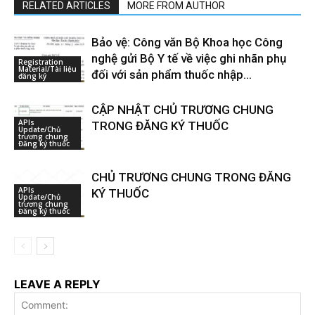
RELATED ARTICLES
MORE FROM AUTHOR
Bảo vệ: Công văn Bộ Khoa học Công
nghệ gửi Bộ Y tế về việc ghi nhãn phụ
Registration
Material/Tài liệu
đối với sản phẩm thuốc nhập...
đăng ký
CẬP NHẬT CHỦ TRƯƠNG CHUNG
APIs
TRONG ĐĂNG KÝ THUỐC
Update/Chủ
trương chung
Đăng ký thuốc
CHỦ TRƯƠNG CHUNG TRONG ĐĂNG
APIs
KÝ THUỐC
Update/Chủ
trương chung
Đăng ký thuốc
LEAVE A REPLY