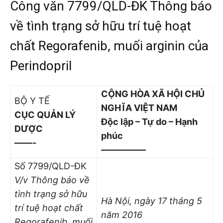
Công văn 7799/QLD-ĐK Thông báo
về tình trạng sở hữu trí tuệ hoạt
chất Regorafenib, muối arginin của
Perindopril
CỘNG HÒA XÃ HỘI CHỦ
BỘ Y TẾ
NGHĨA VIỆT NAM
CỤC QUẢN LÝ
Độc lập – Tự do – Hạnh
DƯỢC
phúc
——-
—————
Số 7799/QLD-ĐK
V/v Thông báo về
tình trạng sở hữu
Hà Nội, ngày 17 tháng 5
trí tuệ hoạt chất
năm 2016
Regorafenib, muối