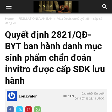
Home
REGULATIONS/VĂN BẢN
Visa Decision/Quyết định cấp số
đăng ký
Quyết định 2821/QĐ-
BYT ban hành danh mục
sinh phẩm chẩn đoán
invitro được cấp SĐK lưu
hành
Cập nhật lần cuối
Longvalor
1399
2018-07-16 23:11 UTC+7