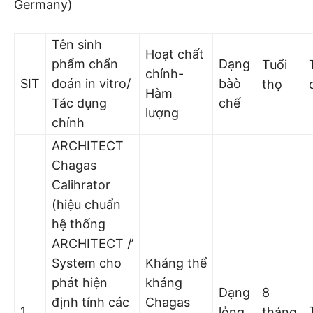
Germany)
Tên sinh
Hoạt chất
phẩm chẩn
Dạng
Tuổi
chính-
SIT
đoán in vitro/
bàò
thọ
Hàm
Tác dụng
chế
lượng
chính
ARCHITECT
Chagas
Calihrator
(hiệu chuẩn
hệ thống
ARCHITECT /’
System cho
Kháng thể
phát hiện
kháng
Dạng
8
định tính các
Chagas
1
lỏng
tháng