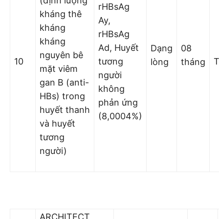
(định lượng
rHBsAg
kháng thê
Ay,
kháng
rHBsAg
kháng
Ad, Huyết
Dạng
08
nguyên bê
10
tương
lòng
tháng
mặt viêm
người
gan B (anti-
không
HBs) trong
phản ứng
huyết thanh
(8,0004%)
và huyết
tương
người)
ARCHITECT