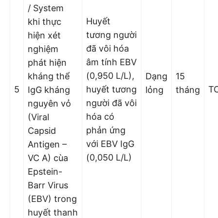
/ System
Huyết
khi thực
tương người
hiện xét
đã vôi hóa
nghiệm
âm tính EBV
phát hiện
(0,950 L/L),
kháng thể
Dạng
15
5
huyết tương
T
IgG kháng
lỏng
tháng
người đã vôi
nguyên vỏ
hóa có
(Viral
phản ứng
Capsid
với EBV IgG
Antigen –
(0,050 L/L)
VC A) cùa
Epstein-
Barr Virus
(EBV) trong
huyết thanh