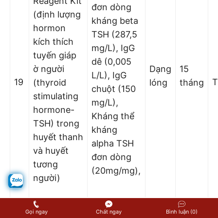
Reagent Kit
đơn dòng
(định lượng
kháng beta
hormon
TSH (287,5
kích thích
mg/L), IgG
tuyến giáp
dê (0,005
ờ người
Dạng
15
L/L), IgG
19
T
(thyroid
lóng
tháng
chuột (150
stimulating
mg/L),
hormone-
Kháng thể
TSH) trong
kháng
huyết thanh
alpha TSH
và huyết
đơn dòng
tương
(20mg/mg),
người)
ARCHITECT
Gọi ngay
Chát ngay
Bình luận (0)