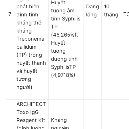
Huyết
phát hiện
Dạng
10
tương âm
7
T
định tính
lỏng
tháng
tính Syphilis
kháng thể
TP
kháng
(46,265%),
Treponema
Huyết
pallidum
tương
(TP) trong
dương tính
huyết thanh
SyphilisTP
và huyết
(4,9718%)
tương
người)
ARCHITECT
Toxo IgG
Kháng
Reagent Kit
nguyên
(định lượng