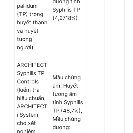
dương tính
pallidum
Syphilis TP
(TP) trong
(4,9718%)
huyểt thanh
và huyêt
tương
người)
ARCHITECT
Syphilis TP
Mầu chứng
Controls
âm: Huyết
(kiểm tra
tương âm
hiệu chuẩn
tính Syphilis
ARCHITECT
TP (48,7%),
i System
Mầu chứng
cho xét
dương:
nghiệm