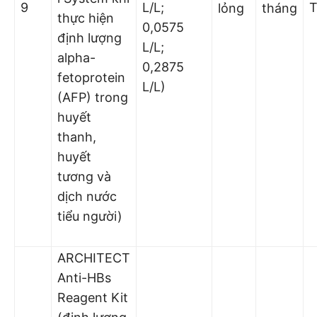
9
L/L;
lỏng
tháng
thực hiện
0,0575
định lượng
L/L;
alpha-
0,2875
fetoprotein
L/L)
(AFP) trong
huyết
thanh,
huyết
tương và
dịch nước
tiểu người)
ARCHITECT
Anti-HBs
Reagent Kit