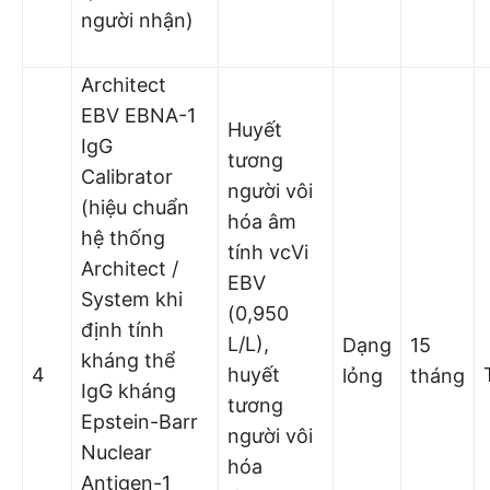
người nhận)
Architect
EBV EBNA-1
Huyết
IgG
tương
Calibrator
người vôi
(hiệu chuẩn
hóa âm
hệ thống
tính vcVi
Architect /
EBV
System khi
(0,950
định tính
L/L),
Dạng
15
kháng thể
4
huyết
lỏng
tháng
IgG kháng
tương
Epstein-Barr
người vôi
Nuclear
hóa
Antigen-1