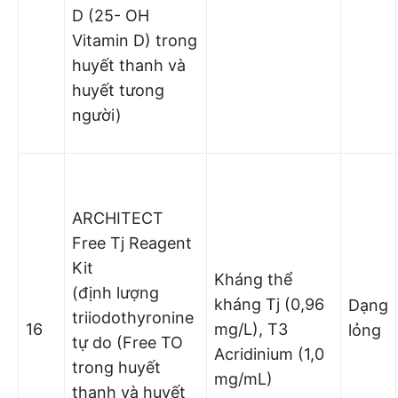
D (25- OH
Vitamin D) trong
huyết thanh và
huyết tưong
người)
ARCHITECT
Free Tj Reagent
Kit
Kháng thể
(định lượng
kháng Tj (0,96
Dạng
triiodothyronine
16
mg/L), T3
lỏng
tự do (Free TO
Acridinium (1,0
trong huyết
mg/mL)
thanh và huyết