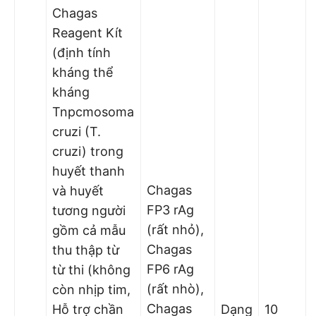
Chagas
Reagent Kít
(định tính
kháng thể
kháng
Tnpcmosoma
cruzi (T.
cruzi) trong
huyết thanh
Chagas
và huyết
FP3 rAg
tương người
(rất nhỏ),
gồm cả mẫu
Chagas
thu thập từ
FP6 rAg
từ thi (không
(rất nhò),
còn nhịp tim,
Chagas
Hỗ trợ chần
Dạng
10