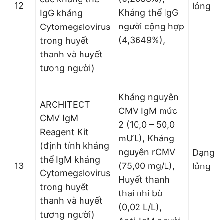
12
lỏng
Kháng thể IgG
IgG kháng
người cộng hợp
Cytomegalovirus
(4,3649%),
trong huyết
thanh và huyết
tưong người)
Kháng nguyên
ARCHITECT
CMV IgM mức
CMV IgM
2 (10,0 – 50,0
Reagent Kit
mƯL), Kháng
(định tính kháng
nguyên rCMV
Dạng
thể IgM kháng
13
(75,00 mg/L),
lỏng
Cytomegalovirus
Huyết thanh
trong huyết
thai nhi bò
thanh và huyết
(0,02 L/L),
tương người)