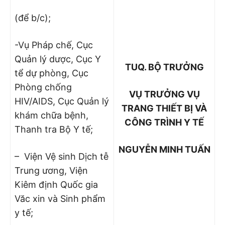
(để b/c);
-Vụ Pháp chế, Cục
Quản lý dược, Cục Y
TUQ. BỘ TRƯỞNG
tể dự phòng, Cục
Phòng chống
VỤ TRƯỞNG VỤ
HIV/AIDS, Cục Quản lý
TRANG THIẾT BỊ VÀ
khám chữa bệnh,
CÔNG TRÌNH Y TẾ
Thanh tra Bộ Y tế;
NGUYỄN MINH TUẤN
– Viện Vệ sinh Dịch tễ
Trung ương, Viện
Kiêm định Quốc gia
Văc xin và Sinh phẩm
y tế;