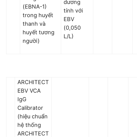
dương
(EBNA-1)
tính với
trong huyết
EBV
thanh và
(0,050
huyết tương
L/L)
người)
ARCHITECT
EBV VCA
IgG
Calibrator
(hiệu chuẩn
hệ thống
ARCHITECT