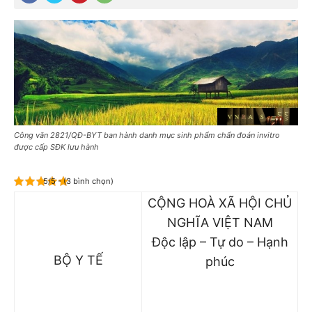
Công văn 2821/QĐ-BYT ban hành danh mục sinh phẩm chẩn đoán invitro
được cấp SĐK lưu hành
5/5 - (3 bình chọn)
CỘNG HOÀ XÃ HỘI CHỦ
NGHĨA VIỆT NAM
Độc lập – Tự do – Hạnh
BỘ Y TẾ
phúc