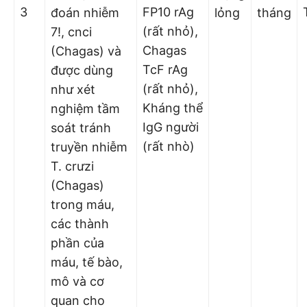
3
FP10 rAg
đoán nhiễm
lỏng
tháng
(rất nhỏ),
7!, cnci
Chagas
(Chagas) và
TcF rAg
được dùng
(rất nhỏ),
như xét
Kháng thể
nghiệm tầm
IgG người
soát tránh
(rất nhò)
truyền nhiễm
T. crưzi
(Chagas)
trong máu,
các thành
phần của
máu, tế bào,
mô và cơ
quan cho