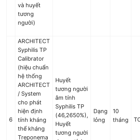
và huyết
tương
người)
ARCHITECT
Syphilis TP
Calibrator
(hiệu chuẩn
hệ thống
Huyết
ARCHITECT
tương người
/ System
âm tính
cho phát
Syphilis TP
hiện định
Dạng
10
(46,2650%),
6
T
tính kháng
lỏng
tháng
Huyết
thể kháng
tương người
Treponema