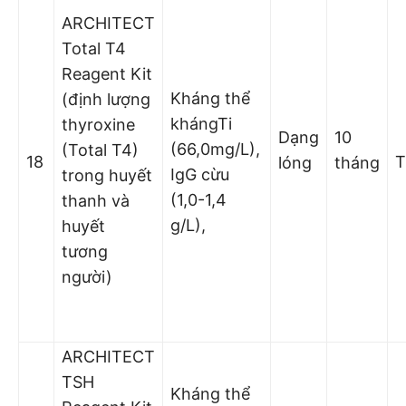
ARCHITECT
Total T4
Reagent Kit
Kháng thể
(định lượng
khángTi
thyroxine
Dạng
10
(66,0mg/L),
(Total T4)
18
T
lóng
tháng
IgG cừu
trong huyết
(1,0-1,4
thanh và
g/L),
huyết
tương
người)
ARCHITECT
TSH
Kháng thể