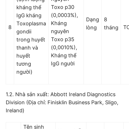
Toxo p30
kháng thể
(0,0003%),
IgG kháng
Dạng
8
Kháng
Toxoplasma
8
T
lòng
tháng
nguyên
gondii
Toxo p35
trong huyết
(0,0010%),
thanh và
Kháng thể
huyết
IgG người
tương
người)
1.2. Nhà sản xuất: Abbott Ireland Diagnostics
Division (Địa chỉ: Finisklin Business Park, Sligo,
Ireland)
Tên sinh