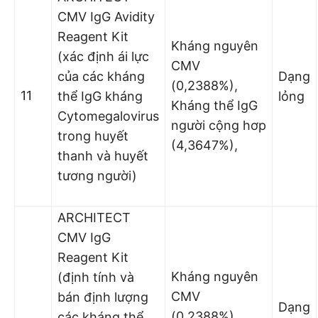
CMV IgG Avidity
Reagent Kit
Kháng nguyên
(xác định ái lực
CMV
của các kháng
Dạng
(0,2388%),
11
thể IgG kháng
lỏng
Kháng thể IgG
Cytomegalovirus
người cộng hơp
trong huyết
(4,3647%),
thanh và huyết
tương người)
ARCHITECT
CMV IgG
Reagent Kit
Kháng nguyên
(định tính và
CMV
bán định lượng
Dạng
(0,2388%),
các kháng thể