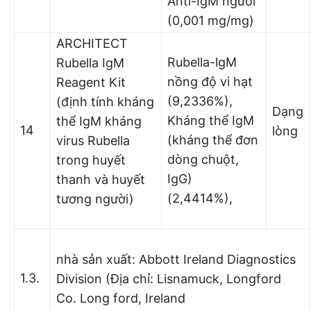
Anti-IgM người
(0,001 mg/mg)
ARCHITECT
Rubella-lgM
Rubella IgM
nồng độ vi hạt
Reagent Kit
(9,2336%),
(định tính kháng
Dạng
Kháng thể IgM
thể IgM kháng
14
lòng
(kháng thể đơn
virus Rubella
dòng chuột,
trong huyết
IgG)
thanh và huyết
(2,4414%),
tương người)
nhà sản xuất: Abbott Ireland Diagnostics
1.3.
Division (Địa chỉ: Lisnamuck, Longford
Co. Long ford, Ireland