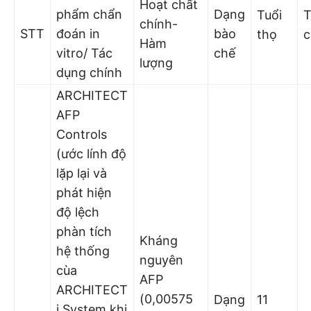
Hoạt chất
phẩm chẩn
Dạng
Tuổi
T
chính-
STT
đoán in
bào
thọ
c
Hàm
vitro/ Tác
chế
lượng
dụng chính
ARCHITECT
AFP
Controls
(ước lính độ
lặp lại và
phát hiện
độ lệch
phàn tích
Kháng
hệ thống
nguyên
cùa
AFP
ARCHITECT
(0,00575
Dạng
11
i System khi