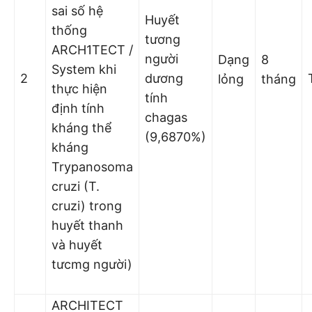
sai số hệ
Huyết
thống
tương
ARCH1TECT /
người
Dạng
8
System khi
2
dương
lỏng
tháng
thực hiện
tính
định tính
chagas
kháng thể
(9,6870%)
kháng
Trypanosoma
cruzi (T.
cruzi) trong
huyết thanh
và huyết
tưcmg người)
ARCHITECT